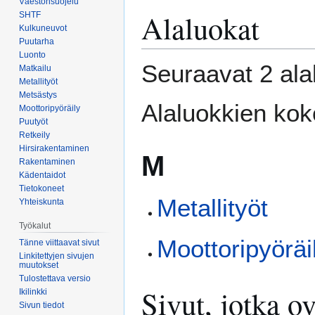
Väestönsuojelu
Alaluokat
Siirry
Siirry
SHTF
Kulkuneuvot
navigaatioon
hakuun
Puutarha
Luonto
Seuraavat 2 ala
Matkailu
Metallityöt
Metsästys
Alaluokkien ko
Moottoripyöräily
Puutyöt
Retkeily
Hirsirakentaminen
M
Rakentaminen
Kädentaidot
Tietokoneet
Metallityöt
Yhteiskunta
Työkalut
Moottoripyöräi
Tänne viittaavat sivut
Linkitettyjen sivujen
muutokset
Tulostettava versio
Sivut, jotka 
Ikilinkki
Sivun tiedot