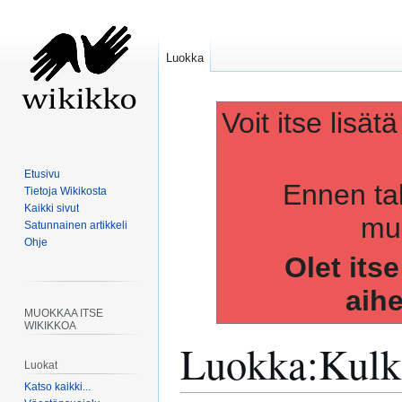
Luokka
Voit itse lisät
Etusivu
Ennen ta
Tietoja Wikikosta
Kaikki sivut
muo
Satunnainen artikkeli
Ohje
Olet its
aih
MUOKKAA ITSE
WIKIKKOA
Luokka
:
Kulk
Luokat
Katso kaikki...