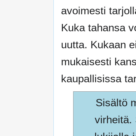
avoimesti tarjol
Kuka tahansa voi
uutta. Kukaan ei
mukaisesti kansa
kaupallisissa ta
Sisältö m
virheitä.