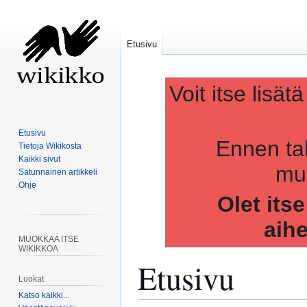
Etusivu
Voit itse lisät
Etusivu
Ennen ta
Tietoja Wikikosta
Kaikki sivut
muo
Satunnainen artikkeli
Ohje
Olet its
aih
MUOKKAA ITSE
WIKIKKOA
Etusivu
Luokat
Katso kaikki...