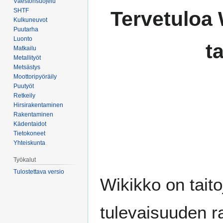
Väestönsuojelu
Siirry
Siirry
SHTF
Tervetuloa 
navigaatioon
hakuun
Kulkuneuvot
Puutarha
Luonto
ta
Matkailu
Metallityöt
Metsästys
Moottoripyöräily
Puutyöt
Retkeily
Hirsirakentaminen
Rakentaminen
Kädentaidot
Tietokoneet
Yhteiskunta
Työkalut
Tulostettava versio
Wikikko on tait
tulevaisuuden r