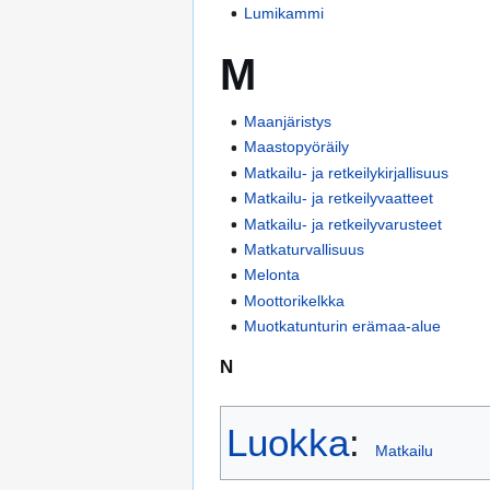
Lumikammi
M
Maanjäristys
Maastopyöräily
Matkailu- ja retkeilykirjallisuus
Matkailu- ja retkeilyvaatteet
Matkailu- ja retkeilyvarusteet
Matkaturvallisuus
Melonta
Moottorikelkka
Muotkatunturin erämaa-alue
N
Luokka
:
Matkailu