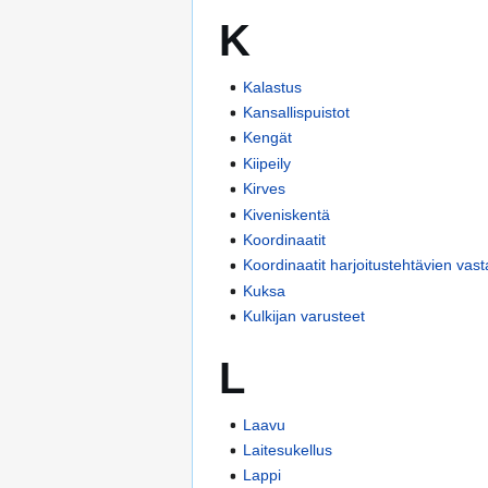
K
Kalastus
Kansallispuistot
Kengät
Kiipeily
Kirves
Kiveniskentä
Koordinaatit
Koordinaatit harjoitustehtävien vas
Kuksa
Kulkijan varusteet
L
Laavu
Laitesukellus
Lappi