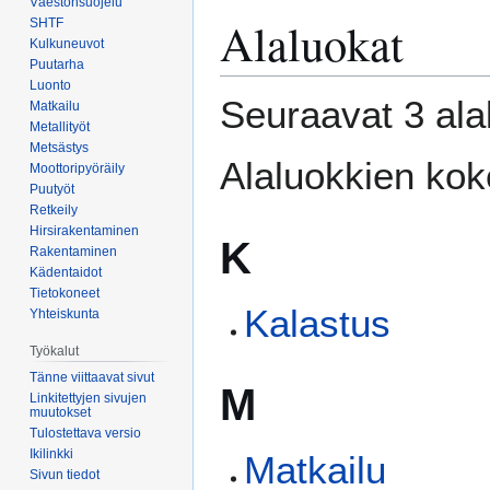
Väestönsuojelu
Alaluokat
Siirry
Siirry
SHTF
Kulkuneuvot
navigaatioon
hakuun
Puutarha
Luonto
Seuraavat 3 ala
Matkailu
Metallityöt
Metsästys
Alaluokkien ko
Moottoripyöräily
Puutyöt
Retkeily
Hirsirakentaminen
K
Rakentaminen
Kädentaidot
Tietokoneet
Kalastus
Yhteiskunta
Työkalut
Tänne viittaavat sivut
M
Linkitettyjen sivujen
muutokset
Tulostettava versio
Ikilinkki
Matkailu
Sivun tiedot