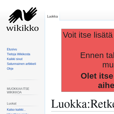
Luokka
Voit itse lisät
Etusivu
Ennen ta
Tietoja Wikikosta
Kaikki sivut
muo
Satunnainen artikkeli
Ohje
Olet its
aih
MUOKKAA ITSE
WIKIKKOA
Luokka
:
Retk
Luokat
Katso kaikki...