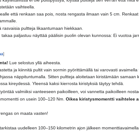
tetään vaihteella.
alle että renkaan saa pois, nosta rengasta ilmaan vain 5 cm. Renkaat vo
ammalle.
tä rasvaisia pultteja likaantumaan hiekkaan.
n takaa paljastuu näyttää päälisin puolin olevan kunnossa: Ei vuotoa jarr
aa
]
nta!
Lue selostus yllä aiheesta.
etta ja kiinnitä pultit vain sormin pyörittämällä tai varovasti avaimella t
pohjassa näppituntumalla. Sitten pultteja aloitetaan kiristämään samaan kir
sa kireydessä. Yleensä kaksi kierrosta kiristyksiä täytyy tehdä.
työntää valmiiksi vanteeseen paikoilleen, voi vannetta paikoilleen nosta
tysmomentti on usein 100–120 Nm.
Oikea kiristysmomentti vaihtelee 
 rengas on maata vasten!
si tarkistaa uudelleen 100–150 kilometrin ajon jälkeen momenttiavaimella