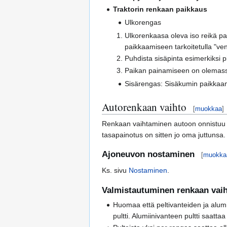
Traktorin renkaan paikkaus
Ulkorengas
Ulkorenkaasa oleva iso reikä paik
paikkaamiseen tarkoitetulla "ven
Puhdista sisäpinta esimerkiksi pi
Paikan painamiseen on olemassa
Sisärengas: Sisäkumin paikkaam
Autorenkaan vaihto
[
muokkaa
]
Renkaan vaihtaminen autoon onnistuu it
tasapainotus on sitten jo oma juttunsa. 
Ajoneuvon nostaminen
[
muokka
Ks. sivu
Nostaminen
.
Valmistautuminen renkaan vai
Huomaa että peltivanteiden ja alumiin
pultti. Alumiinivanteen pultti saatt