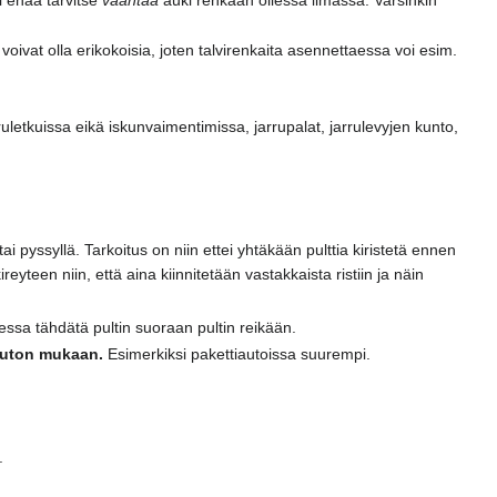
ivat olla erikokoisia, joten talvirenkaita asennettaessa voi esim.
uletkuissa eikä iskunvaimentimissa, jarrupalat, jarrulevyjen kunto,
ai pyssyllä. Tarkoitus on niin ettei yhtäkään pulttia kiristetä ennen
eyteen niin, että aina kiinnitetään vastakkaista ristiin ja näin
essa tähdätä pultin suoraan pultin reikään.
auton mukaan.
Esimerkiksi pakettiautoissa suurempi.
.