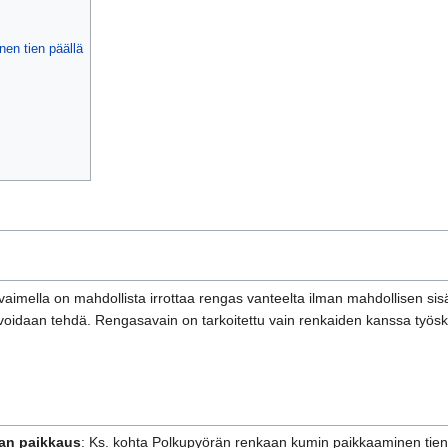
en tien päällä
vaimella on mahdollista irrottaa rengas vanteelta ilman mahdollisen sis
ö voidaan tehdä. Rengasavain on tarkoitettu vain renkaiden kanssa työsk
aan paikkaus
: Ks. kohta Polkupyörän renkaan kumin paikkaaminen tien