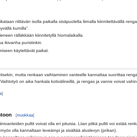
ataan riittävän isolla paikalla sisäpuolelta liimalla kiinnitettävällä renga
yvällä kumilla".
eneen rälläkkään kiinnitetyllä hiomalaikalla.
 ikivanha puristinkin.
iseen käytettävät paikat.
sekin, mutta renkaan vaihtaminen vanteelle kannattaa suorittaa rengas
Vaihtotyö on aika hankala kotivälineillä, ja rengas ja vanne voivat vahin
a
]
htoon
[
muokkaa
]
ivanteiden pultit voivat olla eri pituisia. Liian pitkä pultti voi estää r
aa myös olla kannaltaan leveämpi ja sisältää aluslevyn (prikan).