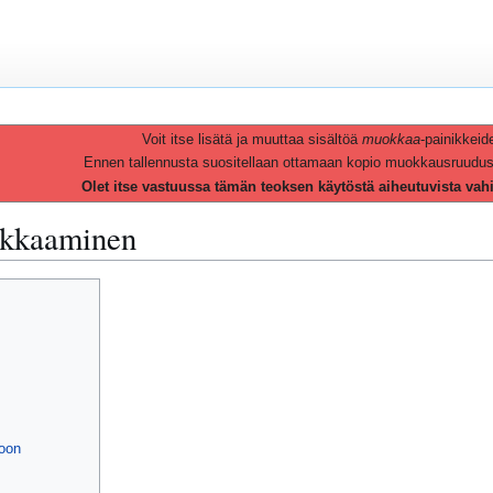
Voit itse lisätä ja muuttaa sisältöä
muokkaa
-painikkeid
Ennen tallennusta suositellaan ottamaan kopio muokkausruudusta 
Olet itse vastuussa tämän teoksen käytöstä aiheutuvista vah
aikkaaminen
oon