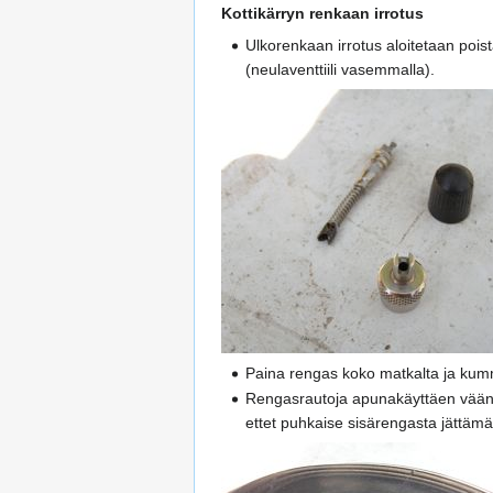
Kottikärryn renkaan irrotus
Ulkorenkaan irrotus aloitetaan poist
(neulaventtiili vasemmalla).
Paina rengas koko matkalta ja kumm
Rengasrautoja apunakäyttäen väännä
ettet puhkaise sisärengasta jättämäl