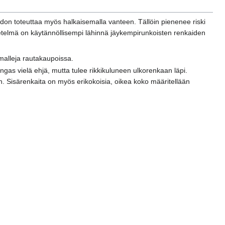
don toteuttaa myös halkaisemalla vanteen. Tällöin pienenee riski
etelmä on käytännöllisempi lähinnä jäykempirunkoisten renkaiden
malleja rautakaupoissa.
ngas vielä ehjä, mutta tulee rikkikuluneen ulkorenkaan läpi.
. Sisärenkaita on myös erikokoisia, oikea koko määritellään