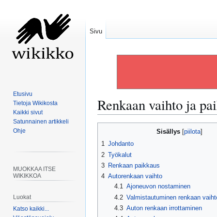
Sivu
Etusivu
Renkaan vaihto ja p
Tietoja Wikikosta
Kaikki sivut
Satunnainen artikkeli
Siirry
Siirry
Ohje
Sisällys
navigaatioon
hakuun
1
Johdanto
2
Työkalut
3
Renkaan paikkaus
MUOKKAA ITSE
WIKIKKOA
4
Autorenkaan vaihto
4.1
Ajoneuvon nostaminen
4.2
Valmistautuminen renkaan vaiht
Luokat
4.3
Auton renkaan irrottaminen
Katso kaikki...