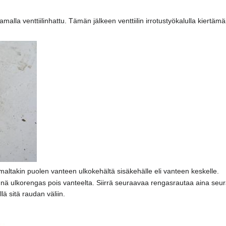
amalla venttiilinhattu. Tämän jälkeen venttiilin irrotustyökalulla kiertäm
altakin puolen vanteen ulkokehältä sisäkehälle eli vanteen keskelle.
 ulkorengas pois vanteelta. Siirrä seuraavaa rengasrautaa aina seur
lä sitä raudan väliin.