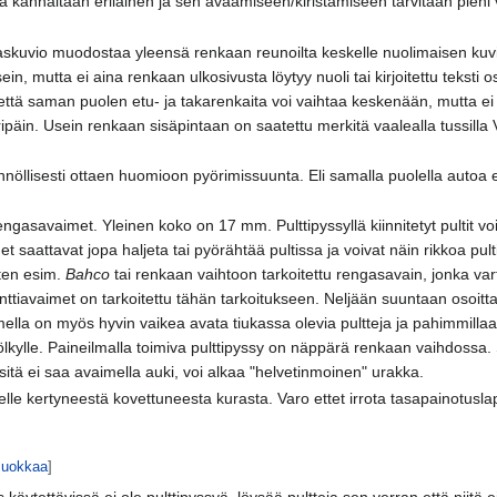
lla kannaltaan erilainen ja sen avaamiseen/kiristämiseen tarvitaan pieni
skuvio muodostaa yleensä renkaan reunoilta keskelle nuolimaisen kuvi
in, mutta ei aina renkaan ulkosivusta löytyy nuoli tai kirjoitettu teksti 
, että saman puolen etu- ja takarenkaita voi vaihtaa keskenään, mutta ei
ripäin. Usein renkaan sisäpintaan on saatettu merkitä vaalealla tussilla
öllisesti ottaen huomioon pyörimissuunta. Eli samalla puolella autoa 
ngasavaimet. Yleinen koko on 17 mm. Pulttipyssyllä kiinnitetyt pultit voiv
saattavat jopa haljeta tai pyörähtää pultissa ja voivat näin rikkoa pult
ten esim.
Bahco
tai renkaan vaihtoon tarkoitettu rengasavain, jonka var
ttiavaimet on tarkoitettu tähän tarkoitukseen. Neljään suuntaan osoit
aimella on myös hyvin vaikea avata tiukassa olevia pultteja ja pahimmilla
lkylle. Paineilmalla toimiva pulttipyssy on näppärä renkaan vaihdossa. Si
itä ei saa avaimella auki, voi alkaa "helvetinmoinen" urakka.
lle kertyneestä kovettuneesta kurasta. Varo ettet irrota tasapainotuslapp
uokkaa
]
äytettävissä ei ole pulttipyssyä, löysää pultteja sen verran että niitä e