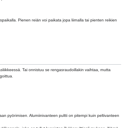
spaikalla. Pienen reiän voi paikata jopa liimalla tai pienten reikien
liikkeessä. Tai onnistuu se rengasraudoillakin vaihtaa, mutta
goittua.
enkaan pyörimisen. Alumiinivanteen pultti on pitempi kuin peltivanteen