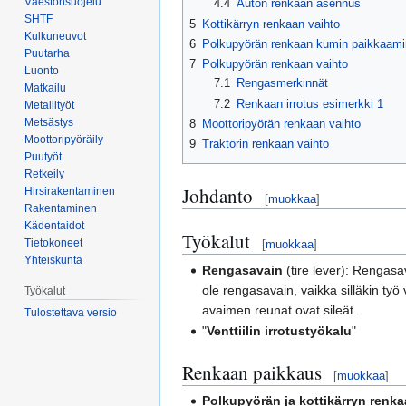
Väestönsuojelu
4.4
Auton renkaan asennus
SHTF
5
Kottikärryn renkaan vaihto
Kulkuneuvot
6
Polkupyörän renkaan kumin paikkaamin
Puutarha
7
Polkupyörän renkaan vaihto
Luonto
7.1
Rengasmerkinnät
Matkailu
7.2
Renkaan irrotus esimerkki 1
Metallityöt
Metsästys
8
Moottoripyörän renkaan vaihto
Moottoripyöräily
9
Traktorin renkaan vaihto
Puutyöt
Retkeily
Johdanto
Hirsirakentaminen
[
muokkaa
]
Rakentaminen
Kädentaidot
Työkalut
Tietokoneet
[
muokkaa
]
Yhteiskunta
Rengasavain
(tire lever): Rengasa
ole rengasavain, vaikka silläkin ty
Työkalut
avaimen reunat ovat sileät.
Tulostettava versio
"
Venttiilin irrotustyökalu
"
Renkaan paikkaus
[
muokkaa
]
Polkupyörän ja kottikärryn renk