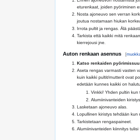
eturenkaat, joiden pyöriminen es
Nosta ajoneuvo sen verran korke
joutua nostamaan hiukan korke
Irrota pultit ja rengas. Älä pääs
Tarkista että kaikki mitä renkaa
kierrejousi jne.
Auton renkaan asennus
[
muokk
Katso renkaiden pyörimissuu
Aseta rengas varmasti vasten vast
kuin kaikki pultit/mutterit ovat 
edetään kunnes kaikki on halutus
Vinkki! Yhden pultin kun 
Alumiinivanteiden kiris
Lasketaan ajoneuvo alas.
Lopullinen kiristys tehdään kun
Tarkistetaan rengaspaineet.
Alumiinivanteiden kiinnitys tuli