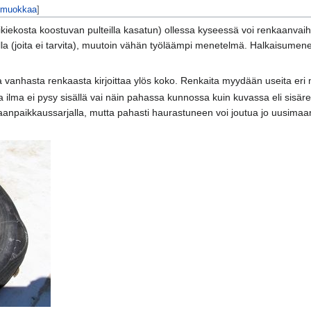
muokkaa
]
kiekosta koostuvan pulteilla kasatun) ollessa kyseessä voi renkaanvaih
la (joita ei tarvita), muutoin vähän työläämpi menetelmä. Halkaisumen
 vanhasta renkaasta kirjoittaa ylös koko. Renkaita myydään useita eri 
a ilma ei pysy sisällä vai näin pahassa kunnossa kuin kuvassa eli sisäre
aanpaikkaussarjalla, mutta pahasti haurastuneen voi joutua jo uusimaan