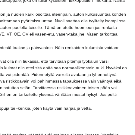
 välikappale, joka on tullut kyseisten "lukkopulttien" mukana. Nämä
on ja nuolen kärki osoittaa eteenpäin, auton kulkusuuntaa kohden
osoittamaan pyörimissuuntaa. Nuoli saattaa olla tyylitelty isompi osa
 auton puolelta toiselle. Tämä on otettu huomioon jos renkaita
 VE, VT, OE, OV eli vasen-etu, vasen-taka jne. Vasen tarkoittaa
edestä taakse ja päinvastoin. Näin renkaiden kulumista voidaan
at olla niin tiukassa, että tarvitaan pitempi työkalun varsi
in kulmat niin ettei sitä enää saa normaalikonstein auki. Hyväksi on
tta voi pidentää. Pidennetyllä varrella avataan ja lyhennettynä
tava ristikkoavain voi pahimmassa tapauksessa vain vääntyä eikä
an satuttaa selän. Tarvittaessa ristikkoavaimen toisen pään voi
ihen on tarkoitettu yleensä väriltään mustat hylsyt. Jos pultti
uja tai -kenkiä, joten käytä vain harjaa ja vettä.
i enää tarvitse
vääntää
auki renkaan ollessa ilmassa. Varsinkin