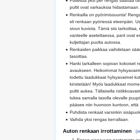
Pulteista yksi per rengas saattaa o
pultit ovat varkauksia hidastamaan.
Renkailla on pyörimissuunta! Renga
eli renkaan pyöriessä eteenpäin. Use
sivun kuviota. Tämä siis tarkoittaa
vanteelle asetettaessa, parit ovat e
kuljettajan puolta autossa.
Renkaiden paikkaa vaihdetaan säänn
tasoittaa.
Hanki tarkalleen sopivan kokoiset re
avaukseen. Heikoimmat hylsyavaimet 
todettu laadukkaat hylsyavaimet ku
kiristetään! Myös laadukkaat momen
pultti aukea. Tällaisella ristikkoav
tukea samalla tasolla olevalle puupö
pääsee niin huonoon kuntoon, että s
Puhdista renkaat varsinkin sisäpuole
Vaihda yksi rengas kerrallaan.
Auton renkaan irrottaminen
[
m
Ennen ajoneuvon nostamista jos k