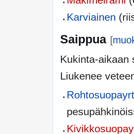
Karviainen
(rii
Saippua
[
muo
Kukinta-aikaan 
Liukenee veteen
Rohtosuopayrt
pesupähkinöi
Kivikkosuopayr