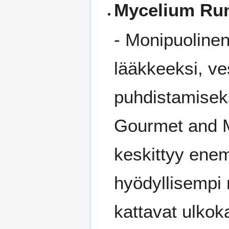
Mycelium Ru
- Monipuolinen
lääkkeeksi, ve
puhdistamisek
Gourmet and M
keskittyy ene
hyödyllisempi 
kattavat ulkok