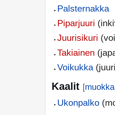
Palsternakka
Piparjuuri
(inki
Juurisikuri
(vo
Takiainen
(jap
Voikukka
(juuri
Kaalit
[
muokka
Ukonpalko
(mon