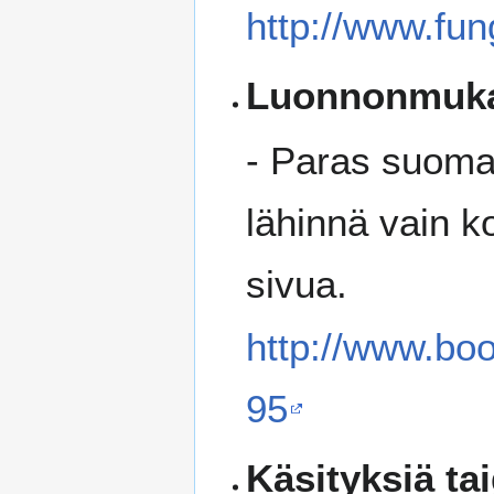
http://www.fu
Luonnonmuka
- Paras suomal
lähinnä vain k
sivua.
http://www.bo
95
Käsityksiä t