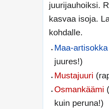
juurijauhoiksi. 
kasvaa isoja. L
kohdalle.
Maa-artisokka
juures!)
Mustajuuri
(rap
Osmankäämi
(
kuin peruna!)