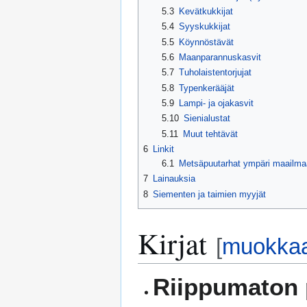
5.3
Kevätkukkijat
5.4
Syyskukkijat
5.5
Köynnöstävät
5.6
Maanparannuskasvit
5.7
Tuholaistentorjujat
5.8
Typenkerääjät
5.9
Lampi- ja ojakasvit
5.10
Sienialustat
5.11
Muut tehtävät
6
Linkit
6.1
Metsäpuutarhat ympäri maailma
7
Lainauksia
8
Siementen ja taimien myyjät
Kirjat
[
muokka
Riippumaton 