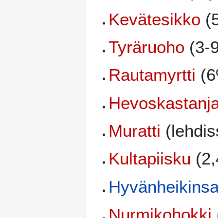
Kevätesikko
(5
Tyräruoho
(3-9
Rautamyrtti
(6
Hevoskastanj
Muratti
(lehdi
Kultapiisku
(2,
Hyvänheikinsa
Nurmikohokki