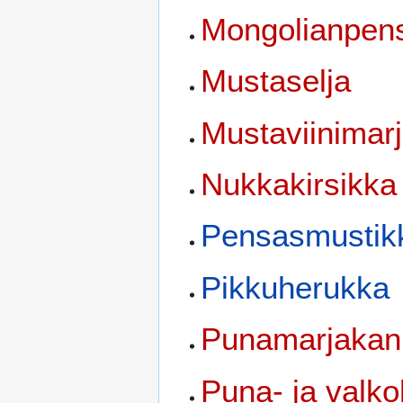
Mongolianpens
Mustaselja
Mustaviinimar
Nukkakirsikka
Pensasmustik
Pikkuherukka
Punamarjakan
Puna- ja valk