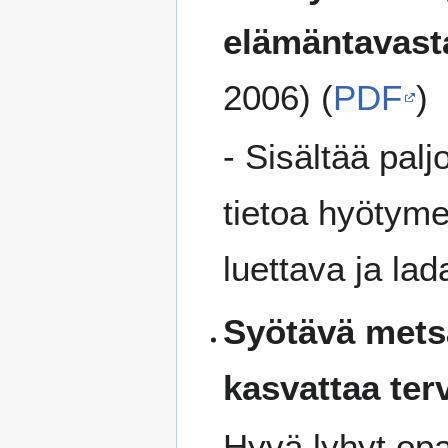
elämäntavast
2006) (
PDF
)
- Sisältää pal
tietoa hyötyme
luettava ja lad
Syötävä metsä
kasvattaa ter
Hyvä lyhyt opa