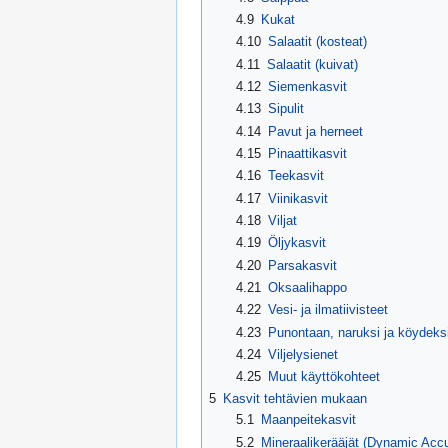
4.9
Kukat
4.10
Salaatit (kosteat)
4.11
Salaatit (kuivat)
4.12
Siemenkasvit
4.13
Sipulit
4.14
Pavut ja herneet
4.15
Pinaattikasvit
4.16
Teekasvit
4.17
Viinikasvit
4.18
Viljat
4.19
Öljykasvit
4.20
Parsakasvit
4.21
Oksaalihappo
4.22
Vesi- ja ilmatiivisteet
4.23
Punontaan, naruksi ja köydeks
4.24
Viljelysienet
4.25
Muut käyttökohteet
5
Kasvit tehtävien mukaan
5.1
Maanpeitekasvit
5.2
Mineraalikerääjät (Dynamic Acc