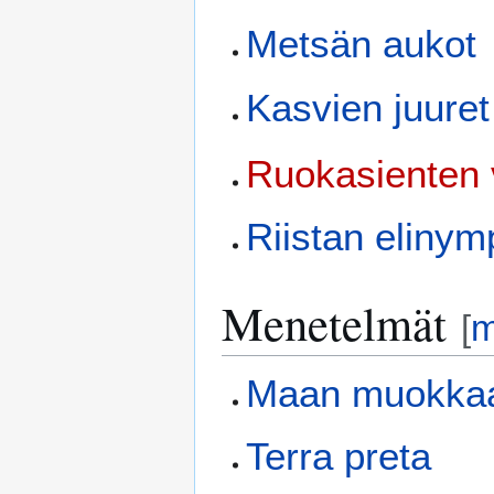
Metsän aukot
Kasvien juuret
Ruokasienten v
Riistan elinym
Menetelmät
[
m
Maan muokka
Terra preta