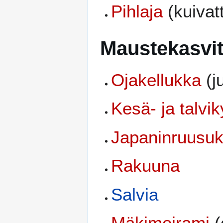
Pihlaja
(kuivat
Maustekasvi
Ojakellukka
(j
Kesä- ja talvik
Japaninruusukv
Rakuuna
Salvia
Mäkimeirami
(