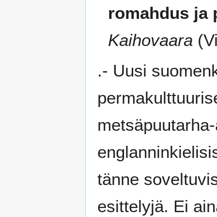
romahdus ja 
Kaihovaara
(Vi
.- Uusi suomenki
permakulttuuris
metsäpuutarha-as
englanninkielis
tänne soveltuvist
esittelyjä. Ei ai