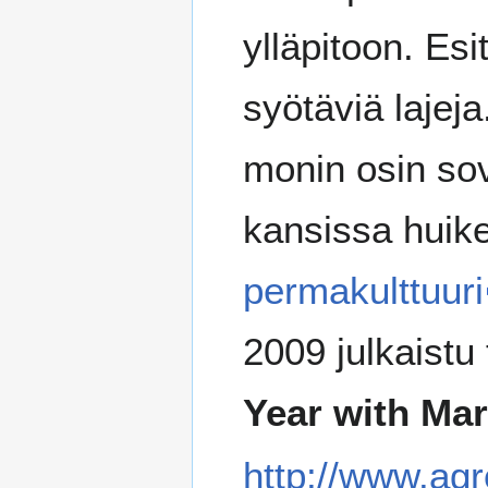
ylläpitoon. Es
syötäviä lajeja
monin osin so
kansissa huike
permakulttuuri
2009 julkaistu
Year with Mar
http://www.agr