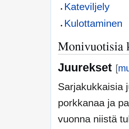
Kateviljely
Kulottaminen
Monivuotisia 
Juurekset
[
mu
Sarjakukkaisia 
porkkanaa ja pal
vuonna niistä tu