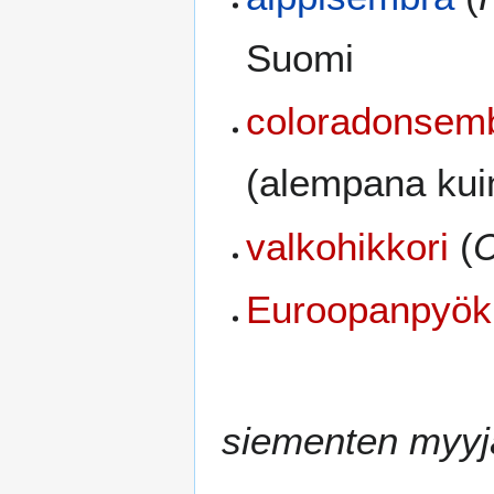
Suomi
coloradonsem
(alempana kui
valkohikkori
(
C
Euroopanpyök
siementen myyj