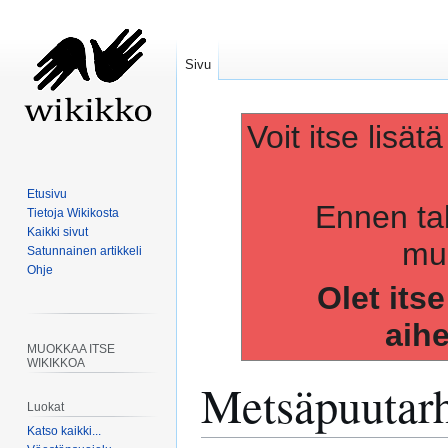
Sivu
Voit itse lisät
Etusivu
Ennen ta
Tietoja Wikikosta
Kaikki sivut
muo
Satunnainen artikkeli
Ohje
Olet its
aih
MUOKKAA ITSE
WIKIKKOA
Metsäpuutar
Luokat
Katso kaikki...