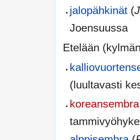
jalopähkinät
(
J
Joensuussa
Etelään (kylmän
kalliovuorten
(luultavasti ke
koreansembra
tammivyöhyke
alppisembra
(