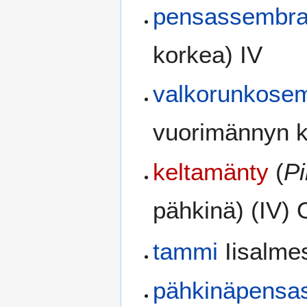
pensassembr
korkea) IV
valkorunkose
vuorimännyn k
keltamänty
(
P
pähkinä) (IV) 
tammi
Iisalme
pähkinäpensa