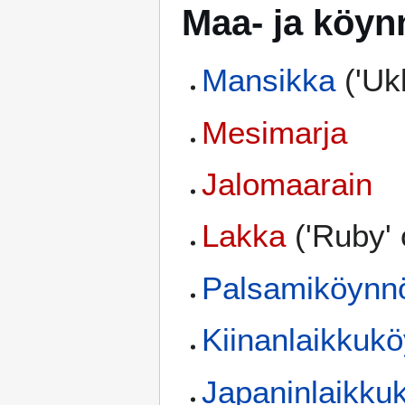
Maa- ja köyn
Mansikka
('Uk
Mesimarja
Jalomaarain
Lakka
('Ruby' 
Palsamiköynn
Kiinanlaikkuk
Japaninlaikku