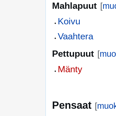
Mahlapuut
[
mu
Koivu
Vaahtera
Pettupuut
[
muo
Mänty
Pensaat
[
muo