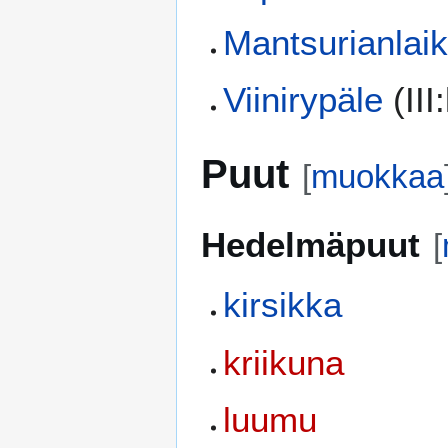
Mantsurianlai
Viinirypäle
(III
Puut
[
muokkaa
Hedelmäpuut
[
kirsikka
kriikuna
luumu