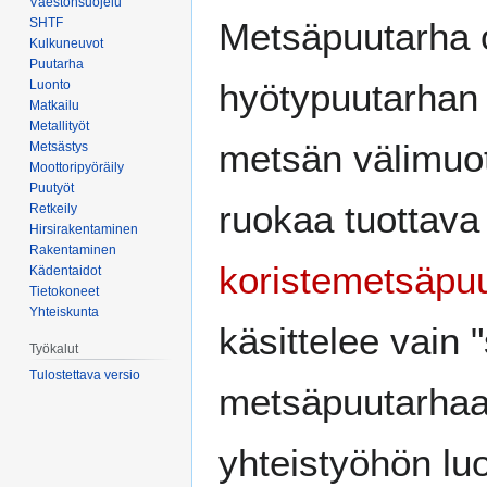
Väestönsuojelu
Siirry
Siirry
SHTF
Metsäpuutarha 
navigaatioon
hakuun
Kulkuneuvot
Puutarha
hyötypuutarhan 
Luonto
Matkailu
Metallityöt
metsän välimuot
Metsästys
Moottoripyöräily
Puutyöt
ruokaa tuottava
Retkeily
Hirsirakentaminen
Rakentaminen
koristemetsäpu
Kädentaidot
Tietokoneet
Yhteiskunta
käsittelee vain 
Työkalut
Tulostettava versio
metsäpuutarhaa
yhteistyöhön lu