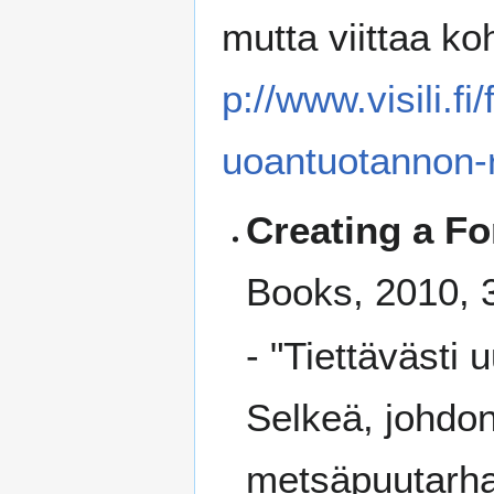
mutta viittaa ko
p://www.visili.fi
uoantuotannon-
Creating a F
Books, 2010,
- "Tiettävästi 
Selkeä, johdo
metsäpuutarha