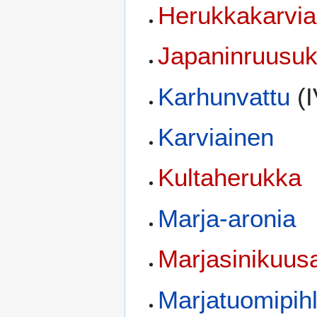
Herukkakarvia
Japaninruusukv
Karhunvattu
(I
Karviainen
Kultaherukka
Marja-aronia
Marjasinikuu
Marjatuomipihl