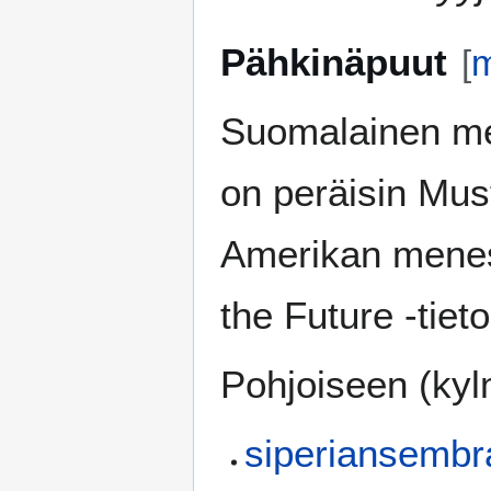
Pähkinäpuut
[
Suomalainen me
on peräisin Mus
Amerikan menest
the Future -tiet
Pohjoiseen (kyl
siperiansembr