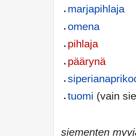
marjapihlaja
omena
pihlaja
päärynä
siperianapriko
tuomi
(vain si
siementen myyj