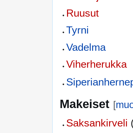
Ruusut
Tyrni
Vadelma
Viherherukka
Siperianherne
Makeiset
[
muo
Saksankirveli
(