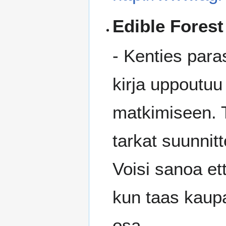
Edible Forest
- Kenties para
kirja uppoutu
matkimiseen. T
tarkat suunnit
Voisi sanoa ett
kun taas kaupa
osa.