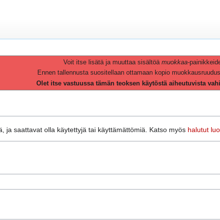
Voit itse lisätä ja muuttaa sisältöä
muokkaa
-painikkeid
Ennen tallennusta suositellaan ottamaan kopio muokkausruudusta 
Olet itse vastuussa tämän teoksen käytöstä aiheutuvista vah
, ja saattavat olla käytettyjä tai käyttämättömiä. Katso myös
halutut lu