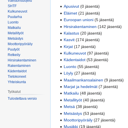
Väestönsuojelu
SHTF
Apusivut
(0 jäsentä)
Kulkuneuvot
Eläimet
(21 jäsentä)
Puutarha
Euroopan unioni
(5 jäsentä)
Luonto
Hirsirakentaminen
(142 jäsentä)
Matkailu
Kalastus
(20 jäsentä)
Metallityöt
Metsästys
Kasvit
(174 jäsentä)
Moottoripyöräily
Kirjat
(17 jäsentä)
Puutyöt
Kulkuneuvot
(97 jäsentä)
Retkeily
Kädentaidot
(53 jäsentä)
Hirsirakentaminen
Rakentaminen
Luonto
(55 jäsentä)
Kädentaidot
Löyly
(27 jäsentä)
Tietokoneet
Maailmankansalainen
(9 jäsentä)
Yhteiskunta
Marjat ja hedelmät
(7 jäsentä)
Työkalut
Matkailu
(48 jäsentä)
Tulostettava versio
Metallityöt
(40 jäsentä)
Metsä
(38 jäsentä)
Metsästys
(53 jäsentä)
Moottoripyöräily
(27 jäsentä)
Musiikki
(19 jäsentä)