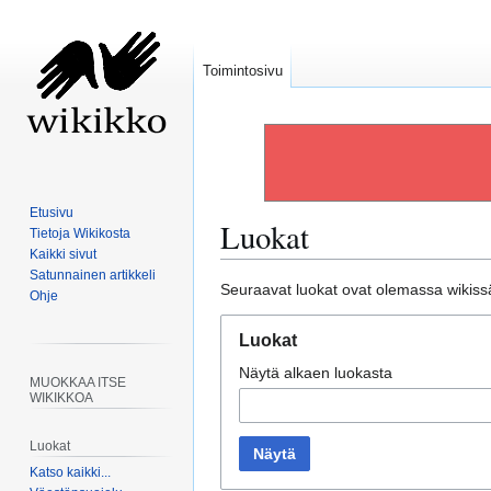
Toimintosivu
Etusivu
Luokat
Tietoja Wikikosta
Kaikki sivut
Satunnainen artikkeli
Siirry
Siirry
Seuraavat luokat ovat olemassa wikissä
Ohje
navigaatioon
hakuun
Luokat
Näytä alkaen luokasta
MUOKKAA ITSE
WIKIKKOA
Luokat
Näytä
Katso kaikki...