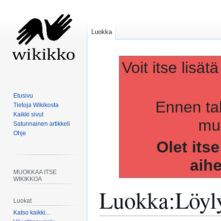
Luokka
Voit itse lisät
Etusivu
Ennen ta
Tietoja Wikikosta
Kaikki sivut
muo
Satunnainen artikkeli
Ohje
Olet its
aih
MUOKKAA ITSE
WIKIKKOA
Luokka
:
Löyl
Luokat
Katso kaikki...