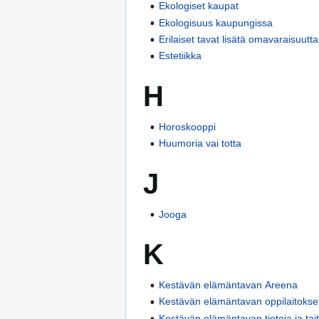
Ekologiset kaupat
Ekologisuus kaupungissa
Erilaiset tavat lisätä omavaraisuutta
Estetiikka
H
Horoskooppi
Huumoria vai totta
J
Jooga
K
Kestävän elämäntavan Areena
Kestävän elämäntavan oppilaitokse
Kestävän elämäntavan tietoja ja tai