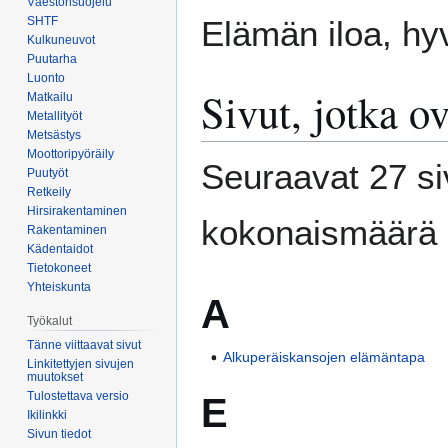
Väestönsuojelu
Siirry
Siirry
SHTF
Elämän iloa, hyv
navigaatioon
hakuun
Kulkuneuvot
Puutarha
Luonto
Sivut, jotka o
Matkailu
Metallityöt
Metsästys
Moottoripyöräily
Seuraavat 27 si
Puutyöt
Retkeily
Hirsirakentaminen
kokonaismäärä 
Rakentaminen
Kädentaidot
Tietokoneet
Yhteiskunta
A
Työkalut
Tänne viittaavat sivut
Alkuperäiskansojen elämäntapa
Linkitettyjen sivujen
muutokset
Tulostettava versio
E
Ikilinkki
Sivun tiedot