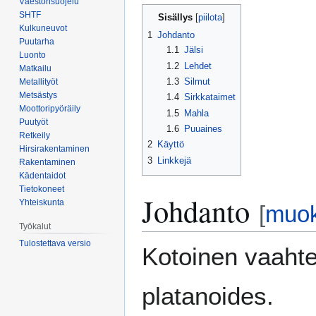
Väestönsuojelu
Siirry
Siirry
SHTF
Sisällys
navigaatioon
hakuun
Kulkuneuvot
1
Johdanto
Puutarha
1.1
Jälsi
Luonto
1.2
Lehdet
Matkailu
1.3
Silmut
Metallityöt
Metsästys
1.4
Sirkkataimet
Moottoripyöräily
1.5
Mahla
Puutyöt
1.6
Puuaines
Retkeily
2
Käyttö
Hirsirakentaminen
3
Linkkejä
Rakentaminen
Kädentaidot
Tietokoneet
Johdanto
Yhteiskunta
[
muo
Työkalut
Tulostettava versio
Kotoinen vaaht
platanoides.