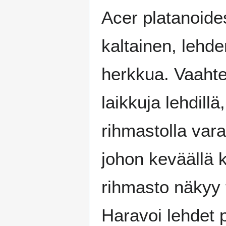
Acer platanoide
kaltainen, lehde
herkkua. Vaaht
laikkuja lehdillä
rihmastolla var
johon keväällä ke
rihmasto näkyy 
Haravoi lehdet 