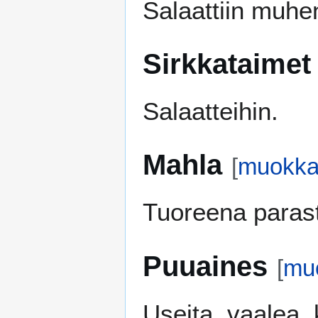
Salaattiin muhen
Sirkkataimet
Salaatteihin.
Mahla
[
muokk
Tuoreena parast
Puuaines
[
mu
Useita, vaalea, 