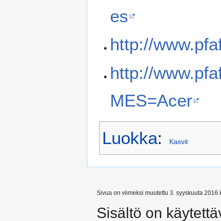
es
http://www.pf
http://www.pf
MES=Acer
Luokka
:
Kasvit
Sivua on viimeksi muutettu 3. syyskuuta 2016 k
Sisältö on käytettä