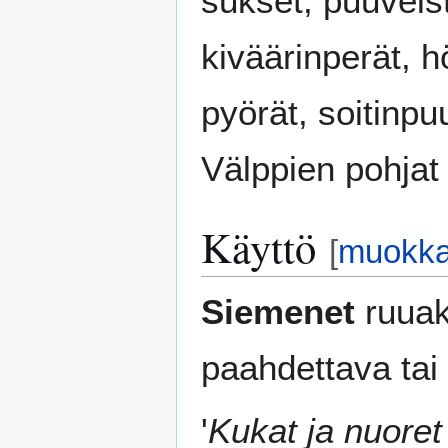
sukset, puuveis
kiväärinperät, h
pyörät, soitinpu
Välppien pohjat l
Käyttö
[
muokk
Siemenet
ruuaks
paahdettava tai 
'
Kukat ja nuoret