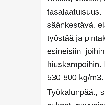
tasalaatuisuus, 
säänkestävä, el
työstää ja pintakä
esineisiin, joihi
hiuskampoihin. 
530-800 kg/m3.
Työkalunpäät, sir