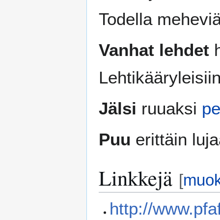
Todella meheviä
Vanhat lehdet
h
Lehtikääryleisiin
Jälsi
ruuaksi
pe
Puu
erittäin luja
Linkkejä
[
muo
http://www.pfa