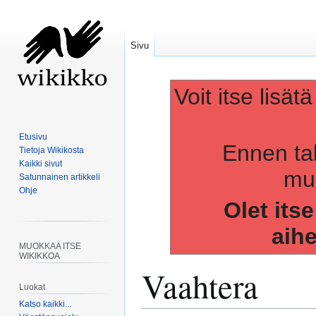
Sivu
Voit itse lisät
Etusivu
Ennen ta
Tietoja Wikikosta
Kaikki sivut
muo
Satunnainen artikkeli
Ohje
Olet its
aih
MUOKKAA ITSE
WIKIKKOA
Vaahtera
Luokat
Katso kaikki...