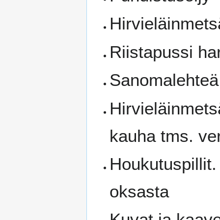
Hirvieläinmetsä
Riistapussi h
Sanomalehteä 
Hirvieläinmetsä
kauha tms. ver
Houkutuspillit
oksasta
Kuvat ja kaav