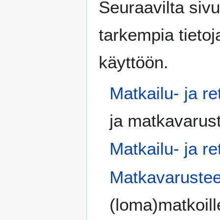
Seuraavilta sivui
tarkempia tietoj
käyttöön.
Matkailu- ja re
ja matkavaruste
Matkailu- ja re
Matkavarustee
(loma)matkoill