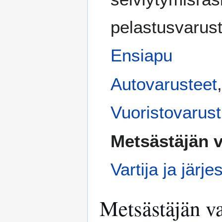
pelastusvarus
Ensiapu
Autovarusteet
Vuoristovarus
Metsästäjän v
Vartija ja järj
Metsästäjän v