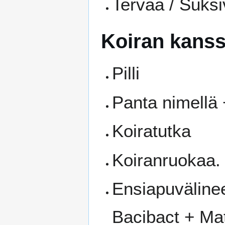
Tervaa / Suksi
Koiran kans
Pilli
Panta nimellä
Koiratutka
Koiranruokaa.
Ensiapuvälinee
Bacibact + Ma