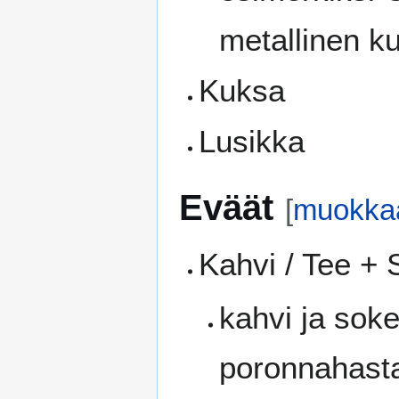
metallinen k
Kuksa
Lusikka
Eväät
[
muokka
Kahvi / Tee + 
kahvi ja sok
poronnahasta