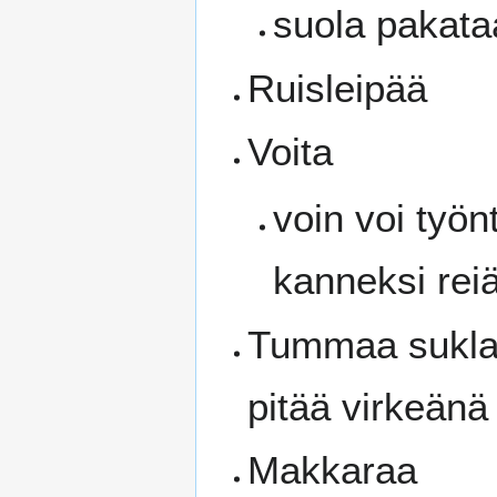
suola pakata
Ruisleipää
Voita
voin voi työn
kanneksi rei
Tummaa suklaa
pitää virkeänä
Makkaraa