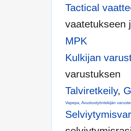
Tactical vaatte
vaatetukseen j
MPK
Kulkijan varus
varustuksen
Talviretkeily
,
G
Vapepa
,
Avustustyöntekijän varuste
Selviytymisva
selviytymisras