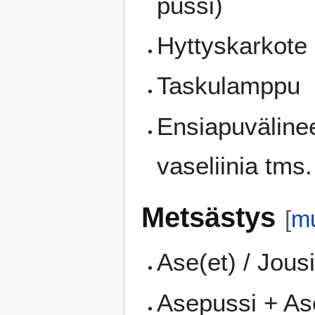
pussi)
Hyttyskarkote
Taskulamppu
Ensiapuvälinee
vaseliinia tms
Metsästys
[
m
Ase(et) / Jous
Asepussi + As