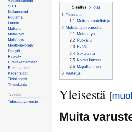
Väestönsuojelu
Siirry
Siirry
SHTF
Sisällys
navigaatioon
hakuun
Kulkuneuvot
1
Yleisestä
Puutarha
1.1
Muita varustelistoja
Luonto
2
Metsästäjän varustus
Matkailu
2.1
Metsästys
Metallityöt
Metsästys
2.2
Ruokailu
Moottoripyöräily
2.3
Eväät
Puutyöt
2.4
Sekalaista
Retkeily
2.5
Koiran kanssa
Hirsirakentaminen
2.6
Majoittuminen
Rakentaminen
3
Vaatetus
Kädentaidot
Tietokoneet
Yhteiskunta
Yleisestä
[
muo
Työkalut
Tulostettava versio
Muita varuste