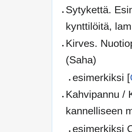
Sytykettä. Esi
kynttilöitä, la
Kirves. Nuotio
(Saha)
esimerkiksi [
Kahvipannu / K
kannelliseen 
esimerkiksi O