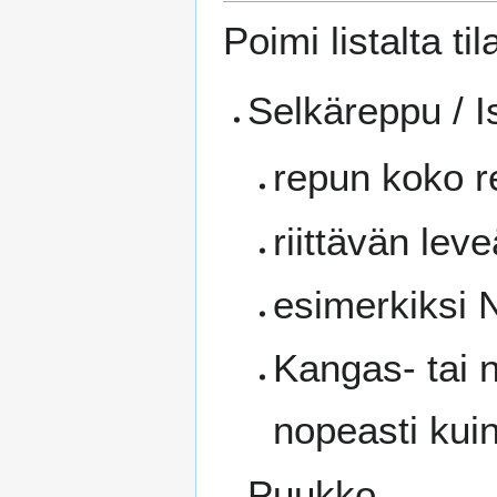
Poimi listalta t
Selkäreppu / I
repun koko r
riittävän lev
esimerkiksi 
Kangas- tai 
nopeasti kuin
Puukko