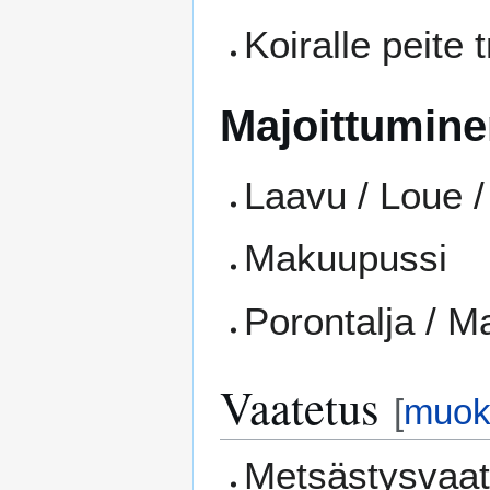
Koiralle peite 
Majoittumin
Laavu / Loue / 
Makuupussi
Porontalja / M
Vaatetus
[
muok
Metsästysvaat