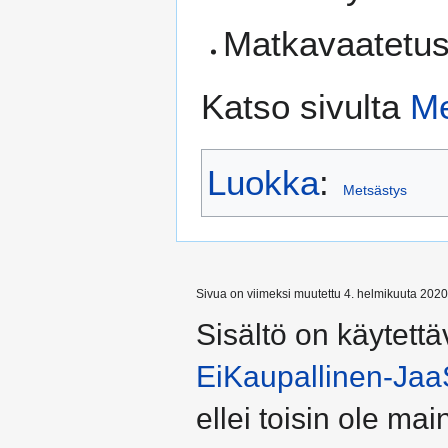
Matkavaatetu
Katso sivulta
Me
Luokka
:
Metsästys
Sivua on viimeksi muutettu 4. helmikuuta 2020
Sisältö on käytettä
EiKaupallinen-Jaa
ellei toisin ole main