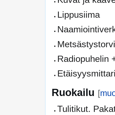
Lippusiima
Naamiointiver
Metsästystorv
Radiopuhelin +
Etäisyysmittar
Ruokailu
[
muo
Tulitikut. Pakat