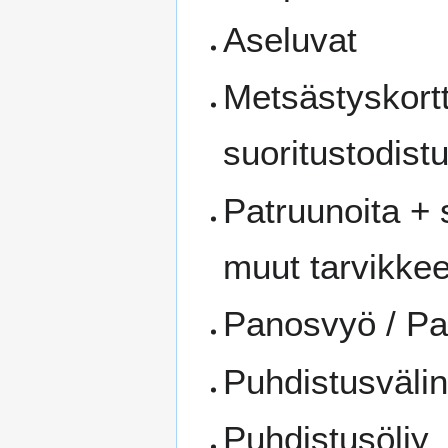
Aseluvat
Metsästyskort
suoritustodist
Patruunoita + 
muut tarvikkee
Panosvyö / Pat
Puhdistusväline
Puhdistusöljy