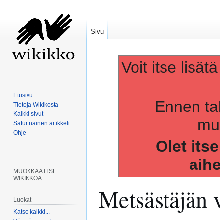
Sivu
Voit itse lisät
Etusivu
Ennen ta
Tietoja Wikikosta
Kaikki sivut
muo
Satunnainen artikkeli
Ohje
Olet its
aih
MUOKKAA ITSE
WIKIKKOA
Metsästäjän 
Luokat
Katso kaikki...