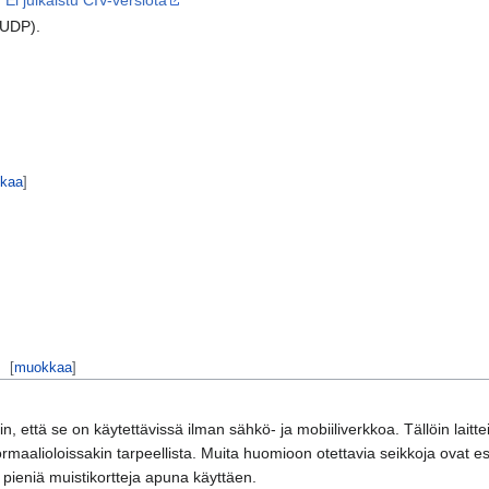
.
Ei julkaistu CIV-versiota
(UDP).
kaa
]
[
muokkaa
]
n, että se on käytettävissä ilman sähkö- ja mobiiliverkkoa. Tällöin lai
maalioloissakin tarpeellista. Muita huomioon otettavia seikkoja ovat esi
n pieniä muistikortteja apuna käyttäen.