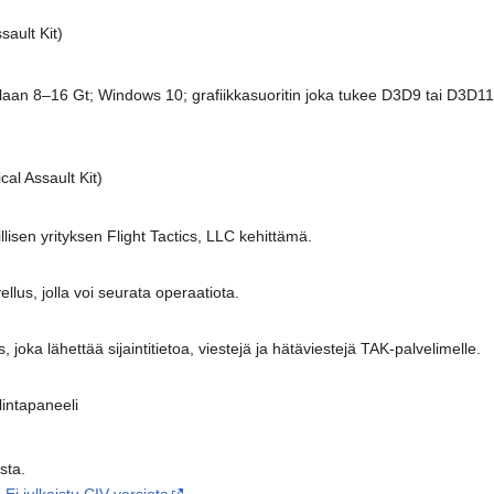
ault Kit)
.
laan 8–16 Gt; Windows 10; grafiikkasuoritin joka tukee D3D9 tai D3D11
cal Assault Kit)
lisen yrityksen Flight Tactics, LLC kehittämä.
lus, jolla voi seurata operaatiota.
 joka lähettää sijaintitietoa, viestejä ja hätäviestejä TAK-palvelimelle.
intapaneeli
sta.