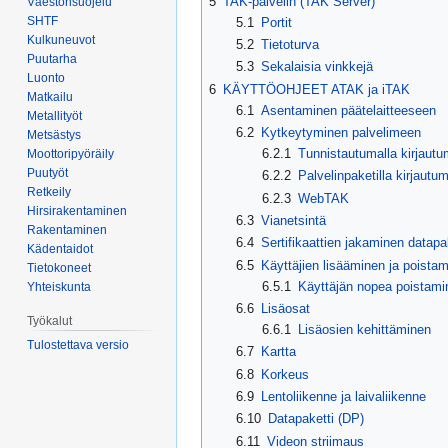
5
TAK-palvelin (TAK Server)
Väestönsuojelu
SHTF
5.1
Portit
Kulkuneuvot
5.2
Tietoturva
Puutarha
5.3
Sekalaisia vinkkejä
Luonto
6
KÄYTTÖOHJEET ATAK ja iTAK
Matkailu
6.1
Asentaminen päätelaitteeseen
Metallityöt
6.2
Kytkeytyminen palvelimeen
Metsästys
6.2.1
Tunnistautumalla kirjaut
Moottoripyöräily
Puutyöt
6.2.2
Palvelinpaketilla kirjautu
Retkeily
6.2.3
WebTAK
Hirsirakentaminen
6.3
Vianetsintä
Rakentaminen
6.4
Sertifikaattien jakaminen datapak
Kädentaidot
6.5
Käyttäjien lisääminen ja poista
Tietokoneet
6.5.1
Käyttäjän nopea poistami
Yhteiskunta
6.6
Lisäosat
Työkalut
6.6.1
Lisäosien kehittäminen
Tulostettava versio
6.7
Kartta
6.8
Korkeus
6.9
Lentoliikenne ja laivaliikenne
6.10
Datapaketti (DP)
6.11
Videon striimaus