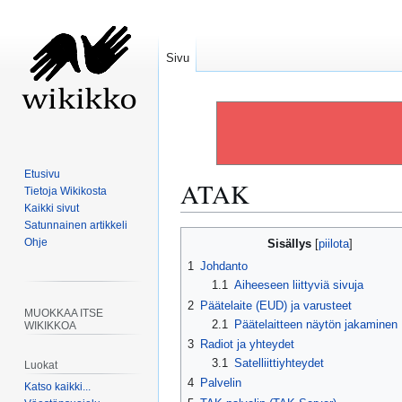
Sivu
Etusivu
ATAK
Tietoja Wikikosta
Kaikki sivut
Satunnainen artikkeli
Siirry
Siirry
Ohje
Sisällys
navigaatioon
hakuun
1
Johdanto
1.1
Aiheeseen liittyviä sivuja
2
Päätelaite (EUD) ja varusteet
MUOKKAA ITSE
2.1
Päätelaitteen näytön jakaminen
WIKIKKOA
3
Radiot ja yhteydet
3.1
Satelliittiyhteydet
Luokat
4
Palvelin
Katso kaikki...