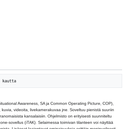
tta (Situational Awareness, SA ja Common Operating Picture, COP),
oja, kuvia, videoita, livekamerakuvaa jne. Soveltuu pienistä suuriin
ranomaisista kansalaisiin. Ohjelmisto on erityisesti suunniteltu
ne-sovellus (iTAK). Selaimessa toimivan tilanteen voi näyttää
sta. Lisäosat laajentavat ominaisuuksia erittäin monipuolisesti.