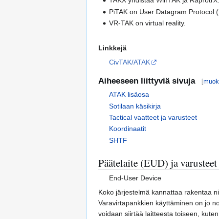
TAKX yhdistää WinTAK ja RaprotrX
PiTAK on User Datagram Protocol 
VR-TAK on virtual reality.
Linkkejä
CivTAK/ATAK
Aiheeseen liittyviä sivuja
[
muok
ATAK lisäosa
Sotilaan käsikirja
Tactical vaatteet ja varusteet
Koordinaatit
SHTF
Päätelaite (EUD) ja varusteet
End-User Device
Koko järjestelmä kannattaa rakentaa nii
Varavirtapankkien käyttäminen on jo nor
voidaan siirtää laitteesta toiseen, kute