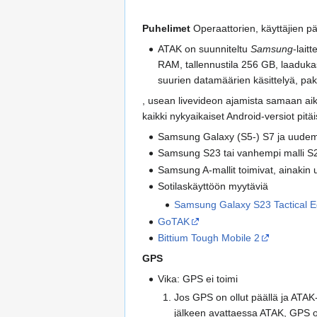
Puhelimet
Operaattorien, käyttäjien pä
ATAK on suunniteltu
Samsung
-lait
RAM, tallennustila 256 GB, laaduk
suurien datamäärien käsittelyä, pa
, usean livevideon ajamista samaan aika
kaikki nykyaikaiset Android-versiot pitäi
Samsung Galaxy (S5-) S7 ja uudemm
Samsung S23 tai vanhempi malli S20
Samsung A-mallit toimivat, ainaki
Sotilaskäyttöön myytäviä
Samsung Galaxy S23 Tactical Edi
GoTAK
Bittium Tough Mobile 2
GPS
Vika: GPS ei toimi
Jos GPS on ollut päällä ja ATAK
jälkeen avattaessa ATAK, GPS o