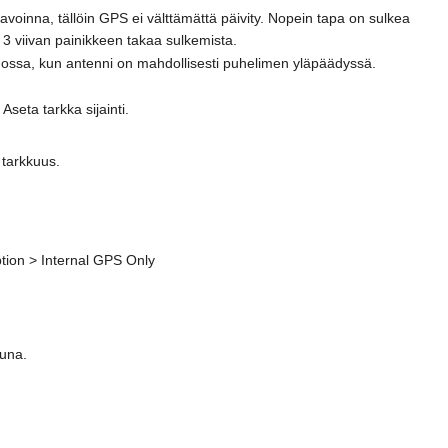
n avoinna, tällöin GPS ei välttämättä päivity. Nopein tapa on sulkea
 3 viivan painikkeen takaa sulkemista.
nossa, kun antenni on mahdollisesti puhelimen yläpäädyssä.
Aseta tarkka sijainti.
 tarkkuus.
tion > Internal GPS Only
tuna.