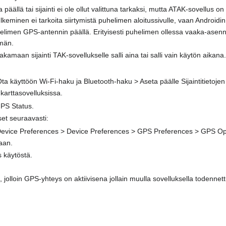
päällä tai sijainti ei ole ollut valittuna tarkaksi, mutta ATAK-sovellus o
eminen ei tarkoita siirtymistä puhelimen aloitussivulle, vaan Androidin
elimen GPS-antennin päällä. Erityisesti puhelimen ollessa vaaka-asen
män.
kamaan sijainti TAK-sovellukselle salli aina tai salli vain käytön aikana. 
 Ota käyttöön Wi-Fi-haku ja Bluetooth-haku > Aseta päälle Sijaintitietojen
 karttasovelluksissa.
GPS Status.
et seuraavasti:
 Device Preferences > Device Preferences > GPS Preferences > GPS Op
aan.
 käytöstä.
olloin GPS-yhteys on aktiivisena jollain muulla sovelluksella todennet