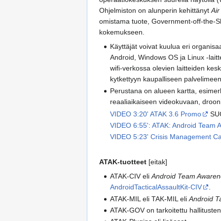
Ohjelmiston on alunperin kehittänyt
Ai
omistama tuote, Government-off-the-Sh
kokemukseen.
Käyttäjät voivat kuulua eri organisa
Android, Windows OS ja Linux -laittei
wifi-verkossa olevien laitteiden ke
kytkettyyn kaupalliseen palvelimeen t
Perustana on alueen kartta, esimerkik
reaaliaikaiseen videokuvaan, droon
VIDEO 3:20' ATAK 3.6 Promo
SU
VIDEO 6:55': ATAK: Android Team 
VIDEO 5:23' Crisis Management Cap
ATAK-tuotteet
[eitak]
ATAK-CIV eli
Android Team Awarene
AndroidTacticalAssaultKit-CIV
.
ATAK-MIL eli TAK-MIL eli
Android Ta
ATAK-GOV on tarkoitettu hallitusten