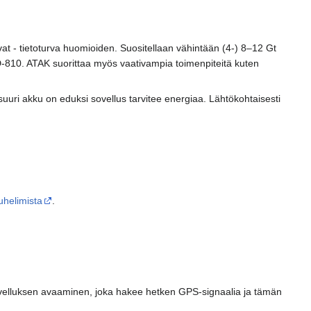
ivat - tietoturva huomioiden. Suositellaan vähintään (4-) 8–12 Gt
-810. ATAK suorittaa myös vaativampia toimenpiteitä kuten
suuri akku on eduksi sovellus tarvitee energiaa. Lähtökohtaisesti
puhelimista
.
 sovelluksen avaaminen, joka hakee hetken GPS-signaalia ja tämän