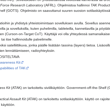
r Force Research Laboratory
(AFRL). Ohjelmistoa hallinnoi
TAK Product
elf (GOTS). Ohjelmisto on saavuttanut suuren suosion sotilaskäytössä 
atioihin ja yhdistyä yhteistoimintaan sovelluksen avulla. Sovellus asenn
lla ja sovelluksilla, kuten puhelimilla, tableteilla, kannettavilla ja pöy
sken (Curson-on-Target CoT). Käyttäjä voi olla yhteydessä samanaikaises
ai itse hallinnoidulle palvelimelle.
si satelliittikuva, jonka päälle lisätään tasoina (layers) tietoa. Lisäosi
ien lennättämiseen, radioyhteyksiin.
OSITELTAVA
Awareness Kit
abilities of TAK
ss Kit
(ATAK) on tarkoitettu siviilikäyttöön. Government-off-the-Shelf (
ctical Assault Kit
(ATAK) on tarkoitettu sotilaskäyttöön. käyttö on rajoit
 käyttöön.