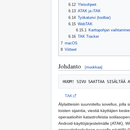
6.12
Yleisohjeet
6.13
ATAK ja iTAK
6.14
Työkalurivi (toolbar)
6.15
WebTAK
6.15.1
Karttapohjan vaihtamine
6.16
TAK Tracker
7
macOS
8
Viitteet
Johdanto
[
muokkaa
]
TAK
Älylaitteisiin suunniteltu sovellus, jol
toisten sijaintia, viestiä käyttäjien kes
operaatioihin katastrofeista sotilasoper
Android-käyttöjärjestelmälle (ATAK), 
operaatiokeskuksen suurella näytöllä (