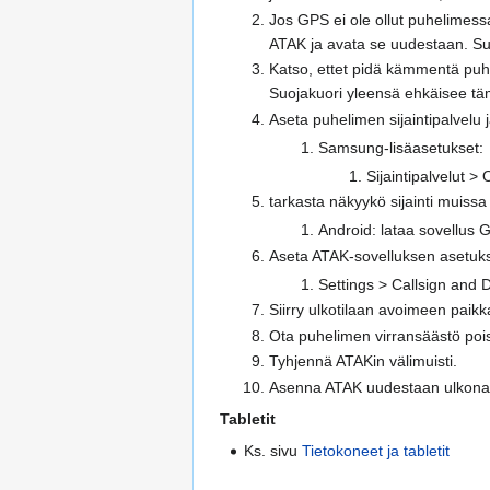
Jos GPS ei ole ollut puhelimessa 
ATAK ja avata se uudestaan. Sulk
Katso, ettet pidä kämmentä puh
Suojakuori yleensä ehkäisee tä
Aseta puhelimen sijaintipalvelu ja
Samsung-lisäasetukset:
Sijaintipalvelut >
tarkasta näkyykö sijainti muissa
Android: lataa sovellus 
Aseta ATAK-sovelluksen asetuks
Settings > Callsign and
Siirry ulkotilaan avoimeen paikk
Ota puhelimen virransäästö pois
Tyhjennä ATAKin välimuisti.
Asenna ATAK uudestaan ulkona, j
Tabletit
Ks. sivu
Tietokoneet ja tabletit