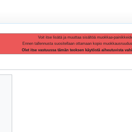
Voit itse lisätä ja muuttaa sisältöä
muokkaa
-painikkeid
Ennen tallennusta suositellaan ottamaan kopio muokkausruudusta 
Olet itse vastuussa tämän teoksen käytöstä aiheutuvista vah