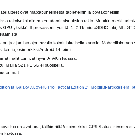
ätelaitteet ovat matkapuhelimesta tabletteihin ja pöytäkoneisiin.
teissa toimivaksi niiden kenttäominaisuuksien takia. Muutkin merkit toim
as GPU-yksikkö, 8 prosessorin ydintä, 1–2 Tb microSDHC-tuki, MIL-STD
kkaamista
an ja ajamista ajoneuvolla kolmiuloitteisella kartalla. Mahdollisimman 
si toimia, esimerkiksi Android 14 toimii.
at mallit toimivat hyvin ATAKin kanssa.
. Mallia S21 FE 5G ei suositella.
n uudemmat.
tion ja Galaxy XCover6 Pro Tactical Edition
,
Mobiili.fi-artikkeli em. 
-sovellus on avattuna, tällöin riittää esimerkiksi GPS Status -nimisen
n käytössä.