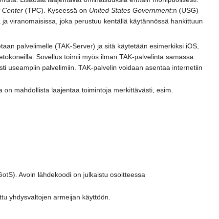
 Center
(TPC). Kyseessä on
United States Government
:n (USG)
ja viranomaisissa, joka perustuu kentällä käytännössä hankittuun
etaan palvelimelle (TAK-Server) ja sitä käytetään esimerkiksi iOS,
tätietokoneilla. Sovellus toimii myös ilman TAK-palvelinta samassa
ti useampiin palvelimiin. TAK-palvelin voidaan asentaa internetiin
lla on mahdollista laajentaa toimintoja merkittävästi, esim.
GotS). Avoin lähdekoodi on julkaistu osoitteessa
ettu yhdysvaltojen armeijan käyttöön.