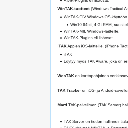
ATAK-Plugins eli lisäosat.
WinTAK-tuotteet
(Windows Tactical Ass
WinTAK-CIV Windows OS-käyttöön
Win10 64bit; 4 Gt RAM, suositel
WinTAK-MIL Windows-laitteille.
WinTAK-Plugins eli lisäosat.
iTAK
Applen iOS-laitteille. (iPhone Tacti
iTAK
Löytyy myös TAK Aware, joka on eril
WebTAK
on karttapohjainen verkkosovel
TAK Tracker
on iOS- ja Andoid-sovellus,
Marti
TAK-palvelimen (TAK Server) hall
TAK Server on tiedon hallinnointialu