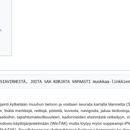
n
la sijainti kytketään muuhun tietoon ja voidaan seurata kartalla tilanne
ken, lisätä merkkejä, reittejä, pisteitä, kuvioita, navigoida, jakaa tiedost
aatioihin, tapahtumateollisuuteen, kadonneiden etsinnästä retkeilyyn, vi
Windows-käyttöjärjestelmään (WinTAK) mutta löytyy myös suppeampi iPho
WebTAK). Sovellukseen on yhdistettävissä livekuvaa kamerasta tai drooni