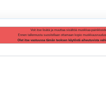
Voit itse lisätä ja muuttaa sisältöä
muokkaa
-painikkeid
Ennen tallennusta suositellaan ottamaan kopio muokkausruudusta 
Olet itse vastuussa tämän teoksen käytöstä aiheutuvista vah