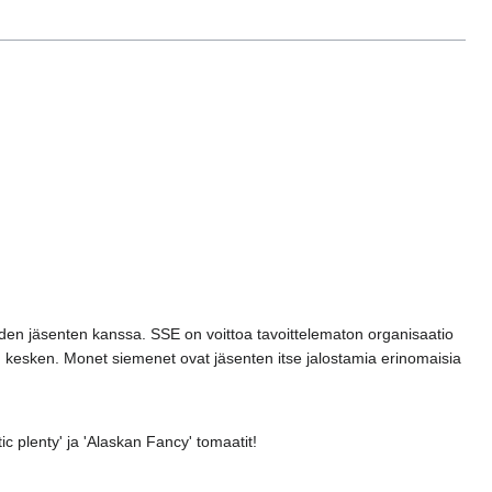
den jäsenten kanssa. SSE on voittoa tavoittelematon organisaatio
n kesken. Monet siemenet ovat jäsenten itse jalostamia erinomaisia
c plenty' ja 'Alaskan Fancy' tomaatit!