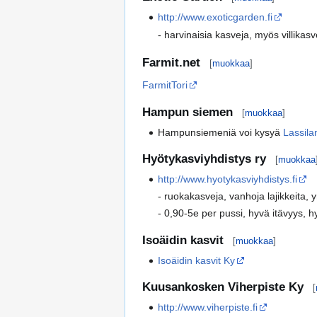
http://www.exoticgarden.fi
- harvinaisia kasveja, myös villikasv
Farmit.net
[
muokkaa
]
FarmitTori
Hampun siemen
[
muokkaa
]
Hampunsiemeniä voi kysyä
Lassilan
Hyötykasviyhdistys ry
[
muokkaa
http://www.hyotykasviyhdistys.fi
- ruokakasveja, vanhoja lajikkeita, yr
- 0,90-5e per pussi, hyvä itävyys, 
Isoäidin kasvit
[
muokkaa
]
Isoäidin kasvit Ky
Kuusankosken Viherpiste Ky
[
http://www.viherpiste.fi