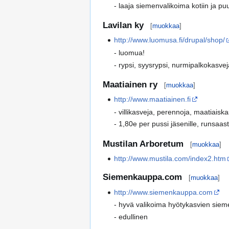
- laaja siemenvalikoima kotiin ja p
Lavilan ky
[
muokkaa
]
http://www.luomusa.fi/drupal/shop/
- luomua!
- rypsi, syysrypsi, nurmipalkokasve
Maatiainen ry
[
muokkaa
]
http://www.maatiainen.fi
- villikasveja, perennoja, maatiaisk
- 1,80e per pussi jäsenille, runsaas
Mustilan Arboretum
[
muokkaa
]
http://www.mustila.com/index2.htm
Siemenkauppa.com
[
muokkaa
]
http://www.siemenkauppa.com
- hyvä valikoima hyötykasvien siem
- edullinen