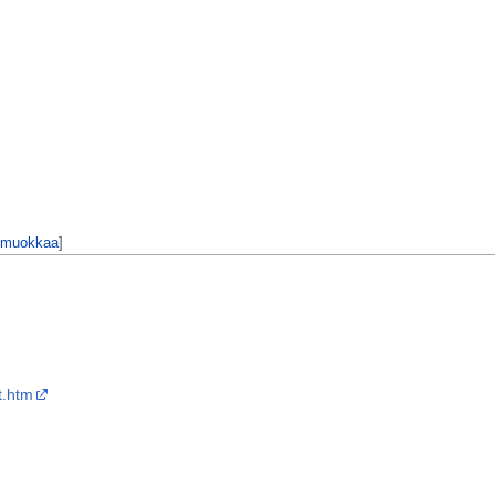
muokkaa
]
t.htm