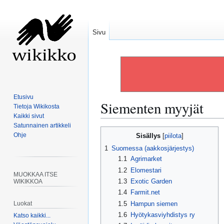
Sivu
Etusivu
Siementen myyjät
Tietoja Wikikosta
Kaikki sivut
Satunnainen artikkeli
Siirry
Siirry
Ohje
Sisällys
navigaatioon
hakuun
1
Suomessa (aakkosjärjestys)
1.1
Agrimarket
1.2
Elomestari
MUOKKAA ITSE
1.3
Exotic Garden
WIKIKKOA
1.4
Farmit.net
1.5
Hampun siemen
Luokat
1.6
Hyötykasviyhdistys ry
Katso kaikki...