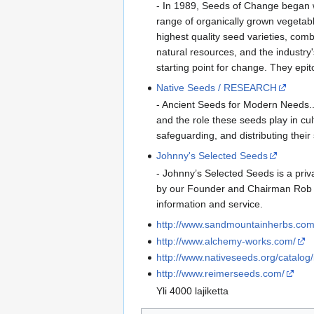
- In 1989, Seeds of Change began wi
range of organically grown vegetab
highest quality seed varieties, combi
natural resources, and the industry
starting point for change. They epi
Native Seeds / RESEARCH
- Ancient Seeds for Modern Needs..
and the role these seeds play in cu
safeguarding, and distributing the
Johnny's Selected Seeds
- Johnny’s Selected Seeds is a pr
by our Founder and Chairman Rob Joh
information and service.
http://www.sandmountainherbs.com
http://www.alchemy-works.com/
http://www.nativeseeds.org/catalo
http://www.reimerseeds.com/
Yli 4000 lajiketta