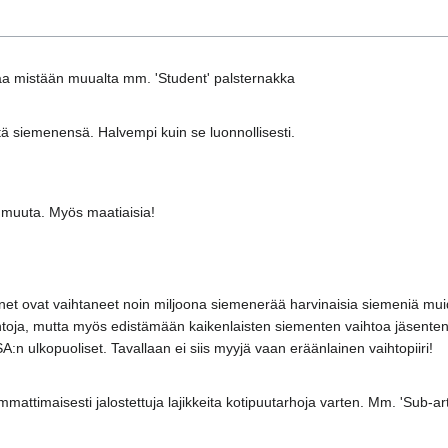
saa mistään muualta mm. 'Student' palsternakka
ä siemenensä. Halvempi kuin se luonnollisesti.
on muuta. Myös maatiaisia!
net ovat vaihtaneet noin miljoona siemenerää harvinaisia siemeniä mui
antoja, mutta myös edistämään kaikenlaisten siementen vaihtoa jäsente
SA:n ulkopuoliset. Tavallaan ei siis myyjä vaan eräänlainen vaihtopiiri!
attimaisesti jalostettuja lajikkeita kotipuutarhoja varten. Mm. 'Sub-arti