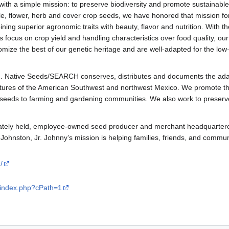
th a simple mission: to preserve biodiversity and promote sustainable,
le, flower, herb and cover crop seeds, we have honored that mission f
ning superior agronomic traits with beauty, flavor and nutrition. With the
's focus on crop yield and handling characteristics over food quality, 
tomize the best of our genetic heritage and are well-adapted for the low
. Native Seeds/SEARCH conserves, distributes and documents the adapted
ltures of the American Southwest and northwest Mexico. We promote the 
ir seeds to farming and gardening communities. We also work to preser
ivately held, employee-owned seed producer and merchant headquarter
nston, Jr. Johnny’s mission is helping families, friends, and communi
/
g/index.php?cPath=1