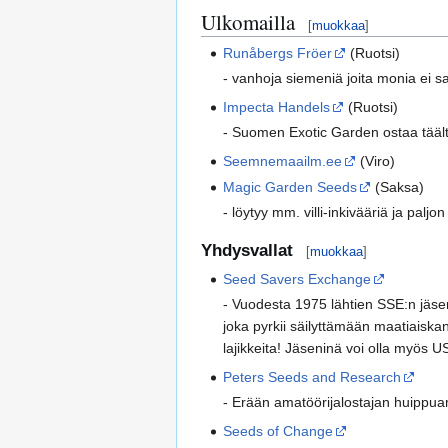
Ulkomailla
[
muokkaa
]
Runåbergs Fröer
(Ruotsi)
- vanhoja siemeniä joita monia ei 
Impecta Handels
(Ruotsi)
- Suomen Exotic Garden ostaa täält
Seemnemaailm.ee
(Viro)
Magic Garden Seeds
(Saksa)
- löytyy mm. villi-inkivääriä ja palj
Yhdysvallat
[
muokkaa
]
Seed Savers Exchange
- Vuodesta 1975 lähtien SSE:n jäse
joka pyrkii säilyttämään maatiaisk
lajikkeita! Jäseninä voi olla myös U
Peters Seeds and Research
- Erään amatöörijalostajan huippuamm
Seeds of Change