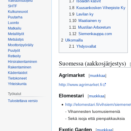
Väestönsuojelu
1.7
Isoäidin kasvit
SHTF
1.8
Kuusankosken Viherpiste Ky
Kulkuneuvot
1.9
Lavilan ky
Puutarha
1.10
Maatiainen ry
Luonto
1.11
Mustilan Arboretum
Matkailu
1.12
Siemenkauppa.com
Metallityöt
Metsästys
2
Ulkomailla
Moottoripyöräily
2.1
Yhdysvallat
Puutyöt
Retkeily
Suomessa (aakkosjärjestys)
Hirsirakentaminen
[
Rakentaminen
Kädentaidot
Agrimarket
[
muokkaa
]
Tietokoneet
Yhteiskunta
http://www.agrimarket.fi
Työkalut
Elomestari
[
muokkaa
]
Tulostettava versio
http://elomestari.fi/vihsiem/siemene
- Vihannesten luomusiemeniä
- Sekä isoja että pienpakkauksia
Exotic Garden
[
muokkaa
]