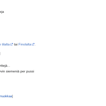
eja
 tilalta
tai
Finolalta
.
]
ttejä...
hyvin siemeniä per pussi
muokkaa
]