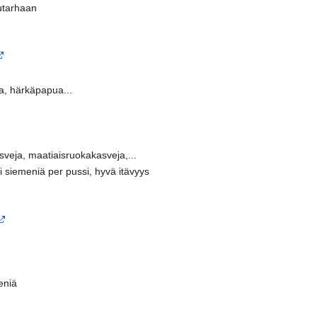
uutarhaan
ja, härkäpapua...
asveja, maatiaisruokakasveja,...
ti siemeniä per pussi, hyvä itävyys
eniä