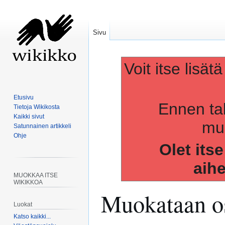
Sivu
Voit itse lisät
Etusivu
Ennen ta
Tietoja Wikikosta
Kaikki sivut
muo
Satunnainen artikkeli
Ohje
Olet its
aih
MUOKKAA ITSE
WIKIKKOA
Muokataan os
Luokat
Katso kaikki...