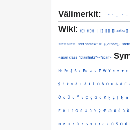
Välimerkit:
–
”
’
…
°
≈
Wiki
:
{{}}
{{{}}}
|
[ ]
[[ ]]
[[Luokka:]]
<ref></ref>
<ref name="" />
{{Viitteet}}
<refe
Sym
<span class="plainlinks"></span>
№
₧
₰
£
៛
₨
₪
৳
₮
₩
¥
♠
♣
♥
♦
ý
Ź
ź
À
à
È
è
Ì
ì
Ò
ò
Ù
ù
Â
â
Ĉ
Õ
õ
Ũ
ũ
Ỹ
ỹ
Ç
ç
Ģ
ģ
Ķ
ķ
Ļ
ļ
Ņ
ņ
Ē
ē
Ī
ī
Ō
ō
Ū
ū
Ȳ
ȳ
Ǣ
ǣ
ǖ
ǘ
ǚ
ǜ
Ṇ
ṇ
Ṛ
ṛ
Ṝ
ṝ
Ṣ
ṣ
Ṭ
ṭ
Ł
ł
Ő
ő
Ű
ű