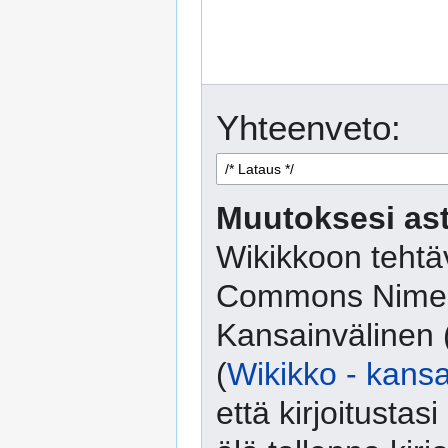
Yhteenveto:
Muutoksesi ast
Wikikkoon tehtäv
Commons Nimeä
Kansainvälinen 
(
Wikikko - kansa
että kirjoitusta