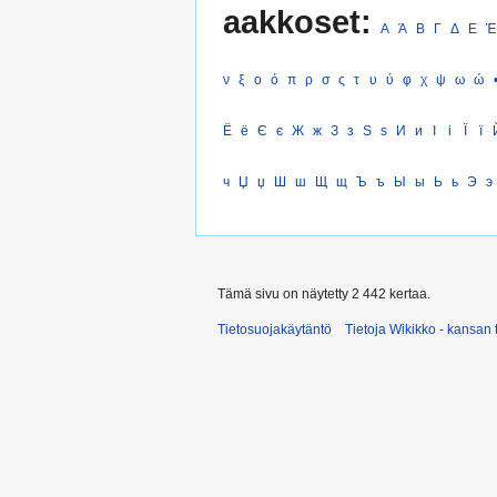
aakkoset:
Α
Ά
Β
Γ
Δ
Ε
Έ
ν
ξ
ο
ό
π
ρ
σ
ς
τ
υ
ύ
φ
χ
ψ
ω
ώ
Ё
ё
Є
є
Ж
ж
З
з
Ѕ
ѕ
И
и
І
і
Ї
ї
ч
Џ
џ
Ш
ш
Щ
щ
Ъ
ъ
Ы
ы
Ь
ь
Э
э
Tämä sivu on näytetty 2 442 kertaa.
Tietosuojakäytäntö
Tietoja Wikikko - kansan 