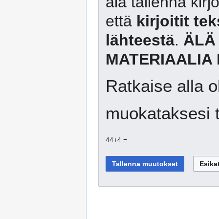
älä tallenna kirj
että
kirjoitit te
lähteestä
.
ÄLÄ
MATERIAALIA 
Ratkaise alla o
muokataksesi t
44+4 =