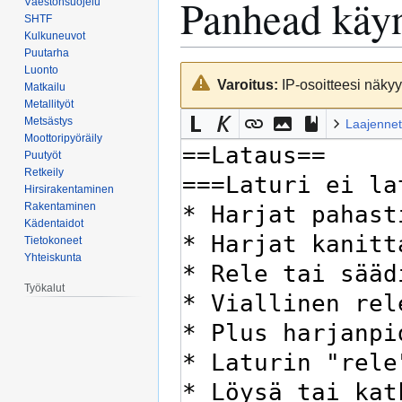
Panhead käyn
Väestönsuojelu
SHTF
Kulkuneuvot
Puutarha
Luonto
Siirry
Siirry
Varoitus:
IP-osoitteesi näkyy 
Matkailu
navigaatioon
hakuun
Metallityöt
Metsästys
Laajennet
Moottoripyöräily
Puutyöt
Retkeily
Hirsirakentaminen
Rakentaminen
Kädentaidot
Tietokoneet
Yhteiskunta
Työkalut