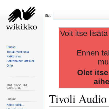
Sivu
Voit itse lisät
Etusivu
Ennen ta
Tietoja Wikikosta
Kaikki sivut
muo
Satunnainen artikkeli
Ohje
Olet its
aih
MUOKKAA ITSE
WIKIKKOA
Tivoli Audio
Luokat
Katso kaikki...