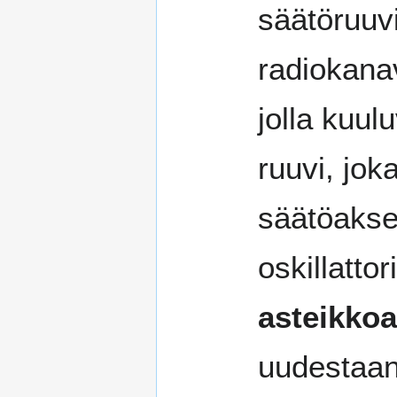
säätöruuvi
radiokana
jolla kuul
ruuvi, jok
säätöakse
oskillatto
asteikkoa
uudestaan