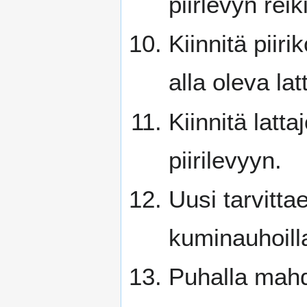
piirlevyn reiki
Kiinnitä piiri
alla oleva lat
Kiinnitä latta
piirilevyyn.
Uusi tarvitt
kuminauhoilla 
Puhalla mahdo