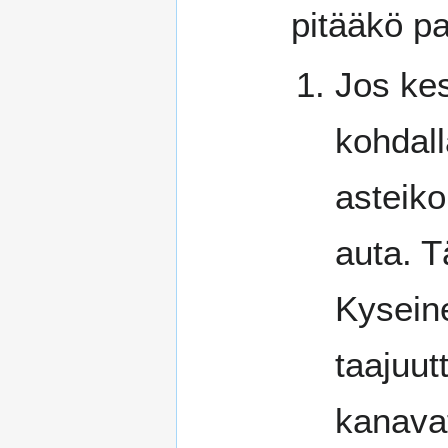
pitääkö p
Jos kes
kohdall
asteiko
auta. T
Kysein
taajuut
kanava