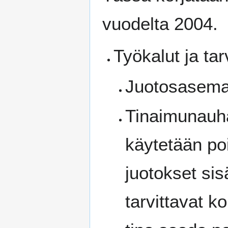
vuodelta 2004.
Työkalut ja tar
Juotosasema,
Tinaimunauha 
käytetään poi
juotokset sis
tarvittavat k