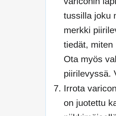
variconin lä
tussilla joku
merkki piiri
tiedät, miten
Ota myös val
piirilevyssä.
Irrota varicon
on juotettu ka