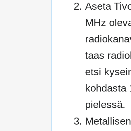
Aseta Tivo
MHz oleva
radiokanav
taas radio
etsi kysei
kohdasta 
pielessä.
Metallisen