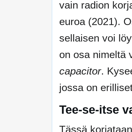
vain radion korj
euroa (2021). O
sellaisen voi l
on osa nimeltä 
capacitor
. Kyse
jossa on erillise
Tee-se-itse v
Tässä korjataan