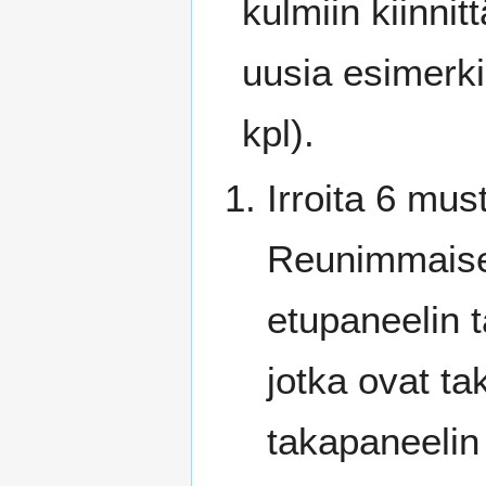
kulmiin kiinni
uusia esimerkik
kpl).
Irroita 6 mus
Reunimmaiset
etupaneelin 
jotka ovat ta
takapaneelin