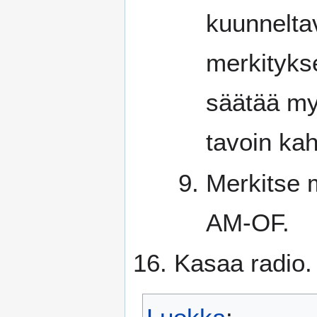
kuunneltav
merkitykse
säätää my
tavoin ka
Merkitse 
AM-OF.
Kasaa radio.