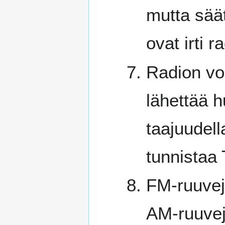
mutta säät
ovat irti r
Radion voi
lähettää 
taajuudel
tunnistaa 
FM-ruuveja
AM-ruuvej