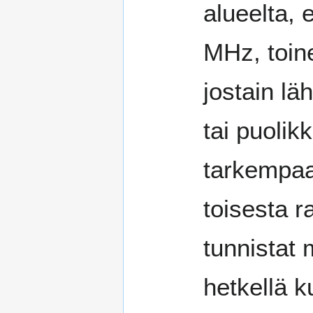
alueelta,
MHz, toin
jostain l
tai puolikk
tarkempaa
toisesta r
tunnistat 
hetkellä k