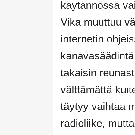
käytännössä vai
Vika muuttuu v
internetin ohje
kanavasäädintä 
takaisin reunas
välttämättä kuit
täytyy vaihtaa 
radioliike, mut