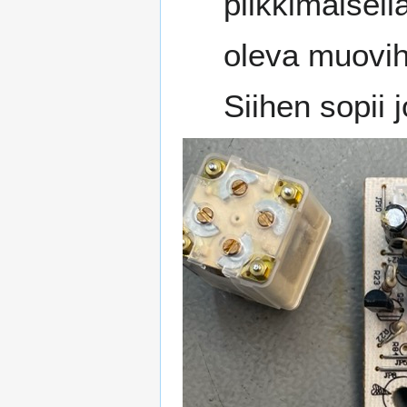
piikkimäisellä
oleva muoviho
Siihen sopii 