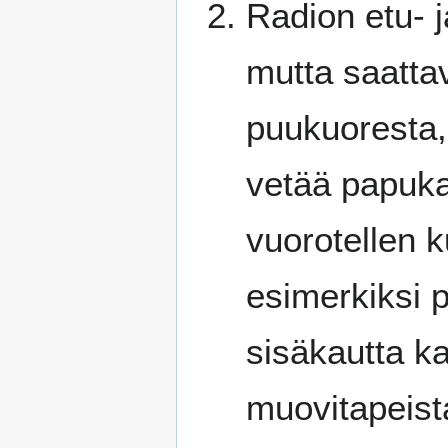
Radion etu- j
mutta saattav
puukuoresta,
vetää papukai
vuorotellen k
esimerkiksi p
sisäkautta ka
muovitapeist