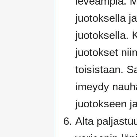
leveämpiä. M
juotoksella j
juotoksella. 
juotokset niin
toisistaan. Sa
imeydy nauha
juotokseen ja
Alta paljastu