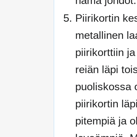
nämä johdot.
Piirikortin k
metallinen la
piirikorttiin 
reiän läpi t
puoliskossa o
piirikortin lä
pitempiä ja 