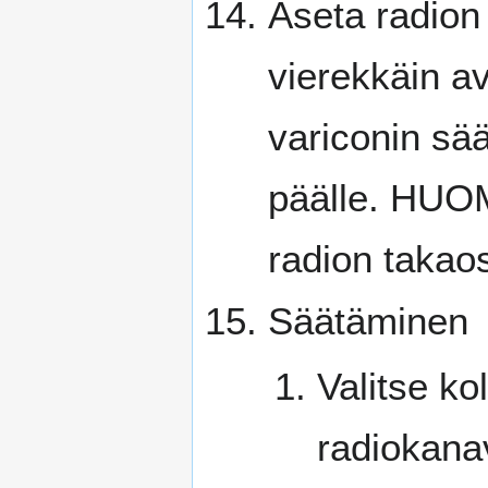
Aseta radion 
vierekkäin av
variconin sää
päälle. HUOM
radion takao
Säätäminen
Valitse k
radiokana