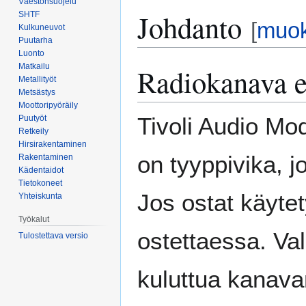
Väestönsuojelu
Johdanto
Siirry
Siirry
SHTF
[
muo
Kulkuneuvot
navigaatioon
hakuun
Puutarha
Luonto
Matkailu
Radiokanava ei
Metallityöt
Metsästys
Moottoripyöräily
Tivoli Audio Mo
Puutyöt
Retkeily
Hirsirakentaminen
on tyyppivika, j
Rakentaminen
Kädentaidot
Tietokoneet
Jos ostat käytet
Yhteiskunta
Työkalut
ostettaessa. Val
Tulostettava versio
kuluttua kanava