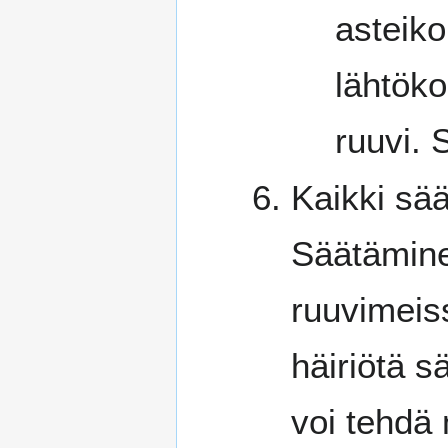
asteiko
lähtöko
ruuvi. 
Kaikki sää
Säätäminen
ruuvimeiss
häiriötä s
voi tehdä 