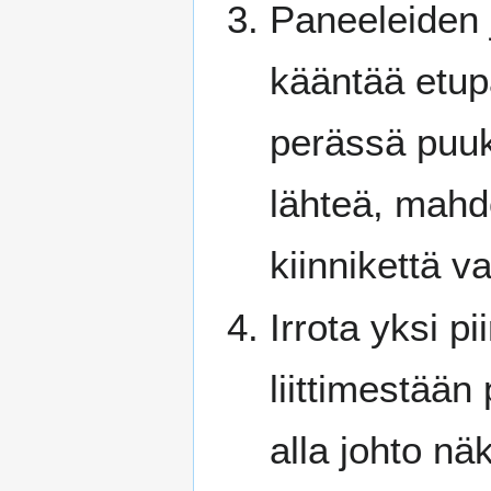
Paneeleiden j
kääntää etupa
perässä puuko
lähteä, mahdo
kiinnikettä v
Irrota yksi pi
liittimestään
alla johto nä