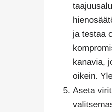
taajuusalu
hienosäät
ja testaa 
kompromis
kanavia, j
oikein. Yl
Aseta vir
valitsema