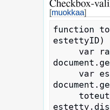
Checkbox-vali
[
muokkaa
]
function to
estettyID) 
     var radiopainike = 
document.ge
     var estetty = 
document.ge
     toteuta = radiopainike.checked ? 
estetty.dis