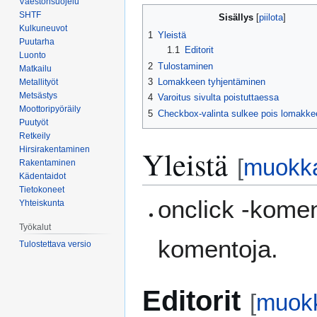
Väestönsuojelu
Siirry
Siirry
SHTF
Sisällys
navigaatioon
hakuun
Kulkuneuvot
1
Yleistä
Puutarha
1.1
Editorit
Luonto
2
Tulostaminen
Matkailu
3
Lomakkeen tyhjentäminen
Metallityöt
Metsästys
4
Varoitus sivulta poistuttaessa
Moottoripyöräily
5
Checkbox-valinta sulkee pois lomakke
Puutyöt
Retkeily
Yleistä
Hirsirakentaminen
[
muokk
Rakentaminen
Kädentaidot
Tietokoneet
onclick -komen
Yhteiskunta
Työkalut
komentoja.
Tulostettava versio
Editorit
[
muok