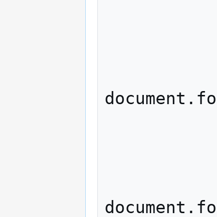
            case 'textarea
            case 'password
            //case "hidden
document.fo
               
            case 'radio
            case 'checkbox
document.fo