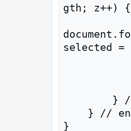
gth; z++) {

document.fo
selected = 
            
               
            } // end swit
        } // end for y

    } // end for x
