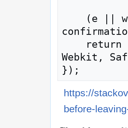
    (e || window.event).returnValue = 
confirmatio
    return confirmationMessage; //Gecko + 
Webkit, Saf
https://stack
before-leavin