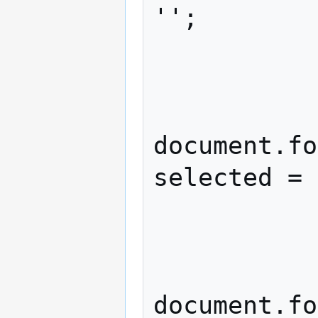
'';

               
            case 'select-one
document.fo
selected = 
               
            case 'select-multiple
                for (z
document.fo