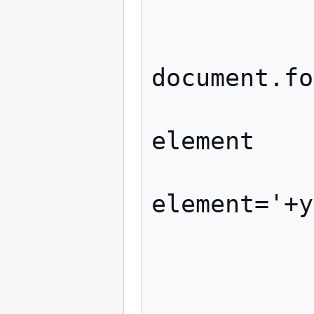
            // define element ty
            type 
document.fo
            // alert before erasing f
element

            //alert('form='+x
element='+y
            // switch on element t
            switch (type)
            case 'text'