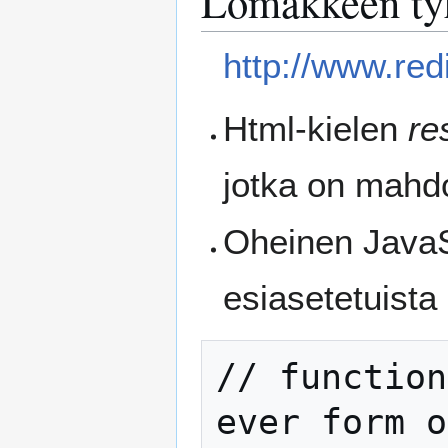
Lomakkeen ty
http://www.red
Html-kielen
re
jotka on mahdol
Oheinen JavaS
esiasetetuista 
// function
ever form o