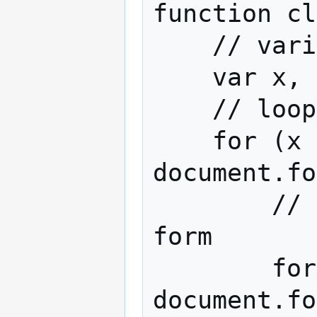
function cl
    // variable declaration

    var x, y, z, type = null;

    // loop through forms on HTML page

    for (x = 0; x < 
document.fo
        // loop through each element on 
form

        for (y = 0; y < 
document.fo