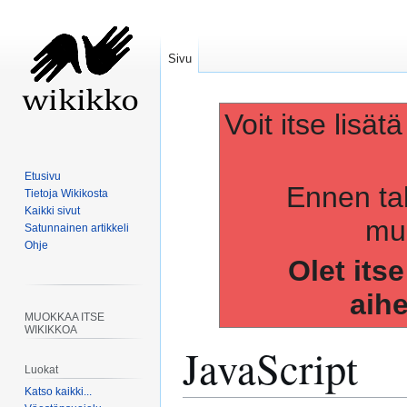
Sivu
Voit itse lisät
Etusivu
Ennen ta
Tietoja Wikikosta
Kaikki sivut
muo
Satunnainen artikkeli
Ohje
Olet its
aih
MUOKKAA ITSE
WIKIKKOA
JavaScript
Luokat
Katso kaikki...