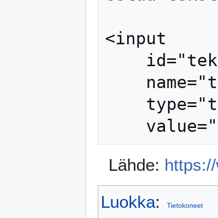
<input

    id="teksti1"

    name="teksti1"

    type="text"

Lähde:
https:
Luokka
:
Tietokoneet