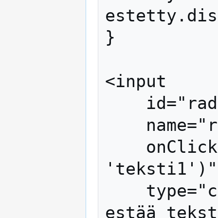
estetty.dis
}

<input

    id="radiopainike1"

    name="radiopainike1"

    onClick="toggle('radiopainike1', 
'teksti1')"

    type="checkbox" value="1" /> Valinta 
estää tekst