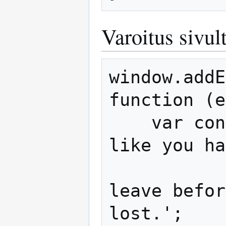
Varoitus sivul
window.addE
function (e
    var confirmationMessage = 'It looks 
like you ha
              
leave befor
lost.';
