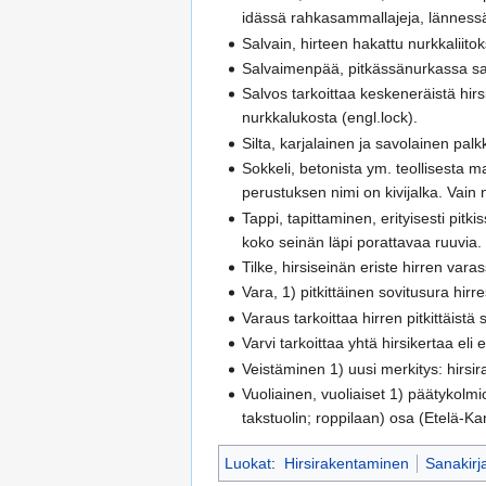
idässä rahkasammallajeja, lännes
Salvain, hirteen hakattu nurkkaliito
Salvaimenpää, pitkässänurkassa sal
Salvos tarkoittaa keskeneräistä hir
nurkkalukosta (engl.lock).
Silta, karjalainen ja savolainen palkk
Sokkeli, betonista ym. teollisesta m
perustuksen nimi on kivijalka. Vain 
Tappi, tapittaminen, erityisesti pi
koko seinän läpi porattavaa ruuvia. 
Tilke, hirsiseinän eriste hirren var
Vara, 1) pitkittäinen sovitusura hir
Varaus tarkoittaa hirren pitkittäistä
Varvi tarkoittaa yhtä hirsikertaa eli 
Veistäminen 1) uusi merkitys: hirsi
Vuoliainen, vuoliaiset 1) päätykolmi
takstuolin; roppilaan) osa (Etelä-Ka
Luokat
:
Hirsirakentaminen
Sanakirj