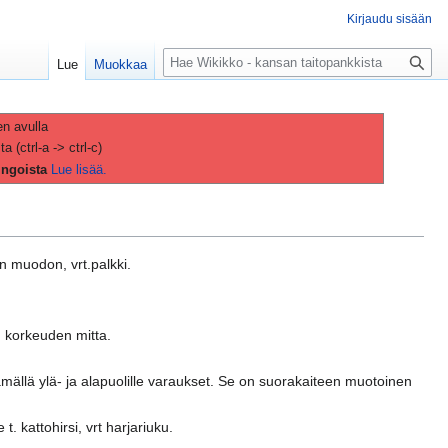
Kirjaudu sisään
H
Lue
Muokkaa
a
k
u
en avulla
(ctrl-a -> ctrl-c)
ingoista
Lue lisää.
en muodon, vrt.palkki.
n korkeuden mitta.
ämällä ylä- ja alapuolille varaukset. Se on suorakaiteen muotoinen
. kattohirsi, vrt harjariuku.