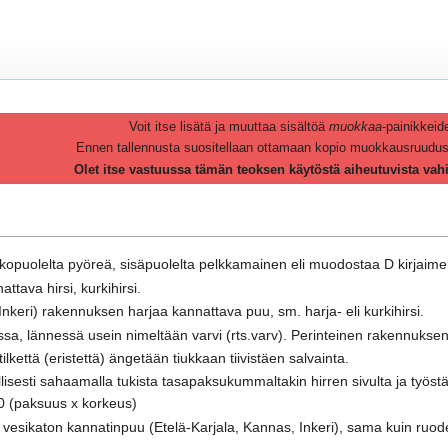
Voit itse lisätä ja muuttaa sisältöä
muokkaa
-painikkeid
Ennen tallennusta suositellaan ottamaan kopio muokkausruudusta 
Olet itse vastuussa tämän teoksen käytöstä aiheutuvista vah
 ulkopuolelta pyöreä, sisäpuolelta pelkkamainen eli muodostaa D kirjaim
ttava hirsi, kurkihirsi.
Inkeri) rakennuksen harjaa kannattava puu, sm. harja- eli kurkihirsi.
kossa, lännessä usein nimeltään varvi (rts.varv). Perinteinen rakennukse
kettä (eristettä) ängetään tiukkaan tiivistäen salvainta.
lisesti sahaamalla tukista tasapaksukummaltakin hirren sivulta ja työst
0 (paksuus x korkeus)
vesikaton kannatinpuu (Etelä-Karjala, Kannas, Inkeri), sama kuin ruode t