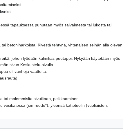
altamiseksi.
kseksi.
mäisessä tapauksessa puhutaan myös salvaimesta tai lukosta tai
a tai betoniharkoista. Kivestä tehtynä, yhtenäisen seinän alla olevan
aan reikä, johon lyödään kulmikas puutappi. Nykyään käytetään myös
tämän sivun Keskustelu-sivulla.
ppua eli vanhoja vaatteita.
rausrauta).
ta tai molemmislta sivuiltaan, pelkkaaminen.
uu vesikatossa (sm.ruode"), yleensä kattotuolin (vuoliaisten;