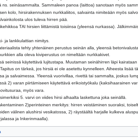
sä ns. seinäsammalta. Sammaleen panoa (laittoa) sanotaan myös samm
ksen kolo, hirsirakennuksen nurkkaliitos, salvainta nimiteään myös salvo
vainkolosta ulos tuleva hirren pää.
sikehikkoa TAI hirsien liittämistä toisiinsa (yleensä nurkassa). Jälkim
i- ja lankkulattian nimitys.
ateriaalista tehty yhtenäinen perustus seinän alla, yleensä betonivalust
nurkkien alla oleva kiviperustus on nimeltään nurkkakivet.
tkissä seinissä käytettävä lujitustapa. Muutaman seinähirren läpi kairat
Tapitus on tärkeä, jos hirsiä ei ole asetettu kynnelleen. Aiheesta lisää 
assa ja salvaimessa. Yleensä vuorivillaa, rivettä tai sammalta, joskus lum
ressä 2) varan piirtämiseen käytettävä erikoistyökalu (kaksihaarainen va
 sovitusuraa, myös vara.
esimerkiksi 5. varvi on viides hirsi alhaalta laskettuna joka seinällä.
rakentaminen 2)perinteinen merkitys: hirren veistäminen suoraksi, toisel
oiden välinen alushirsi vesikatossa, 2) räystäältä harjalle kulkeva alusp
rjalassa ja Inkerinmaalla).
a