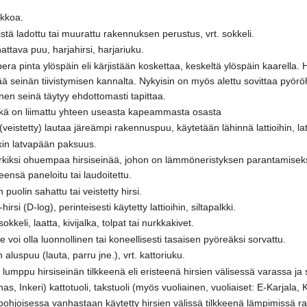
ikkoa.
vistä ladottu tai muurattu rakennuksen perustus, vrt. sokkeli.
ttava puu, harjahirsi, harjariuku.
upera pinta ylöspäin eli kärjistään koskettaa, keskeltä ylöspäin kaarella.
 seinän tiivistymisen kannalta. Nykyisin on myös alettu sovittaa pyöröh
ainen seinä täytyy ehdottomasti tapittaa.
 mikä on liimattu yhteen useasta kapeammasta osasta
eistetty) lautaa järeämpi rakennuspuu, käytetään lähinnä lattioihin, latti
ukin latvapään paksuus.
rkiksi ohuempaa hirsiseinää, johon on lämmöneristyksen parantamiseksi 
yleensä paneloitu tai laudoitettu.
uolin sahattu tai veistetty hirsi.
si (D-log), perinteisesti käytetty lattioihin, siltapalkki.
keli, laatta, kivijalka, tolpat tai nurkkakivet.
voi olla luonnollinen tai koneellisesti tasaisen pyöreäksi sorvattu.
aluspuu (lauta, parru jne.), vrt. kattoriuku.
 lumppu hirsiseinän tilkkeenä eli eristeenä hirsien välisessä varassa ja
as, Inkeri) kattotuoli, takstuoli (myös vuoliainen, vuoliaiset: E-Karjala, 
joisessa vanhastaan käytetty hirsien välissä tilkkeenä lämpimissä rak