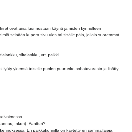
 Hirret ovat aina luonnostaan käyriä ja niiden kynnelleen
irsiä seinään kupera sivu ulos tai sisälle päin, jolloin suoremmat
alankku, siltalankku, vrt. palkki.
lyöty yleensä toiselle puolen puurunko sahatavarasta ja lisätty
 salvaimessa.
Kannas, Inkeri). Pantturi?
ennuksessa. Eri paikkakunnilla on käytetty eri sammallajeja,