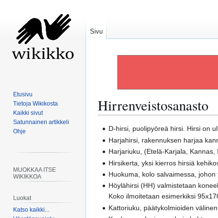
Sivu
Etusivu
Hirrenveistosanasto
Tietoja Wikikosta
Kaikki sivut
Satunnainen artikkeli
Siirry
Siirry
D-hirsi, puolipyöreä hirsi. Hirsi on
Ohje
navigaatioon
hakuun
Harjahirsi, rakennuksen harjaa kanna
Harjariuku, (Etelä-Karjala, Kannas, 
Hirsikerta, yksi kierros hirsiä kehi
MUOKKAA ITSE
Huokuma, kolo salvaimessa, johon til
WIKIKKOA
Höylähirsi (HH) valmistetaan koneel
Koko ilmoitetaan esimerkiksi 95x17
Luokat
Kattoriuku, päätykolmioiden välinen 
Katso kaikki...