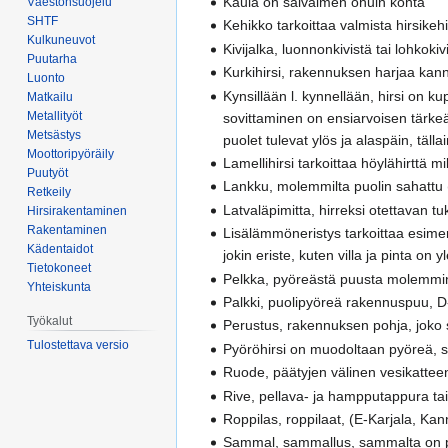
Kaula on salvaimen ohuin kohta
Väestönsuojelu
SHTF
Kehikko tarkoittaa valmista hirsikeh
Kulkuneuvot
Kivijalka, luonnonkivistä tai lohkoki
Puutarha
Kurkihirsi, rakennuksen harjaa kanna
Luonto
Kynsillään l. kynnellään, hirsi on k
Matkailu
Metallityöt
sovittaminen on ensiarvoisen tärkeää
Metsästys
puolet tulevat ylös ja alaspäin, täll
Moottoripyöräily
Lamellihirsi tarkoittaa höylähirttä
Puutyöt
Lankku, molemmilta puolin sahattu (v
Retkeily
Latvaläpimitta, hirreksi otettavan t
Hirsirakentaminen
Rakentaminen
Lisälämmöneristys tarkoittaa esime
Kädentaidot
jokin eriste, kuten villa ja pinta on 
Tietokoneet
Pelkka, pyöreästä puusta molemmin p
Yhteiskunta
Palkki, puolipyöreä rakennuspuu, D-hir
Työkalut
Perustus, rakennuksen pohja, joko sok
Tulostettava versio
Pyöröhirsi on muodoltaan pyöreä, se 
Ruode, päätyjen välinen vesikatteen 
Rive, pellava- ja hampputappura tai
Roppilas, roppilaat, (E-Karjala, Kann
Sammal, sammallus, sammalta on poh