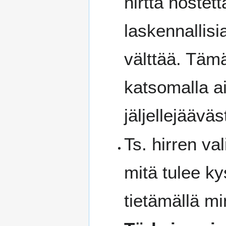
hirttä noste
laskennallisi
välttää. Täm
katsomalla ai
jäljellejääväs
Ts. hirren va
mitä tulee ky
tietämällä min