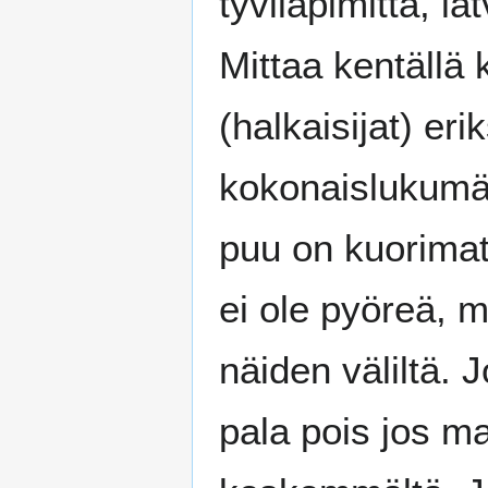
tyviläpimitta, l
Mittaa kentällä 
(halkaisijat) er
kokonaislukumää
puu on kuorimat
ei ole pyöreä, m
näiden väliltä. 
pala pois jos ma