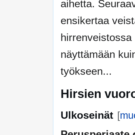
aihetta. Seuraa
ensikertaa veist
hirrenveistossa
näyttämään kuin
työkseen...
Hirsien vuoro
Ulkoseinät
[
mu
Perusperiaate o