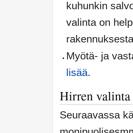
kuhunkin salvo
valinta on hel
rakennuksesta
Myötä- ja vas
lisää
.
Hirren valint
Seuraavassa käs
monipuolisesmm