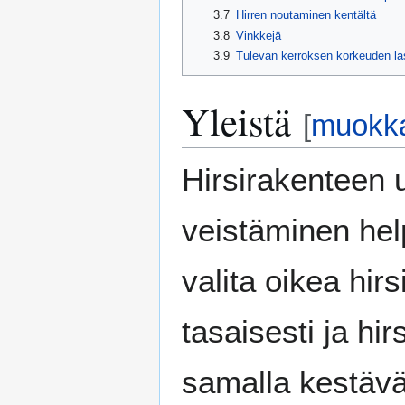
3.7
Hirren noutaminen kentältä
3.8
Vinkkejä
3.9
Tulevan kerroksen korkeuden l
Yleistä
[
muokk
Hirsirakenteen 
veistäminen hel
valita oikea hir
tasaisesti ja hi
samalla kestävä