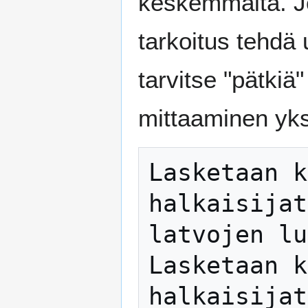
keskemmältä. Jos
tarkoitus tehdä
tarvitse "pätki
mittaaminen yks
Lasketaan k
halkaisijat
latvojen lu
Lasketaan k
halkaisijat