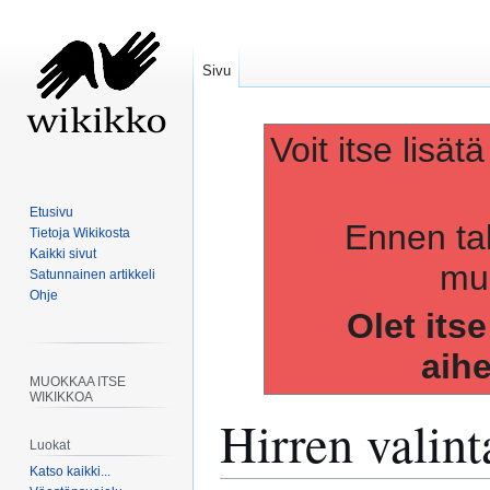
Sivu
Voit itse lisät
Etusivu
Ennen ta
Tietoja Wikikosta
Kaikki sivut
muo
Satunnainen artikkeli
Ohje
Olet its
aih
MUOKKAA ITSE
WIKIKKOA
Hirren valint
Luokat
Katso kaikki...