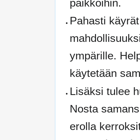
paikkoihin.
Pahasti käyrät
mahdollisuuks
ympärille. Hel
käytetään sam
Lisäksi tulee 
Nosta samansu
erolla kerroksi