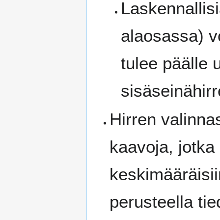
Laskennallisi
alaosassa) v
tulee päälle 
sisäseinähirr
Hirren valinna
kaavoja, jotka 
keskimääräisii
perusteella ti