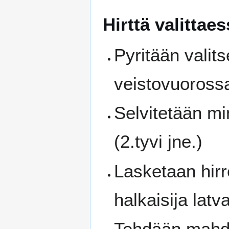
Hirttä valittae
Pyritään valit
veistovuorossa
Selvitetään mi
(2.tyvi jne.)
Lasketaan hirr
halkaisija lat
Tehdään mahdol