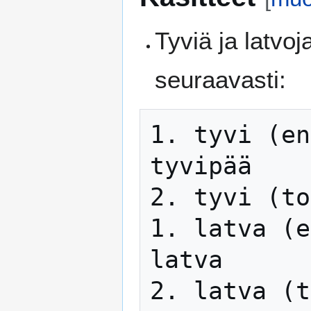
Tyviä ja latvo
seuraavasti:
1. tyvi (en
tyvipää

2. tyvi (to
1. latva (e
latva
