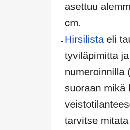
asettuu alemma
cm.
Hirsilista
eli ta
tyviläpimitta j
numeroinnilla 
suoraan mikä h
veistotilantees
tarvitse mitata