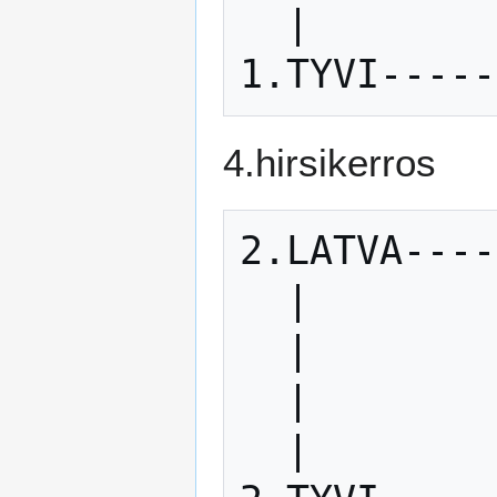
  |            |

4.hirsikerros
2.LATVA----
  |            |

  |            |

  |            |

  |            |
