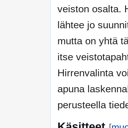
veiston osalta. 
lähtee jo suunni
mutta on yhtä t
itse veistotapa
Hirrenvalinta vo
apuna laskennall
perusteella tied
Käsitteet
[
muo