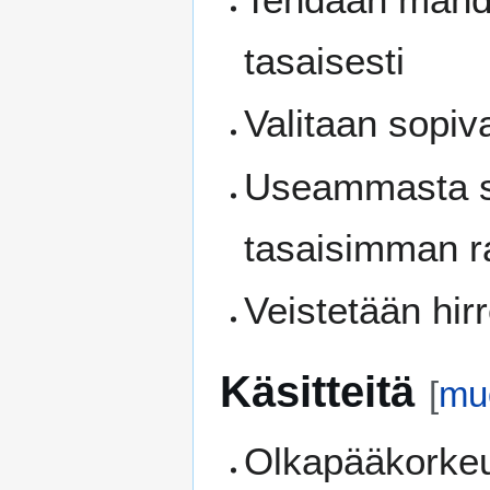
tasaisesti
Valitaan sopiv
Useammasta sa
tasaisimman ra
Veistetään hirr
Käsitteitä
[
mu
Olkapääkorkeus