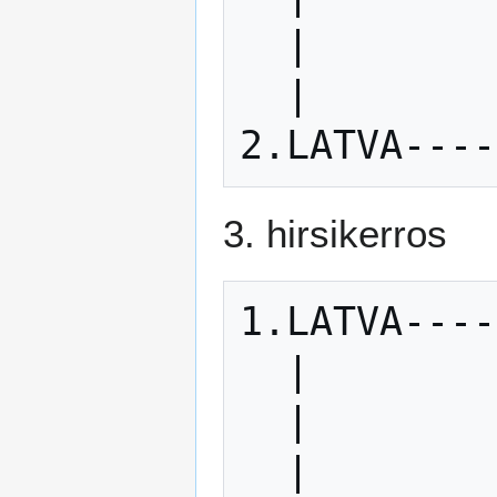
  |            |

  |            |

3. hirsikerros
1.LATVA----
  |            |

  |            |

  |            |
