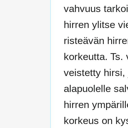
vahvuus tarko
hirren ylitse v
risteävän hirr
korkeutta. Ts. 
veistetty hirsi
alapuolelle sa
hirren ympärill
korkeus on ky