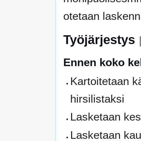
otetaan laskenna
Työjärjestys
Ennen koko keh
Kartoitetaan k
hirsilistaksi
Lasketaan kesk
Lasketaan kau