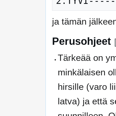
ja tämän jälkee
Perusohjeet
Tärkeää on ym
minkälaisen ol
hirsille (varo l
latva) ja että 
suunnilleen. O