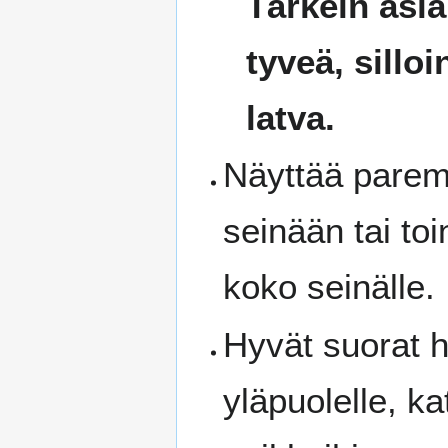
Tärkein asia
tyveä, sillo
latva.
Näyttää parem
seinään tai toi
koko seinälle.
Hyvät suorat h
yläpuolelle, ka