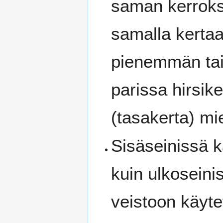
saman kerrokse
samalla kertaa
pienemmän tai
parissa hirsik
(tasakerta) mi
Sisäseinissä k
kuin ulkosein
veistoon käyte