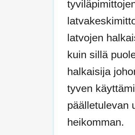
tyviläpimittoje
latvakeskimitt
latvojen halka
kuin sillä puo
halkaisija joh
tyven käyttäm
päälletulevan 
heikomman.