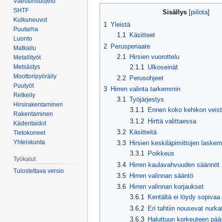
Väestönsuojelu
Siirry
Siirry
SHTF
Sisällys
navigaatioon
hakuun
Kulkuneuvot
1
Yleistä
Puutarha
1.1
Käsitteet
Luonto
2
Perusperiaate
Matkailu
2.1
Hirsien vuorottelu
Metallityöt
2.1.1
Ulkoseinät
Metsästys
Moottoripyöräily
2.2
Perusohjeet
Puutyöt
3
Hirren valinta tarkemmin
Retkeily
3.1
Työjärjestys
Hirsirakentaminen
3.1.1
Ennen koko kehikon veist
Rakentaminen
3.1.2
Hirttä valittaessa
Kädentaidot
3.2
Käsitteitä
Tietokoneet
Yhteiskunta
3.3
Hirsien keskiläpimittojen laskemi
3.3.1
Poikkeus
Työkalut
3.4
Hirren kaulavahvuuden säännöt
Tulostettava versio
3.5
Hirren valinnan sääntö
3.6
Hirren valinnan korjaukset
3.6.1
Kentältä ei löydy sopivaa 
3.6.2
Eri tahtiin nousevat nurka
3.6.3
Haluttuun korkeuteen pä