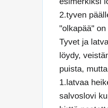
esimerkiksi 
2.tyven pääll
"olkapää" on 
Tyvet ja latv
löydy, veistä
puista, mutta 
1.latvaa hei
salvoslovi ku