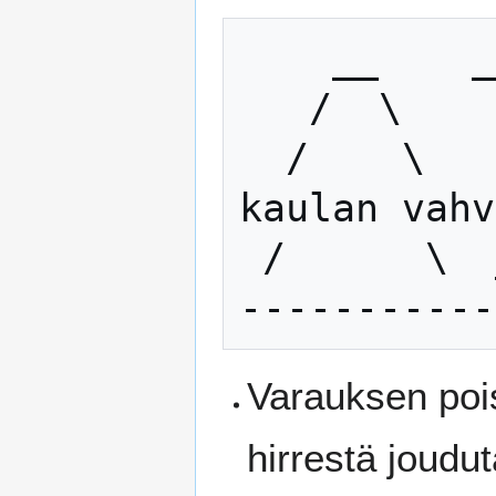
    __    ___________

   /  \      

  /    \      olkapääkorkeus eli hirren 
kaulan vahv
 /      \  __________

Varauksen pois
hirrestä joudu