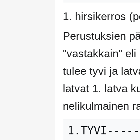
1. hirsikerros (
Perustuksien pää
"vastakkain" eli
tulee tyvi ja la
latvat 1. latva
nelikulmainen r
1.TYVI-----