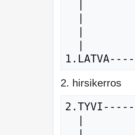
  |            |

  |            |

  |            |

  |            |

2. hirsikerros
2.TYVI-----
  |            |

  |            |
