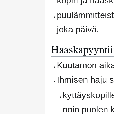
kopin ja haaska
puulämmitteist
joka päivä.
Haaskapyyntiin
Kuutamon aika
Ihmisen haju s
kyttäyskopil
noin puolen k