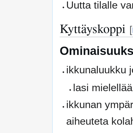
Uutta tilalle 
Kyttäyskoppi
[
Ominaisuuks
ikkunaluukku 
lasi mielell
ikkunan ympäry
aiheuteta kola