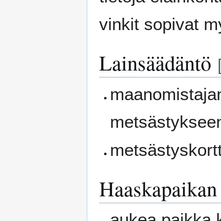
vinkit sopivat m
Lainsäädäntö
maanomistajan
metsästyksee
metsästyskortt
Haaskapaikan
aukea paikka k