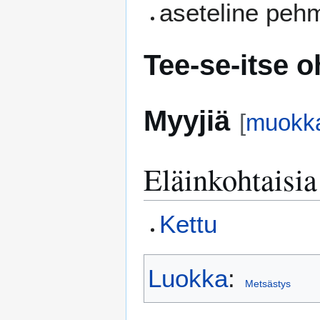
aseteline pehm
Tee-se-itse o
Myyjiä
[
muokk
Eläinkohtaisia
Kettu
Luokka
:
Metsästys