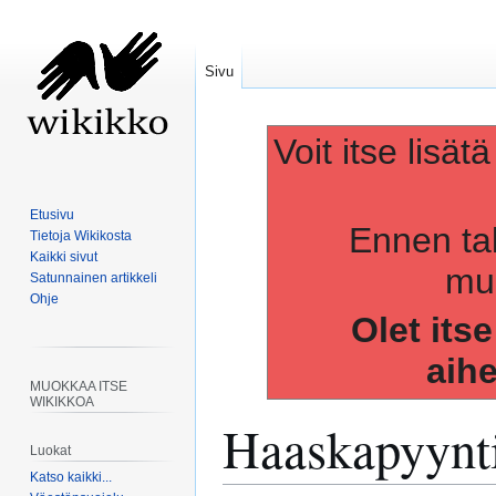
Sivu
Voit itse lisät
Etusivu
Ennen ta
Tietoja Wikikosta
Kaikki sivut
muo
Satunnainen artikkeli
Ohje
Olet its
aih
MUOKKAA ITSE
WIKIKKOA
Haaskapyynt
Luokat
Katso kaikki...