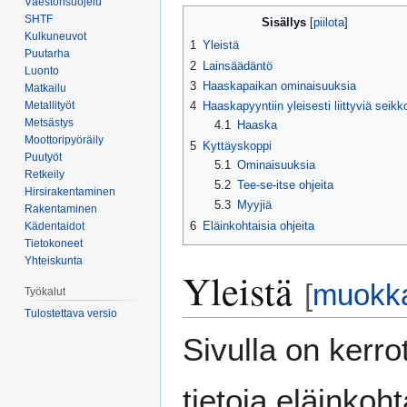
Väestönsuojelu
Siirry
Siirry
SHTF
Sisällys
navigaatioon
hakuun
Kulkuneuvot
1
Yleistä
Puutarha
2
Lainsäädäntö
Luonto
3
Haaskapaikan ominaisuuksia
Matkailu
Metallityöt
4
Haaskapyyntiin yleisesti liittyviä seikk
Metsästys
4.1
Haaska
Moottoripyöräily
5
Kyttäyskoppi
Puutyöt
5.1
Ominaisuuksia
Retkeily
5.2
Tee-se-itse ohjeita
Hirsirakentaminen
5.3
Myyjiä
Rakentaminen
6
Eläinkohtaisia ohjeita
Kädentaidot
Tietokoneet
Yhteiskunta
Yleistä
[
muokk
Työkalut
Tulostettava versio
Sivulla on kerr
tietoja eläinkoht