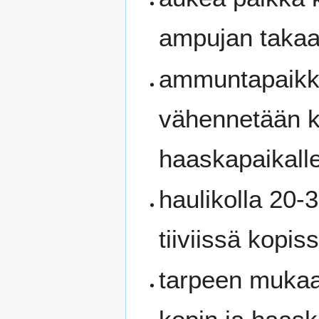
ampujan takaa 
ammuntapaikka
vähennetään ky
haaskapaikall
haulikolla 20-3
tiiviissä kopi
tarpeen mukaa