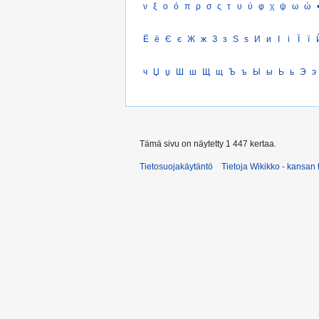
ν
ξ
ο
ό
π
ρ
σ
ς
τ
υ
ύ
φ
χ
ψ
ω
ώ
Ё
ё
Є
є
Ж
ж
З
з
Ѕ
ѕ
И
и
І
і
Ї
ї
ч
Џ
џ
Ш
ш
Щ
щ
Ъ
ъ
Ы
ы
Ь
ь
Э
э
Tämä sivu on näytetty 1 447 kertaa.
Tietosuojakäytäntö
Tietoja Wikikko - kansan 