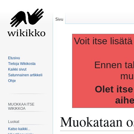
Sivu
Voit itse lisät
Etusivu
Ennen ta
Tietoja Wikikosta
Kaikki sivut
muo
Satunnainen artikkeli
Ohje
Olet its
aih
MUOKKAA ITSE
WIKIKKOA
Muokataan os
Luokat
Katso kaikki...