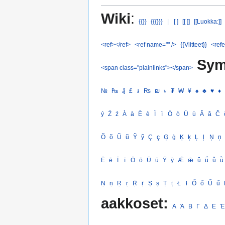
Wiki
:
{{}}
{{{}}}
|
[ ]
[[ ]]
[[Luokka:]]
<ref></ref>
<ref name="" />
{{Viitteet}}
<refe
Sym
<span class="plainlinks"></span>
№
₧
₰
£
៛
₨
₪
৳
₮
₩
¥
♠
♣
♥
♦
ý
Ź
ź
À
à
È
è
Ì
ì
Ò
ò
Ù
ù
Â
â
Ĉ
Õ
õ
Ũ
ũ
Ỹ
ỹ
Ç
ç
Ģ
ģ
Ķ
ķ
Ļ
ļ
Ņ
ņ
Ē
ē
Ī
ī
Ō
ō
Ū
ū
Ȳ
ȳ
Ǣ
ǣ
ǖ
ǘ
ǚ
ǜ
Ṇ
ṇ
Ṛ
ṛ
Ṝ
ṝ
Ṣ
ṣ
Ṭ
ṭ
Ł
ł
Ő
ő
Ű
ű
aakkoset:
Α
Ά
Β
Γ
Δ
Ε
Έ