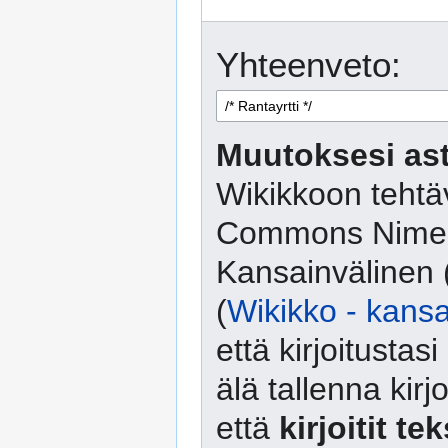
Yhteenveto:
Muutoksesi ast
Wikikkoon tehtäv
Commons Nimeä
Kansainvälinen 
(
Wikikko - kansa
että kirjoitusta
älä tallenna kirj
että
kirjoitit te