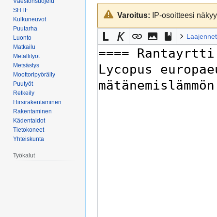
Väestönsuojelu
Siirry
Siirry
SHTF
Varoitus:
IP-osoitteesi näkyy 
navigaatioon
hakuun
Kulkuneuvot
Puutarha
Laajennet
Luonto
Matkailu
Metallityöt
Metsästys
Moottoripyöräily
Puutyöt
Retkeily
Hirsirakentaminen
Rakentaminen
Kädentaidot
Tietokoneet
Yhteiskunta
Työkalut