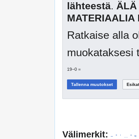
lähteestä
.
ÄLÄ
MATERIAALIA 
Ratkaise alla o
muokataksesi t
19−0 =
Välimerkit:
–
”
’
…
°
≈