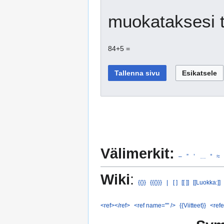
muokataksesi t
84+5 =
Välimerkit:
–
”
’
…
°
≈
Wiki
:
{{}}
{{{}}}
|
[ ]
[[ ]]
[[Luokka:]]
<ref></ref>
<ref name="" />
{{Viitteet}}
<refe