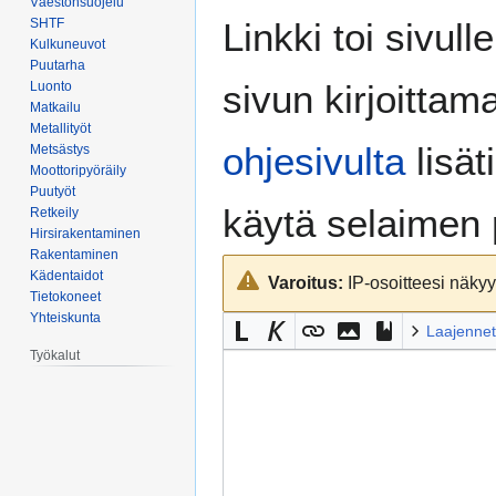
Väestönsuojelu
Siirry
Siirry
SHTF
Linkki toi sivull
navigaatioon
hakuun
Kulkuneuvot
Puutarha
sivun kirjoittam
Luonto
Matkailu
Metallityöt
ohjesivulta
lisät
Metsästys
Moottoripyöräily
Puutyöt
käytä selaimen
Retkeily
Hirsirakentaminen
Rakentaminen
Kädentaidot
Varoitus:
IP-osoitteesi näkyy 
Tietokoneet
Yhteiskunta
Laajennet
Työkalut