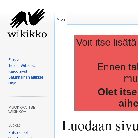
Sivu
Voit itse lisät
Etusivu
Ennen ta
Tietoja Wikikosta
Kaikki sivut
muo
Satunnainen artikkeli
Ohje
Olet its
aih
MUOKKAA ITSE
WIKIKKOA
Luodaan siv
Luokat
Katso kaikki...