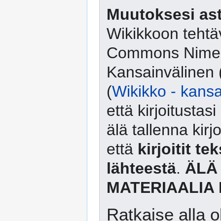
Muutoksesi ast
Wikikkoon tehtäv
Commons Nimeä
Kansainvälinen 
(
Wikikko - kansa
että kirjoitusta
älä tallenna kirj
että
kirjoitit te
lähteestä
.
ÄLÄ
MATERIAALIA 
Ratkaise alla o