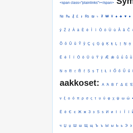
Sym
<span class="plainlinks"></span>
№
₧
₰
£
៛
₨
₪
৳
₮
₩
¥
♠
♣
♥
♦
ý
Ź
ź
À
à
È
è
Ì
ì
Ò
ò
Ù
ù
Â
â
Ĉ
Õ
õ
Ũ
ũ
Ỹ
ỹ
Ç
ç
Ģ
ģ
Ķ
ķ
Ļ
ļ
Ņ
ņ
Ē
ē
Ī
ī
Ō
ō
Ū
ū
Ȳ
ȳ
Ǣ
ǣ
ǖ
ǘ
ǚ
ǜ
Ṇ
ṇ
Ṛ
ṛ
Ṝ
ṝ
Ṣ
ṣ
Ṭ
ṭ
Ł
ł
Ő
ő
Ű
ű
aakkoset:
Α
Ά
Β
Γ
Δ
Ε
Έ
ν
ξ
ο
ό
π
ρ
σ
ς
τ
υ
ύ
φ
χ
ψ
ω
ώ
Ё
ё
Є
є
Ж
ж
З
з
Ѕ
ѕ
И
и
І
і
Ї
ї
ч
Џ
џ
Ш
ш
Щ
щ
Ъ
ъ
Ы
ы
Ь
ь
Э
э