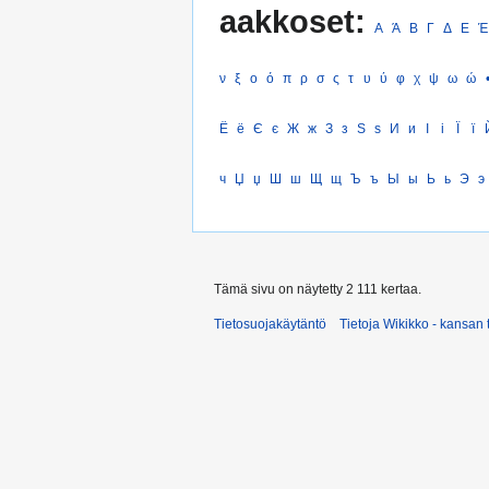
aakkoset:
Α
Ά
Β
Γ
Δ
Ε
Έ
ν
ξ
ο
ό
π
ρ
σ
ς
τ
υ
ύ
φ
χ
ψ
ω
ώ
Ё
ё
Є
є
Ж
ж
З
з
Ѕ
ѕ
И
и
І
і
Ї
ї
ч
Џ
џ
Ш
ш
Щ
щ
Ъ
ъ
Ы
ы
Ь
ь
Э
э
Tämä sivu on näytetty 2 111 kertaa.
Tietosuojakäytäntö
Tietoja Wikikko - kansan 