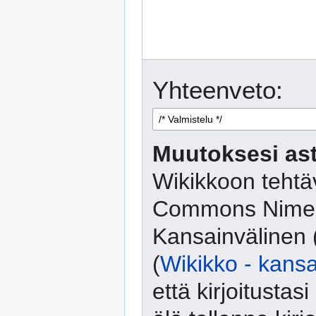
Yhteenveto:
Muutoksesi ast
Wikikkoon tehtäv
Commons Nimeä
Kansainvälinen 
(
Wikikko - kansa
että kirjoitusta