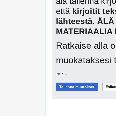
älä tallenna kirj
että
kirjoitit te
lähteestä
.
ÄLÄ
MATERIAALIA 
Ratkaise alla o
muokataksesi t
78−5 =