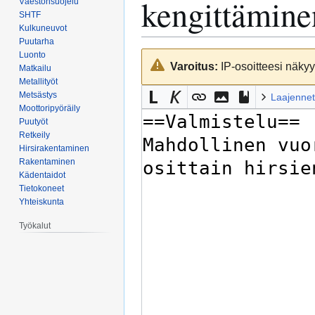
kengittämine
Väestönsuojelu
SHTF
Kulkuneuvot
Puutarha
Luonto
Siirry
Siirry
Varoitus:
IP-osoitteesi näkyy 
Matkailu
navigaatioon
hakuun
Metallityöt
Metsästys
Laajennet
Moottoripyöräily
Puutyöt
Retkeily
Hirsirakentaminen
Rakentaminen
Kädentaidot
Tietokoneet
Yhteiskunta
Työkalut