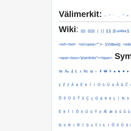
Välimerkit:
–
”
’
…
°
≈
Wiki
:
{{}}
{{{}}}
|
[ ]
[[ ]]
[[Luokka:]]
<ref></ref>
<ref name="" />
{{Viitteet}}
<refe
Sym
<span class="plainlinks"></span>
№
₧
₰
£
៛
₨
₪
৳
₮
₩
¥
♠
♣
♥
♦
ý
Ź
ź
À
à
È
è
Ì
ì
Ò
ò
Ù
ù
Â
â
Ĉ
Õ
õ
Ũ
ũ
Ỹ
ỹ
Ç
ç
Ģ
ģ
Ķ
ķ
Ļ
ļ
Ņ
ņ
Ē
ē
Ī
ī
Ō
ō
Ū
ū
Ȳ
ȳ
Ǣ
ǣ
ǖ
ǘ
ǚ
ǜ
Ṇ
ṇ
Ṛ
ṛ
Ṝ
ṝ
Ṣ
ṣ
Ṭ
ṭ
Ł
ł
Ő
ő
Ű
ű