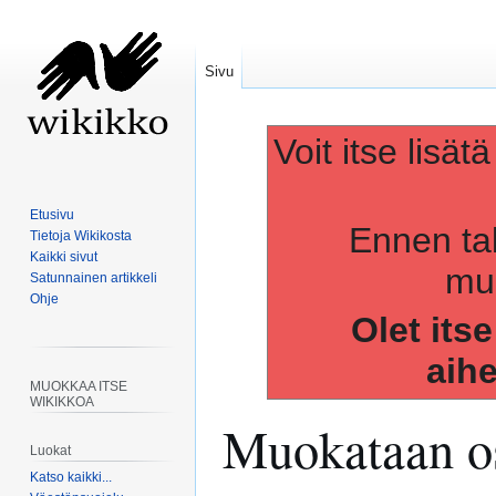
Sivu
Voit itse lisät
Etusivu
Ennen ta
Tietoja Wikikosta
Kaikki sivut
muo
Satunnainen artikkeli
Ohje
Olet its
aih
MUOKKAA ITSE
WIKIKKOA
Muokataan os
Luokat
Katso kaikki...