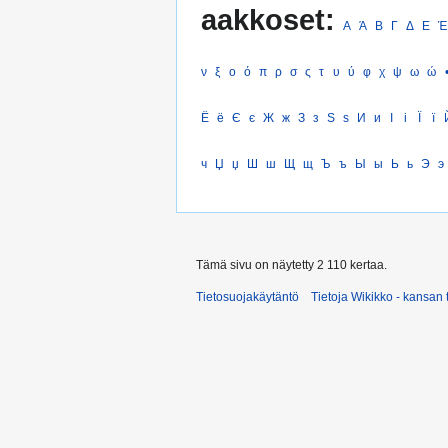
aakkoset:
Α
Ά
Β
Γ
Δ
Ε
Έ
ν
ξ
ο
ό
π
ρ
σ
ς
τ
υ
ύ
φ
χ
ψ
ω
ώ
Ё
ё
Є
є
Ж
ж
З
з
Ѕ
ѕ
И
и
І
і
Ї
ї
ч
Џ
џ
Ш
ш
Щ
щ
Ъ
ъ
Ы
ы
Ь
ь
Э
э
Tämä sivu on näytetty 2 110 kertaa.
Tietosuojakäytäntö
Tietoja Wikikko - kansan 