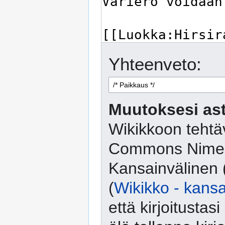
Yhteenveto:
Muutoksesi ast
Wikikkoon tehtäv
Commons Nimeä
Kansainvälinen 
(
Wikikko - kansa
että kirjoitusta