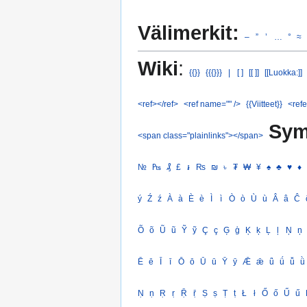
Välimerkit:
–
”
’
…
°
≈
Wiki
:
{{}}
{{{}}}
|
[ ]
[[ ]]
[[Luokka:]]
<ref></ref>
<ref name="" />
{{Viitteet}}
<refe
Sym
<span class="plainlinks"></span>
№
₧
₰
£
៛
₨
₪
৳
₮
₩
¥
♠
♣
♥
♦
ý
Ź
ź
À
à
È
è
Ì
ì
Ò
ò
Ù
ù
Â
â
Ĉ
Õ
õ
Ũ
ũ
Ỹ
ỹ
Ç
ç
Ģ
ģ
Ķ
ķ
Ļ
ļ
Ņ
ņ
Ē
ē
Ī
ī
Ō
ō
Ū
ū
Ȳ
ȳ
Ǣ
ǣ
ǖ
ǘ
ǚ
ǜ
Ṇ
ṇ
Ṛ
ṛ
Ṝ
ṝ
Ṣ
ṣ
Ṭ
ṭ
Ł
ł
Ő
ő
Ű
ű