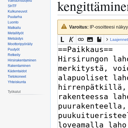
kengittämine
Väestönsuojelu
SHTF
Kulkuneuvot
Puutarha
Luonto
Siirry
Siirry
Varoitus:
IP-osoitteesi näkyy 
Matkailu
navigaatioon
hakuun
Metallityöt
Metsästys
Laajennet
Moottoripyöräily
Puutyöt
Retkeily
Hirsirakentaminen
Rakentaminen
Kädentaidot
Tietokoneet
Yhteiskunta
Työkalut