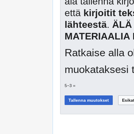
älä tallenna kirj
että
kirjoitit te
lähteestä
.
ÄLÄ
MATERIAALIA 
Ratkaise alla o
muokataksesi t
5−3 =