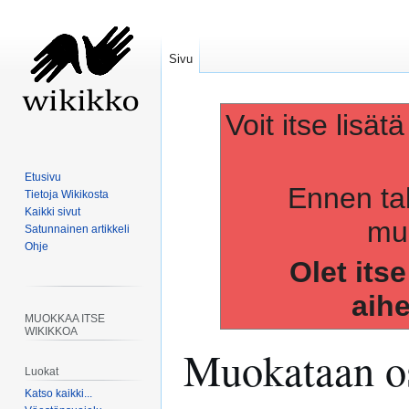
Sivu
Voit itse lisät
Etusivu
Ennen ta
Tietoja Wikikosta
Kaikki sivut
muo
Satunnainen artikkeli
Ohje
Olet its
aih
MUOKKAA ITSE
WIKIKKOA
Muokataan os
Luokat
Katso kaikki...