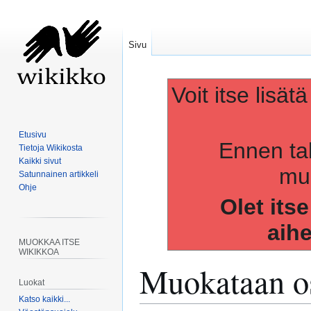
Sivu
Voit itse lisät
Etusivu
Ennen ta
Tietoja Wikikosta
Kaikki sivut
muo
Satunnainen artikkeli
Ohje
Olet its
aih
MUOKKAA ITSE
WIKIKKOA
Muokataan os
Luokat
Katso kaikki...