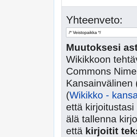
Yhteenveto:
Muutoksesi ast
Wikikkoon tehtäv
Commons Nimeä
Kansainvälinen 
(
Wikikko - kansa
että kirjoitusta
älä tallenna kirj
että
kirjoitit te