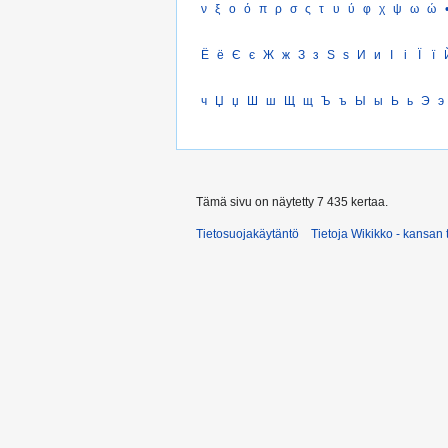
ν
ξ
ο
ό
π
ρ
σ
ς
τ
υ
ύ
φ
χ
ψ
ω
ώ
Ё
ё
Є
є
Ж
ж
З
з
Ѕ
ѕ
И
и
І
і
Ї
ї
ч
Џ
џ
Ш
ш
Щ
щ
Ъ
ъ
Ы
ы
Ь
ь
Э
э
Tämä sivu on näytetty 7 435 kertaa.
Tietosuojakäytäntö
Tietoja Wikikko - kansan 