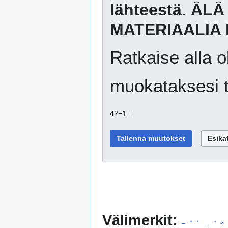
lähteestä
.
ÄLÄ
MATERIAALIA 
Ratkaise alla o
muokataksesi t
42−1 =
Välimerkit:
–
”
’
…
°
≈