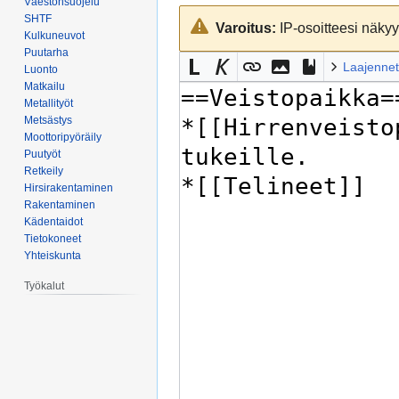
Väestönsuojelu
Siirry
Siirry
SHTF
Varoitus:
IP-osoitteesi näkyy 
navigaatioon
hakuun
Kulkuneuvot
Puutarha
Laajennet
Luonto
Matkailu
Metallityöt
Metsästys
Moottoripyöräily
Puutyöt
Retkeily
Hirsirakentaminen
Rakentaminen
Kädentaidot
Tietokoneet
Yhteiskunta
Työkalut