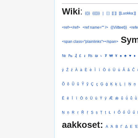
Wiki
:
{{}}
{{{}}}
|
[ ]
[[ ]]
[[Luokka:]]
<ref></ref>
<ref name="" />
{{Viitteet}}
<refe
Sym
<span class="plainlinks"></span>
№
₧
₰
£
៛
₨
₪
৳
₮
₩
¥
♠
♣
♥
♦
ý
Ź
ź
À
à
È
è
Ì
ì
Ò
ò
Ù
ù
Â
â
Ĉ
Õ
õ
Ũ
ũ
Ỹ
ỹ
Ç
ç
Ģ
ģ
Ķ
ķ
Ļ
ļ
Ņ
ņ
Ē
ē
Ī
ī
Ō
ō
Ū
ū
Ȳ
ȳ
Ǣ
ǣ
ǖ
ǘ
ǚ
ǜ
Ṇ
ṇ
Ṛ
ṛ
Ṝ
ṝ
Ṣ
ṣ
Ṭ
ṭ
Ł
ł
Ő
ő
Ű
ű
aakkoset:
Α
Ά
Β
Γ
Δ
Ε
Έ