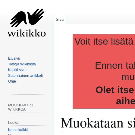
Sivu
Voit itse lisät
Etusivu
Ennen ta
Tietoja Wikikosta
Kaikki sivut
muo
Satunnainen artikkeli
Ohje
Olet its
aih
MUOKKAA ITSE
WIKIKKOA
Muokataan s
Luokat
Katso kaikki...