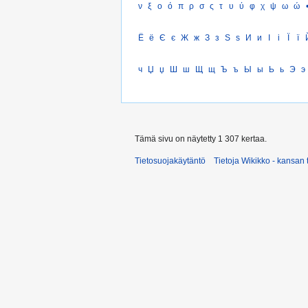
ν
ξ
ο
ό
π
ρ
σ
ς
τ
υ
ύ
φ
χ
ψ
ω
ώ
Ё
ё
Є
є
Ж
ж
З
з
Ѕ
ѕ
И
и
І
і
Ї
ї
ч
Џ
џ
Ш
ш
Щ
щ
Ъ
ъ
Ы
ы
Ь
ь
Э
э
Tämä sivu on näytetty 1 307 kertaa.
Tietosuojakäytäntö
Tietoja Wikikko - kansan 