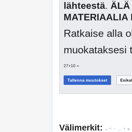
lähteestä
.
ÄLÄ
MATERIAALIA 
Ratkaise alla o
muokataksesi t
27+10 =
Välimerkit:
–
”
’
…
°
≈