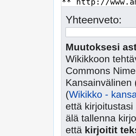
Yhteenveto:
Muutoksesi ast
Wikikkoon tehtäv
Commons Nimeä
Kansainvälinen 
(
Wikikko - kansa
että kirjoitusta
älä tallenna kirj
että
kirjoitit te