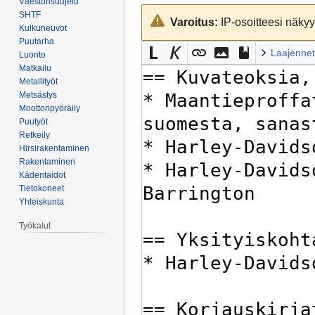
Väestönsuojelu
Siirry
Siirry
SHTF
Varoitus:
IP-osoitteesi näkyy 
navigaatioon
hakuun
Kulkuneuvot
Puutarha
Laajennet
Luonto
Matkailu
Metallityöt
Metsästys
Moottoripyöräily
Puutyöt
Retkeily
Hirsirakentaminen
Rakentaminen
Kädentaidot
Tietokoneet
Yhteiskunta
Työkalut