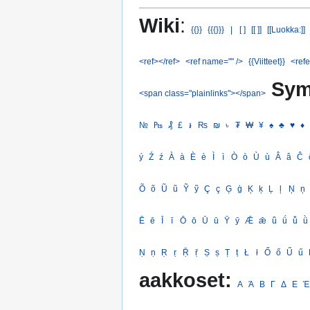
Wiki
:
{{}}
{{{}}}
|
[ ]
[[ ]]
[[Luokka:]]
<ref></ref>
<ref name="" />
{{Viitteet}}
<refe
Sym
<span class="plainlinks"></span>
№
₧
₰
£
៛
₨
₪
৳
₮
₩
¥
♠
♣
♥
♦
ý
Ź
ź
À
à
È
è
Ì
ì
Ò
ò
Ù
ù
Â
â
Ĉ
Õ
õ
Ũ
ũ
Ỹ
ỹ
Ç
ç
Ģ
ģ
Ķ
ķ
Ļ
ļ
Ņ
ņ
Ē
ē
Ī
ī
Ō
ō
Ū
ū
Ȳ
ȳ
Ǣ
ǣ
ǖ
ǘ
ǚ
ǜ
Ṇ
ṇ
Ṛ
ṛ
Ṝ
ṝ
Ṣ
ṣ
Ṭ
ṭ
Ł
ł
Ő
ő
Ű
ű
aakkoset:
Α
Ά
Β
Γ
Δ
Ε
Έ