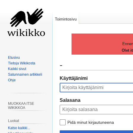
Toimintosivu
Ennen 
Olet i
Etusivu
-
Tietoja Wikikosta
Kaikki sivut
Satunnainen artikkeli
Siirry
Siirry
Käyttäjänimi
Ohje
navigaatioon
hakuun
Salasana
MUOKKAA ITSE
WIKIKKOA
Luokat
Pidä minut kirjautuneena
Katso kaikki...