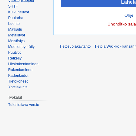
Väestönsuojelu
Lähet
SHTF
Kulkuneuvot
Ohje
Puutarha
Luonto
Unohditko sal
Matkailu
Metallityöt
Metsästys
Tietosuojakäytäntö
Tietoja Wikikko - kansan 
Moottoripyöräily
Puutyöt
Retkeily
Hirsirakentaminen
Rakentaminen
Kädentaidot
Tietokoneet
Yhteiskunta
Työkalut
Tulostettava versio