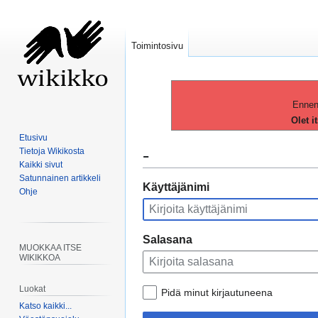
Toimintosivu
Ennen 
Olet i
Etusivu
-
Tietoja Wikikosta
Kaikki sivut
Satunnainen artikkeli
Siirry
Siirry
Käyttäjänimi
Ohje
navigaatioon
hakuun
Salasana
MUOKKAA ITSE
WIKIKKOA
Luokat
Pidä minut kirjautuneena
Katso kaikki...