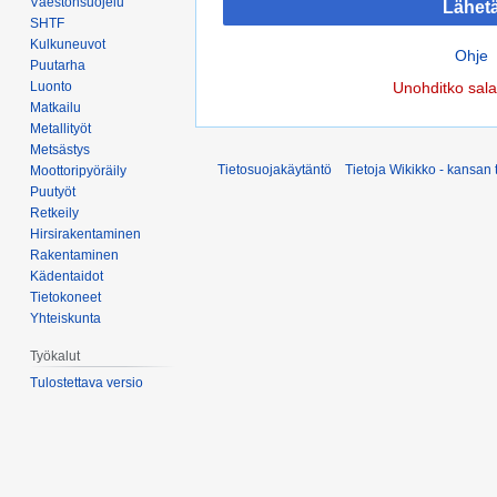
Väestönsuojelu
Lähet
SHTF
Kulkuneuvot
Ohje
Puutarha
Luonto
Unohditko sal
Matkailu
Metallityöt
Metsästys
Tietosuojakäytäntö
Tietoja Wikikko - kansan 
Moottoripyöräily
Puutyöt
Retkeily
Hirsirakentaminen
Rakentaminen
Kädentaidot
Tietokoneet
Yhteiskunta
Työkalut
Tulostettava versio