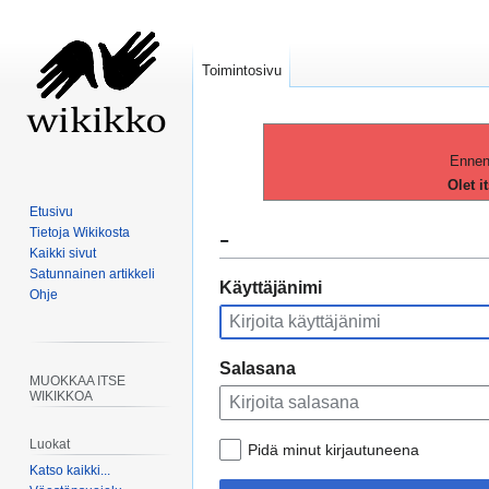
Toimintosivu
Ennen 
Olet i
Etusivu
-
Tietoja Wikikosta
Kaikki sivut
Satunnainen artikkeli
Siirry
Siirry
Käyttäjänimi
Ohje
navigaatioon
hakuun
Salasana
MUOKKAA ITSE
WIKIKKOA
Luokat
Pidä minut kirjautuneena
Katso kaikki...