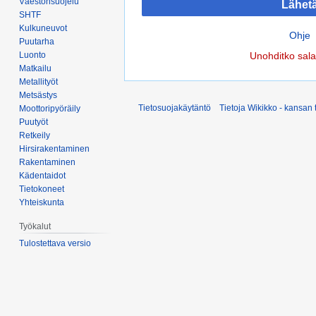
Väestönsuojelu
Lähet
SHTF
Kulkuneuvot
Ohje
Puutarha
Luonto
Unohditko sal
Matkailu
Metallityöt
Metsästys
Tietosuojakäytäntö
Tietoja Wikikko - kansan 
Moottoripyöräily
Puutyöt
Retkeily
Hirsirakentaminen
Rakentaminen
Kädentaidot
Tietokoneet
Yhteiskunta
Työkalut
Tulostettava versio