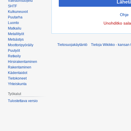
Väestönsuojelu
Lähet
SHTF
Kulkuneuvot
Ohje
Puutarha
Luonto
Unohditko sal
Matkailu
Metallityöt
Metsästys
Tietosuojakäytäntö
Tietoja Wikikko - kansan 
Moottoripyöräily
Puutyöt
Retkeily
Hirsirakentaminen
Rakentaminen
Kädentaidot
Tietokoneet
Yhteiskunta
Työkalut
Tulostettava versio