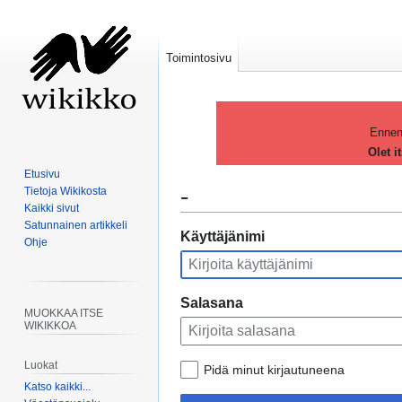
Toimintosivu
Ennen 
Olet i
Etusivu
-
Tietoja Wikikosta
Kaikki sivut
Satunnainen artikkeli
Siirry
Siirry
Käyttäjänimi
Ohje
navigaatioon
hakuun
Salasana
MUOKKAA ITSE
WIKIKKOA
Luokat
Pidä minut kirjautuneena
Katso kaikki...