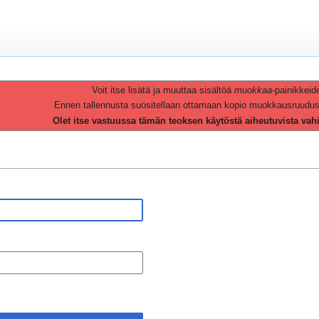
Voit itse lisätä ja muuttaa sisältöä
muokkaa
-painikkeid
Ennen tallennusta suositellaan ottamaan kopio muokkausruudusta 
Olet itse vastuussa tämän teoksen käytöstä aiheutuvista vah