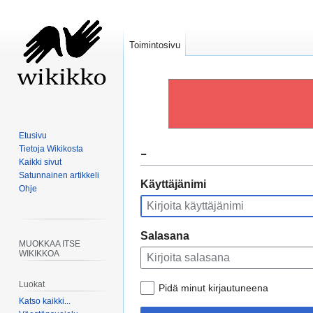
Toimintosivu
Etusivu
-
Tietoja Wikikosta
Kaikki sivut
Satunnainen artikkeli
Siirry
Siirry
Käyttäjänimi
Ohje
navigaatioon
hakuun
Salasana
MUOKKAA ITSE
WIKIKKOA
Luokat
Pidä minut kirjautuneena
Katso kaikki...