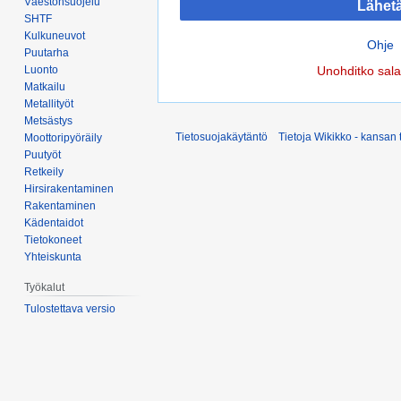
Väestönsuojelu
Lähet
SHTF
Kulkuneuvot
Ohje
Puutarha
Luonto
Unohditko sal
Matkailu
Metallityöt
Metsästys
Tietosuojakäytäntö
Tietoja Wikikko - kansan 
Moottoripyöräily
Puutyöt
Retkeily
Hirsirakentaminen
Rakentaminen
Kädentaidot
Tietokoneet
Yhteiskunta
Työkalut
Tulostettava versio