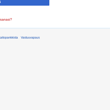
ä
asanasi?
taitopankkista
Vastuuvapaus