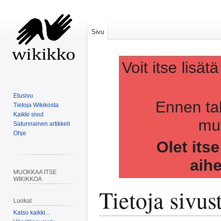
Sivu
Voit itse lisät
Etusivu
Ennen ta
Tietoja Wikikosta
Kaikki sivut
muo
Satunnainen artikkeli
Ohje
Olet its
aih
MUOKKAA ITSE
WIKIKKOA
Tietoja sivus
Luokat
Katso kaikki...