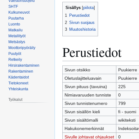
Väestönsuojelu
Siirry
Siirry
SHTF
Sisällys
navigaatioon
hakuun
Kulkuneuvot
1
Perustiedot
Puutarha
2
Sivun suojaus
Luonto
3
Muutoshistoria
Matkailu
Metallityöt
Metsästys
Perustiedot
Moottoripyöräily
Puutyöt
Retkeily
Hirsirakentaminen
Sivun otsikko
Puukierre
Rakentaminen
Kädentaidot
Oletuslajitteluavain
Puukierre
Tietokoneet
Sivun pituus (tavuina)
225
Yhteiskunta
Nimiavaruuden tunniste
0
Työkalut
Sivun tunnistenumero
799
Sivun sisällön kieli
fi - suomi
Sivun sisältömalli
wikiteksti
Hakukonemerkinnät
Indeksoita
Sivulle johtavat ohjaukset
0