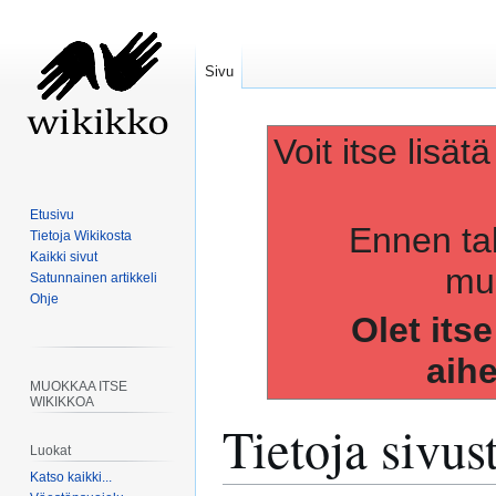
Sivu
Voit itse lisät
Etusivu
Ennen ta
Tietoja Wikikosta
Kaikki sivut
muo
Satunnainen artikkeli
Ohje
Olet its
aih
MUOKKAA ITSE
WIKIKKOA
Tietoja sivu
Luokat
Katso kaikki...