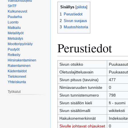
Väestönsuojelu
Siirry
Siirry
SHTF
Sisällys
navigaatioon
hakuun
Kulkuneuvot
1
Perustiedot
Puutarha
2
Sivun suojaus
Luonto
3
Muutoshistoria
Matkailu
Metallityöt
Metsästys
Perustiedot
Moottoripyöräily
Puutyöt
Retkeily
Hirsirakentaminen
Sivun otsikko
Puukaasut
Rakentaminen
Kädentaidot
Oletuslajitteluavain
Puukaasut
Tietokoneet
Sivun pituus (tavuina)
477
Yhteiskunta
Nimiavaruuden tunniste
0
Työkalut
Sivun tunnistenumero
798
Sivun sisällön kieli
fi - suomi
Sivun sisältömalli
wikiteksti
Hakukonemerkinnät
Indeksoita
Sivulle johtavat ohjaukset
0