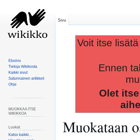
Sivu
Voit itse lisät
Etusivu
Ennen ta
Tietoja Wikikosta
Kaikki sivut
muo
Satunnainen artikkeli
Ohje
Olet its
aih
MUOKKAA ITSE
WIKIKKOA
Muokataan os
Luokat
Katso kaikki...