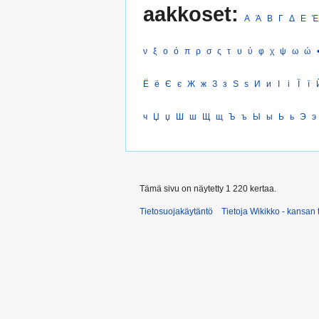
aakkoset:
Α
Ά
Β
Γ
Δ
Ε
Έ
ν
ξ
ο
ό
π
ρ
σ
ς
τ
υ
ύ
φ
χ
ψ
ω
ώ
Ё
ё
Є
є
Ж
ж
З
з
Ѕ
ѕ
И
и
І
і
Ї
ї
ч
Џ
џ
Ш
ш
Щ
щ
Ъ
ъ
Ы
ы
Ь
ь
Э
э
Tämä sivu on näytetty 1 220 kertaa.
Tietosuojakäytäntö
Tietoja Wikikko - kansan 