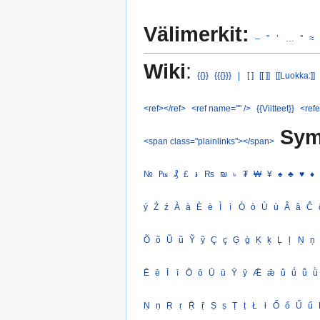
Välimerkit:
–
”
’
…
°
≈
Wiki
:
{{}}
{{{}}}
|
[ ]
[[ ]]
[[Luokka:]]
<ref></ref>
<ref name="" />
{{Viitteet}}
<refe
Sym
<span class="plainlinks"></span>
№
₧
₰
£
៛
₨
₪
৳
₮
₩
¥
♠
♣
♥
♦
ý
Ź
ź
À
à
È
è
Ì
ì
Ò
ò
Ù
ù
Â
â
Ĉ
Õ
õ
Ũ
ũ
Ỹ
ỹ
Ç
ç
Ģ
ģ
Ķ
ķ
Ļ
ļ
Ņ
ņ
Ē
ē
Ī
ī
Ō
ō
Ū
ū
Ȳ
ȳ
Ǣ
ǣ
ǖ
ǘ
ǚ
ǜ
Ṇ
ṇ
Ṛ
ṛ
Ṝ
ṝ
Ṣ
ṣ
Ṭ
ṭ
Ł
ł
Ő
ő
Ű
ű