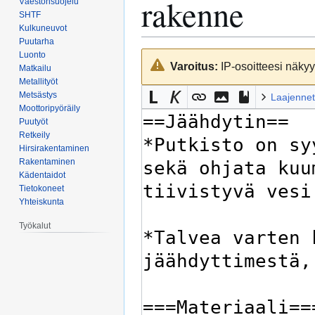
rakenne
Väestönsuojelu
SHTF
Kulkuneuvot
Puutarha
Luonto
Siirry
Siirry
Varoitus:
IP-osoitteesi näkyy 
Matkailu
navigaatioon
hakuun
Metallityöt
Metsästys
Laajennet
Moottoripyöräily
Puutyöt
Retkeily
Hirsirakentaminen
Rakentaminen
Kädentaidot
Tietokoneet
Yhteiskunta
Työkalut