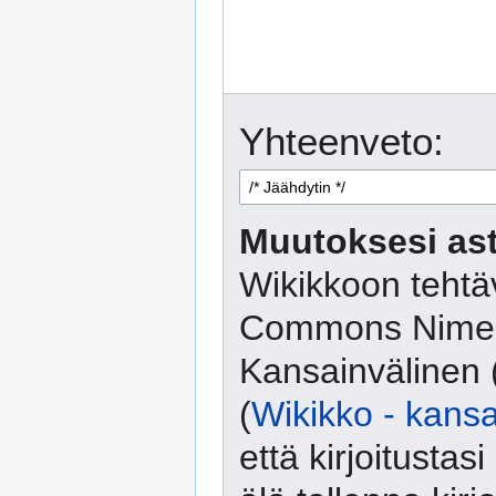
Yhteenveto:
Muutoksesi ast
Wikikkoon tehtäv
Commons Nimeä
Kansainvälinen 
(
Wikikko - kansa
että kirjoitusta