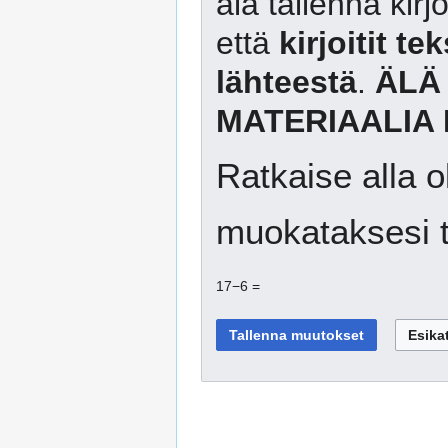
älä tallenna kirj
että
kirjoitit te
lähteestä
.
ÄLÄ
MATERIAALIA 
Ratkaise alla o
muokataksesi t
17−6 =