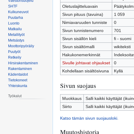
Väestönsuojelu
Oletuslajitteluavain
Päätykolm
SHTF
Kulkuneuvot
Sivun pituus (tavuina)
1 059
Puutarha
Nimiavaruuden tunniste
0
Luonto
Matkailu
Sivun tunnistenumero
701
Metallityöt
Sivun sisällön kieli
fi - suomi
Metsästys
Moottoripyöräily
Sivun sisältömalli
wikiteksti
Puutyöt
Hakukonemerkinnät
Indeksoita
Retkeily
Sivulle johtavat ohjaukset
0
Hirsirakentaminen
Rakentaminen
Kohdellaan sisältösivuna
Kyllä
Kädentaidot
Tietokoneet
Sivun suojaus
Yhteiskunta
Työkalut
Muokkaus
Salli kaikki käyttäjät (ikui
Siirto
Salli kaikki käyttäjät (ikui
Katso tämän sivun suojausloki.
Muutoshistoria