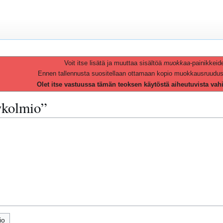
Voit itse lisätä ja muuttaa sisältöä
muokkaa
-painikkeid
Ennen tallennusta suositellaan ottamaan kopio muokkausruudusta 
Olet itse vastuussa tämän teoksen käytöstä aiheutuvista vah
tykolmio”
io