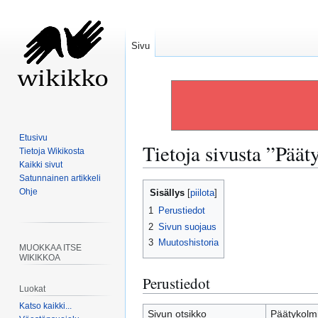
Sivu
Etusivu
Tietoja sivusta ”Pää
Tietoja Wikikosta
Kaikki sivut
Satunnainen artikkeli
Siirry
Siirry
Ohje
Sisällys
navigaatioon
hakuun
1
Perustiedot
2
Sivun suojaus
3
Muutoshistoria
MUOKKAA ITSE
WIKIKKOA
Perustiedot
Luokat
Katso kaikki...
Sivun otsikko
Päätykolm