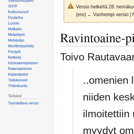
Väestönsuojelu
Versio hetkellä 28. heinäku
SHTF
Kulkuneuvot
(ero) ← Vanhempi versio | 
Puutarha
Luonto
Matkailu
Siirry
Siirry
Ravintoaine-p
Metallityöt
navigaatioon
hakuun
Metsästys
Moottoripyöräily
Puutyöt
Toivo Rautavaar
Retkeily
Hirsirakentaminen
Rakentaminen
Kädentaidot
..omenien 
Tietokoneet
Yhteiskunta
niiden kesk
Työkalut
Tulostettava versio
ilmoitettii
myydyt ome