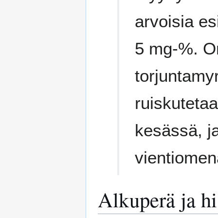
arvoisia es
5 mg-%. Om
torjuntamyr
ruiskuteta
kesässä, ja
vientiomen
Alkuperä ja hi