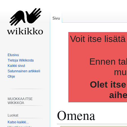
Sivu
Voit itse lisät
Etusivu
Ennen ta
Tietoja Wikikosta
Kaikki sivut
muo
Satunnainen artikkeli
Ohje
Olet its
aih
MUOKKAA ITSE
WIKIKKOA
Omena
Luokat
Katso kaikki...