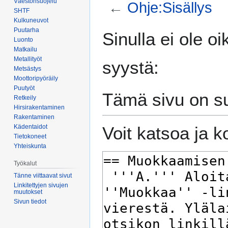
Väestönsuojelu
←
Ohje:Sisällys
SHTF
Kulkuneuvot
Siirry
Siirry
Puutarha
Sinulla ei ole o
Luonto
navigaatioon
hakuun
Matkailu
Metallityöt
syystä:
Metsästys
Moottoripyöräily
Puutyöt
Tämä sivu on suo
Retkeily
Hirsirakentaminen
Rakentaminen
Kädentaidot
Voit katsoa ja k
Tietokoneet
Yhteiskunta
Työkalut
Tänne viittaavat sivut
Linkitettyjen sivujen
muutokset
Sivun tiedot