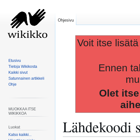
Ohjesivu
Voit itse lisät
Etusivu
Ennen ta
Tietoja Wikikosta
Kaikki sivut
muo
Satunnainen artikkeli
Ohje
Olet its
aih
MUOKKAA ITSE
WIKIKKOA
Lähdekoodi s
Luokat
Katso kaikki...