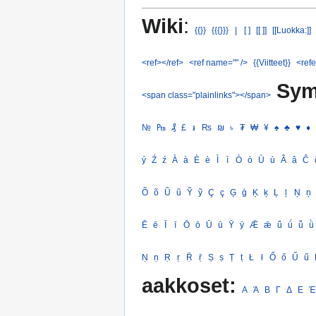
Wiki
:
{{}}
{{{}}}
|
[ ]
[[ ]]
[[Luokka:]]
<ref></ref>
<ref name="" />
{{Viitteet}}
<refe
Sym
<span class="plainlinks"></span>
№
₧
₰
£
៛
₨
₪
৳
₮
₩
¥
♠
♣
♥
♦
ý
Ź
ź
À
à
È
è
Ì
ì
Ò
ò
Ù
ù
Â
â
Ĉ
Õ
õ
Ũ
ũ
Ỹ
ỹ
Ç
ç
Ģ
ģ
Ķ
ķ
Ļ
ļ
Ņ
ņ
Ē
ē
Ī
ī
Ō
ō
Ū
ū
Ȳ
ȳ
Ǣ
ǣ
ǖ
ǘ
ǚ
ǜ
Ṇ
ṇ
Ṛ
ṛ
Ṝ
ṝ
Ṣ
ṣ
Ṭ
ṭ
Ł
ł
Ő
ő
Ű
ű
aakkoset:
Α
Ά
Β
Γ
Δ
Ε
Έ