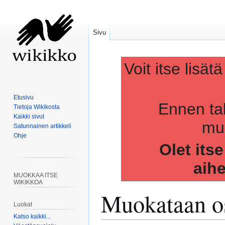
Sivu
Voit itse lisät
Etusivu
Ennen ta
Tietoja Wikikosta
Kaikki sivut
muo
Satunnainen artikkeli
Ohje
Olet its
aih
MUOKKAA ITSE
WIKIKKOA
Muokataan os
Luokat
Katso kaikki...