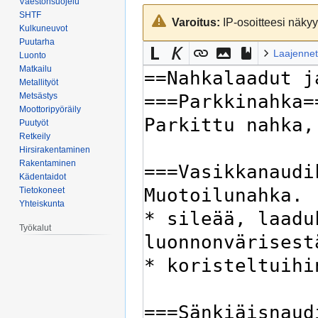
Väestönsuojelu
Siirry
Siirry
SHTF
Varoitus:
IP-osoitteesi näkyy 
navigaatioon
hakuun
Kulkuneuvot
Puutarha
Laajennet
Luonto
Matkailu
Metallityöt
Metsästys
Moottoripyöräily
Puutyöt
Retkeily
Hirsirakentaminen
Rakentaminen
Kädentaidot
Tietokoneet
Yhteiskunta
Työkalut