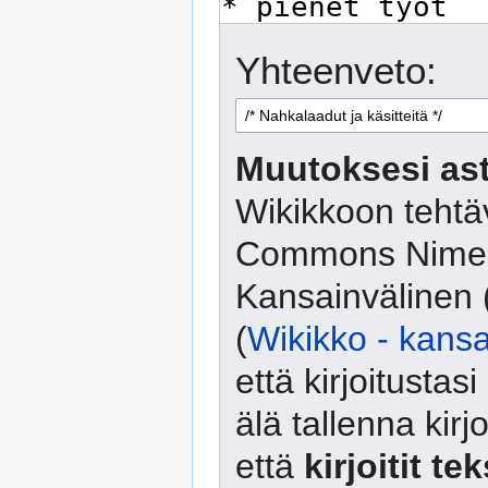
Yhteenveto:
Muutoksesi ast
Wikikkoon tehtäv
Commons Nimeä
Kansainvälinen 
(
Wikikko - kansa
että kirjoitusta
älä tallenna kirj
että
kirjoitit te