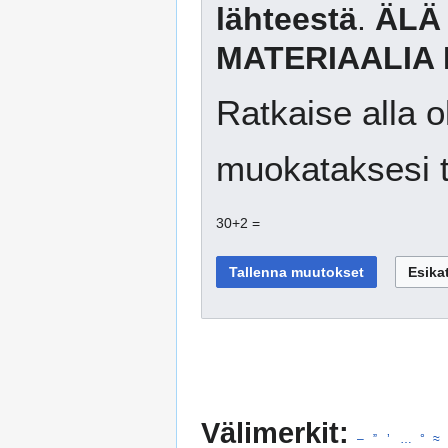
lähteestä
.
ÄLÄ
MATERIAALIA 
Ratkaise alla o
muokataksesi t
30+2 =
Välimerkit:
–
”
’
…
°
≈