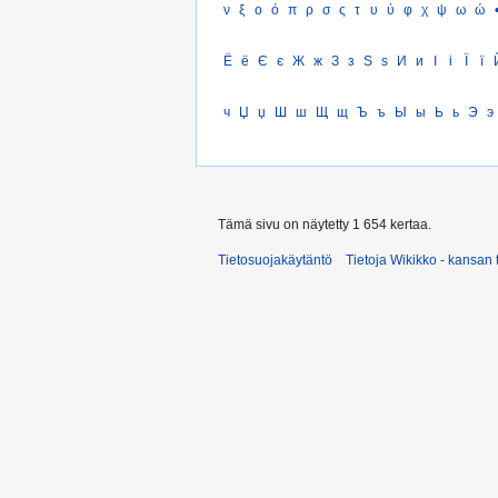
ν
ξ
ο
ό
π
ρ
σ
ς
τ
υ
ύ
φ
χ
ψ
ω
ώ
Ё
ё
Є
є
Ж
ж
З
з
Ѕ
ѕ
И
и
І
і
Ї
ї
ч
Џ
џ
Ш
ш
Щ
щ
Ъ
ъ
Ы
ы
Ь
ь
Э
э
Tämä sivu on näytetty 1 654 kertaa.
Tietosuojakäytäntö
Tietoja Wikikko - kansan 