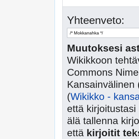
Yhteenveto:
Muutoksesi ast
Wikikkoon tehtäv
Commons Nimeä
Kansainvälinen 
(
Wikikko - kansa
että kirjoitusta
älä tallenna kirj
että
kirjoitit te