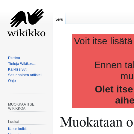
Sivu
Voit itse lisät
Etusivu
Ennen ta
Tietoja Wikikosta
Kaikki sivut
muo
Satunnainen artikkeli
Ohje
Olet its
aih
MUOKKAA ITSE
WIKIKKOA
Muokataan os
Luokat
Katso kaikki...