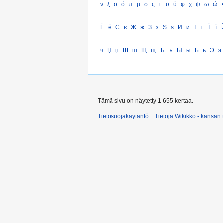
ν
ξ
ο
ό
π
ρ
σ
ς
τ
υ
ύ
φ
χ
ψ
ω
ώ
Ё
ё
Є
є
Ж
ж
З
з
Ѕ
ѕ
И
и
І
і
Ї
ї
ч
Џ
џ
Ш
ш
Щ
щ
Ъ
ъ
Ы
ы
Ь
ь
Э
э
Tämä sivu on näytetty 1 655 kertaa.
Tietosuojakäytäntö
Tietoja Wikikko - kansan 