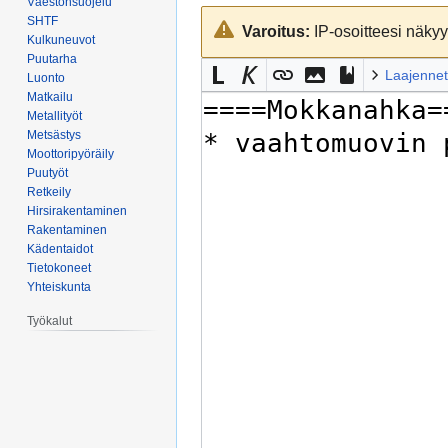
Väestönsuojelu
Siirry
Siirry
SHTF
Varoitus:
IP-osoitteesi näkyy 
navigaatioon
hakuun
Kulkuneuvot
Puutarha
Laajennet
Luonto
Matkailu
Metallityöt
Metsästys
Moottoripyöräily
Puutyöt
Retkeily
Hirsirakentaminen
Rakentaminen
Kädentaidot
Tietokoneet
Yhteiskunta
Työkalut