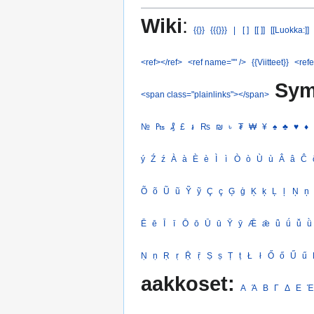
Wiki
:
{{}}
{{{}}}
|
[ ]
[[ ]]
[[Luokka:]]
<ref></ref>
<ref name="" />
{{Viitteet}}
<refe
Sym
<span class="plainlinks"></span>
№
₧
₰
£
៛
₨
₪
৳
₮
₩
¥
♠
♣
♥
♦
ý
Ź
ź
À
à
È
è
Ì
ì
Ò
ò
Ù
ù
Â
â
Ĉ
Õ
õ
Ũ
ũ
Ỹ
ỹ
Ç
ç
Ģ
ģ
Ķ
ķ
Ļ
ļ
Ņ
ņ
Ē
ē
Ī
ī
Ō
ō
Ū
ū
Ȳ
ȳ
Ǣ
ǣ
ǖ
ǘ
ǚ
ǜ
Ṇ
ṇ
Ṛ
ṛ
Ṝ
ṝ
Ṣ
ṣ
Ṭ
ṭ
Ł
ł
Ő
ő
Ű
ű
aakkoset:
Α
Ά
Β
Γ
Δ
Ε
Έ