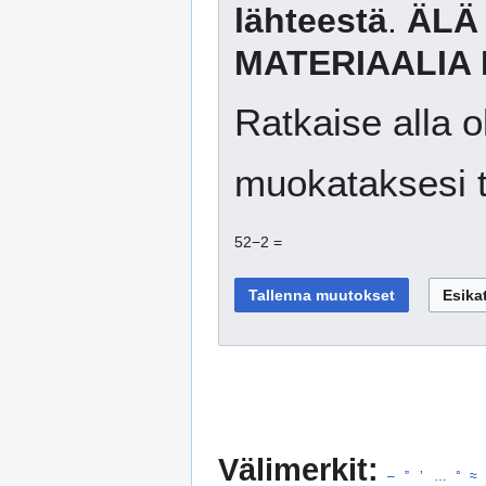
lähteestä
.
ÄLÄ
MATERIAALIA 
Ratkaise alla o
muokataksesi t
52−2 =
Välimerkit:
–
”
’
…
°
≈