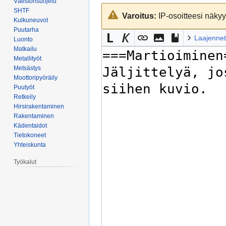
Väestönsuojelu
Siirry
Siirry
SHTF
Varoitus:
IP-osoitteesi näkyy 
navigaatioon
hakuun
Kulkuneuvot
Puutarha
Laajennet
Luonto
Matkailu
Metallityöt
Metsästys
Moottoripyöräily
Puutyöt
Retkeily
Hirsirakentaminen
Rakentaminen
Kädentaidot
Tietokoneet
Yhteiskunta
Työkalut