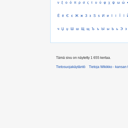
ν
ξ
ο
ό
π
ρ
σ
ς
τ
υ
ύ
φ
χ
ψ
ω
ώ
Ё
ё
Є
є
Ж
ж
З
з
Ѕ
ѕ
И
и
І
і
Ї
ї
ч
Џ
џ
Ш
ш
Щ
щ
Ъ
ъ
Ы
ы
Ь
ь
Э
э
Tämä sivu on näytetty 1 655 kertaa.
Tietosuojakäytäntö
Tietoja Wikikko - kansan 