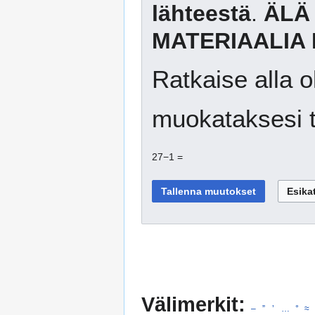
lähteestä
.
ÄLÄ
MATERIAALIA 
Ratkaise alla o
muokataksesi t
27−1 =
Välimerkit:
–
”
’
…
°
≈