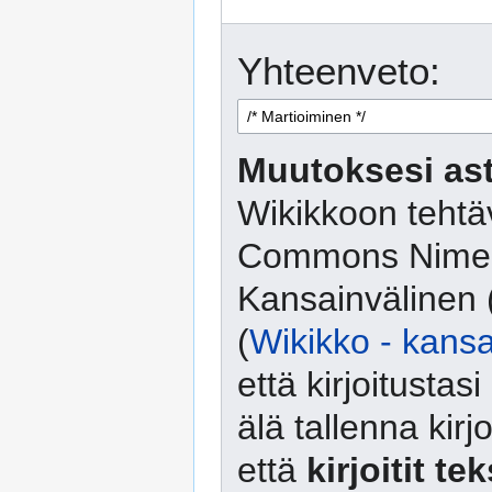
Yhteenveto:
Muutoksesi ast
Wikikkoon tehtäv
Commons Nimeä
Kansainvälinen 
(
Wikikko - kansa
että kirjoitusta
älä tallenna kirj
että
kirjoitit te