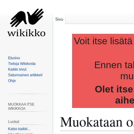
Sivu
Voit itse lisät
Etusivu
Ennen ta
Tietoja Wikikosta
Kaikki sivut
muo
Satunnainen artikkeli
Ohje
Olet its
aih
MUOKKAA ITSE
WIKIKKOA
Muokataan os
Luokat
Katso kaikki...