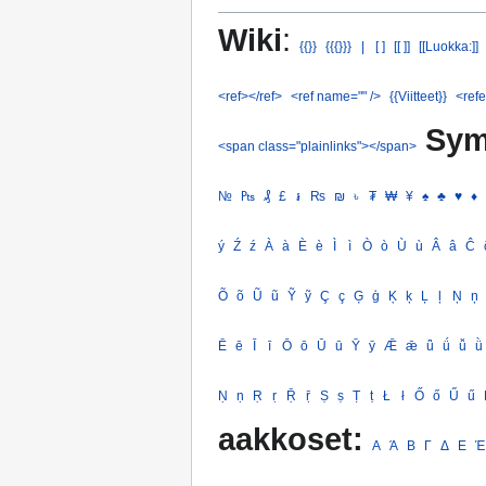
Wiki
:
{{}}
{{{}}}
|
[ ]
[[ ]]
[[Luokka:]]
<ref></ref>
<ref name="" />
{{Viitteet}}
<refe
Sym
<span class="plainlinks"></span>
№
₧
₰
£
៛
₨
₪
৳
₮
₩
¥
♠
♣
♥
♦
ý
Ź
ź
À
à
È
è
Ì
ì
Ò
ò
Ù
ù
Â
â
Ĉ
Õ
õ
Ũ
ũ
Ỹ
ỹ
Ç
ç
Ģ
ģ
Ķ
ķ
Ļ
ļ
Ņ
ņ
Ē
ē
Ī
ī
Ō
ō
Ū
ū
Ȳ
ȳ
Ǣ
ǣ
ǖ
ǘ
ǚ
ǜ
Ṇ
ṇ
Ṛ
ṛ
Ṝ
ṝ
Ṣ
ṣ
Ṭ
ṭ
Ł
ł
Ő
ő
Ű
ű
aakkoset:
Α
Ά
Β
Γ
Δ
Ε
Έ