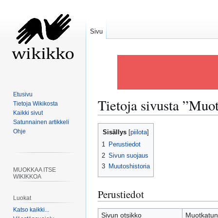
Sivu
Etusivu
Tietoja sivusta ”Muo
Tietoja Wikikosta
Kaikki sivut
Satunnainen artikkeli
Siirry
Siirry
Ohje
Sisällys
navigaatioon
hakuun
1
Perustiedot
2
Sivun suojaus
3
Muutoshistoria
MUOKKAA ITSE
WIKIKKOA
Perustiedot
Luokat
Katso kaikki...
Sivun otsikko
Muotkatun