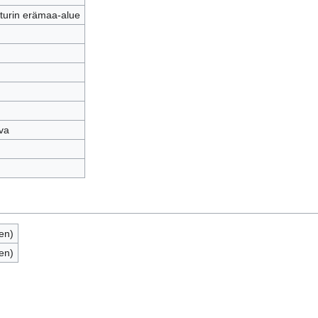
turin erämaa-alue
va
nen)
nen)