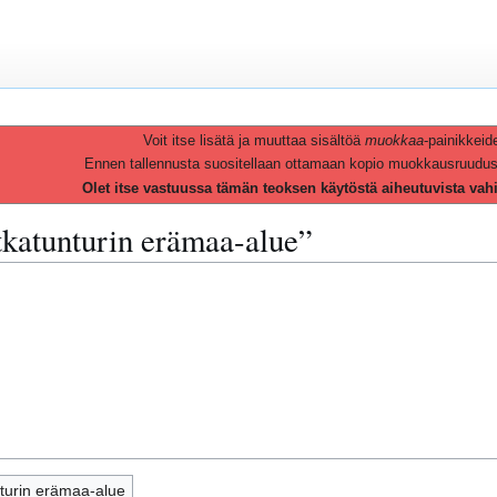
Voit itse lisätä ja muuttaa sisältöä
muokkaa
-painikkeid
Ennen tallennusta suositellaan ottamaan kopio muokkausruudusta 
Olet itse vastuussa tämän teoksen käytöstä aiheutuvista vah
tkatunturin erämaa-alue”
turin erämaa-alue