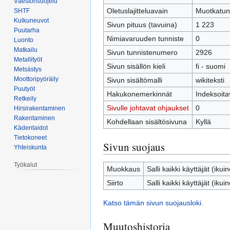
Väestönsuojelu
Oletuslajitteluavain
Muotkatun
SHTF
Kulkuneuvot
Sivun pituus (tavuina)
1 223
Puutarha
Nimiavaruuden tunniste
0
Luonto
Matkailu
Sivun tunnistenumero
2926
Metallityöt
Sivun sisällön kieli
fi - suomi
Metsästys
Moottoripyöräily
Sivun sisältömalli
wikiteksti
Puutyöt
Hakukonemerkinnät
Indeksoita
Retkeily
Sivulle johtavat ohjaukset
0
Hirsirakentaminen
Rakentaminen
Kohdellaan sisältösivuna
Kyllä
Kädentaidot
Tietokoneet
Sivun suojaus
Yhteiskunta
Työkalut
Muokkaus
Salli kaikki käyttäjät (ikui
Siirto
Salli kaikki käyttäjät (ikui
Katso tämän sivun suojausloki.
Muutoshistoria