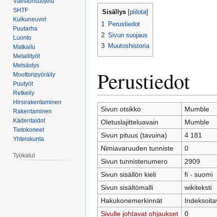
Väestönsuojelu
Siirry
Siirry
SHTF
Sisällys
navigaatioon
hakuun
Kulkuneuvot
1
Perustiedot
Puutarha
2
Sivun suojaus
Luonto
3
Muutoshistoria
Matkailu
Metallityöt
Metsästys
Perustiedot
Moottoripyöräily
Puutyöt
Retkeily
Hirsirakentaminen
Sivun otsikko
Mumble
Rakentaminen
Kädentaidot
Oletuslajitteluavain
Mumble
Tietokoneet
Sivun pituus (tavuina)
4 181
Yhteiskunta
Nimiavaruuden tunniste
0
Työkalut
Sivun tunnistenumero
2909
Sivun sisällön kieli
fi - suomi
Sivun sisältömalli
wikiteksti
Hakukonemerkinnät
Indeksoita
Sivulle johtavat ohjaukset
0