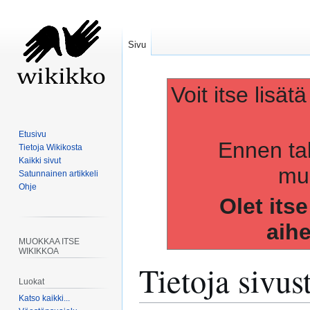
Sivu
Voit itse lisät
Etusivu
Ennen ta
Tietoja Wikikosta
Kaikki sivut
muo
Satunnainen artikkeli
Ohje
Olet its
aih
MUOKKAA ITSE
WIKIKKOA
Tietoja sivu
Luokat
Katso kaikki...