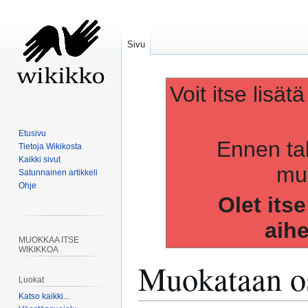
Sivu
Voit itse lisät
Etusivu
Ennen ta
Tietoja Wikikosta
Kaikki sivut
muo
Satunnainen artikkeli
Ohje
Olet its
aih
MUOKKAA ITSE
WIKIKKOA
Muokataan os
Luokat
Katso kaikki...