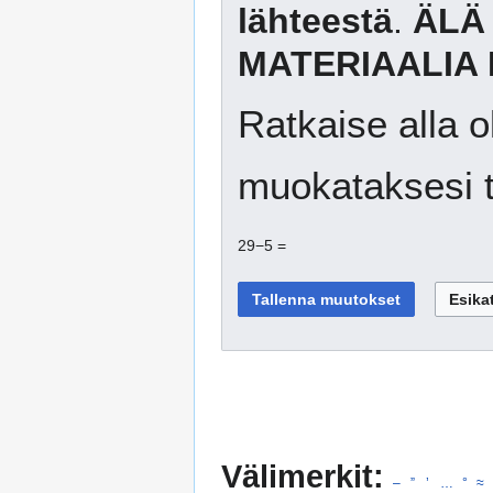
lähteestä
.
ÄLÄ
MATERIAALIA 
Ratkaise alla o
muokataksesi t
29−5 =
Välimerkit:
–
”
’
…
°
≈