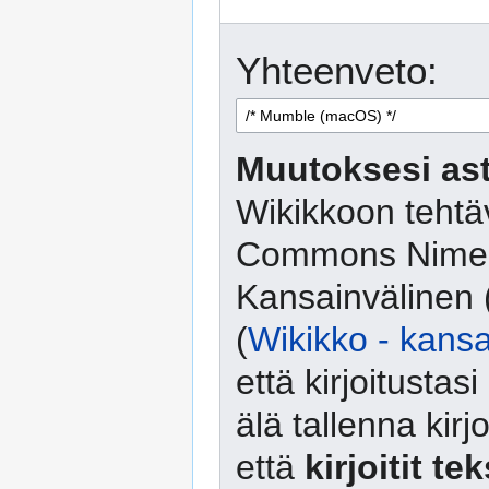
Yhteenveto:
Muutoksesi ast
Wikikkoon tehtäv
Commons Nimeä
Kansainvälinen 
(
Wikikko - kansa
että kirjoitusta
älä tallenna kirj
että
kirjoitit te