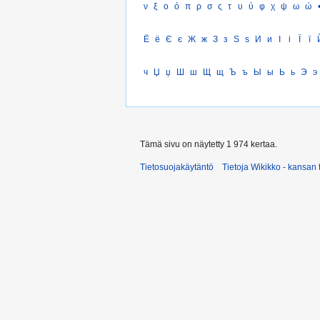
ν
ξ
ο
ό
π
ρ
σ
ς
τ
υ
ύ
φ
χ
ψ
ω
ώ
Ё
ё
Є
є
Ж
ж
З
з
Ѕ
ѕ
И
и
І
і
Ї
ї
ч
Џ
џ
Ш
ш
Щ
щ
Ъ
ъ
Ы
ы
Ь
ь
Э
э
Tämä sivu on näytetty 1 974 kertaa.
Tietosuojakäytäntö
Tietoja Wikikko - kansan 