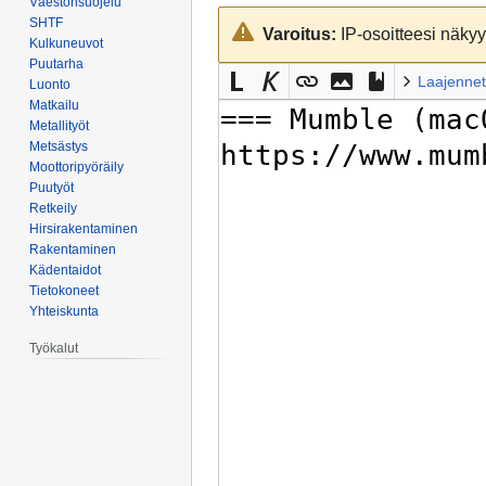
Väestönsuojelu
Siirry
Siirry
SHTF
Varoitus:
IP-osoitteesi näkyy 
navigaatioon
hakuun
Kulkuneuvot
Puutarha
Laajennet
Luonto
Matkailu
Metallityöt
Metsästys
Moottoripyöräily
Puutyöt
Retkeily
Hirsirakentaminen
Rakentaminen
Kädentaidot
Tietokoneet
Yhteiskunta
Työkalut