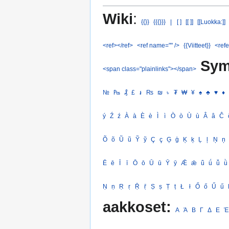
Wiki
:
{{}}
{{{}}}
|
[ ]
[[ ]]
[[Luokka:]]
<ref></ref>
<ref name="" />
{{Viitteet}}
<refe
Sym
<span class="plainlinks"></span>
№
₧
₰
£
៛
₨
₪
৳
₮
₩
¥
♠
♣
♥
♦
ý
Ź
ź
À
à
È
è
Ì
ì
Ò
ò
Ù
ù
Â
â
Ĉ
Õ
õ
Ũ
ũ
Ỹ
ỹ
Ç
ç
Ģ
ģ
Ķ
ķ
Ļ
ļ
Ņ
ņ
Ē
ē
Ī
ī
Ō
ō
Ū
ū
Ȳ
ȳ
Ǣ
ǣ
ǖ
ǘ
ǚ
ǜ
Ṇ
ṇ
Ṛ
ṛ
Ṝ
ṝ
Ṣ
ṣ
Ṭ
ṭ
Ł
ł
Ő
ő
Ű
ű
aakkoset:
Α
Ά
Β
Γ
Δ
Ε
Έ