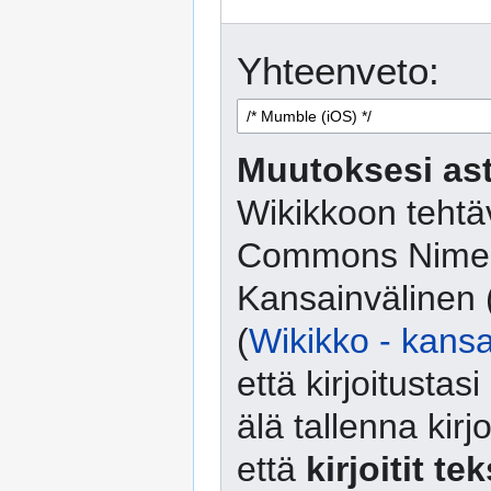
Yhteenveto:
Muutoksesi ast
Wikikkoon tehtäv
Commons Nimeä
Kansainvälinen 
(
Wikikko - kansa
että kirjoitusta
älä tallenna kirj
että
kirjoitit te