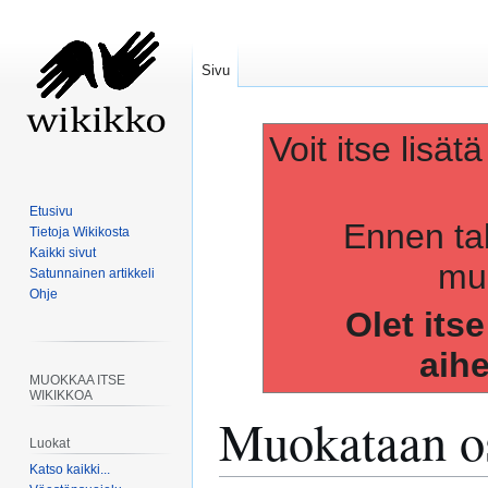
Sivu
Voit itse lisät
Etusivu
Ennen ta
Tietoja Wikikosta
Kaikki sivut
muo
Satunnainen artikkeli
Ohje
Olet its
aih
MUOKKAA ITSE
WIKIKKOA
Muokataan os
Luokat
Katso kaikki...