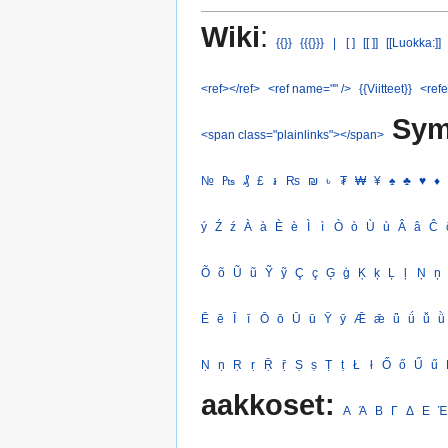
Wiki
:
{{}}
{{{}}}
|
[ ]
[[ ]]
[[Luokka:]]
<ref></ref>
<ref name="" />
{{Viitteet}}
<refe
Sym
<span class="plainlinks"></span>
№
₧
₰
£
៛
₨
₪
৳
₮
₩
¥
♠
♣
♥
♦
ý
Ź
ź
À
à
È
è
Ì
ì
Ò
ò
Ù
ù
Â
â
Ĉ
Õ
õ
Ũ
ũ
Ỹ
ỹ
Ç
ç
Ģ
ģ
Ķ
ķ
Ļ
ļ
Ņ
ņ
Ē
ē
Ī
ī
Ō
ō
Ū
ū
Ȳ
ȳ
Ǣ
ǣ
ǖ
ǘ
ǚ
ǜ
Ṇ
ṇ
Ṛ
ṛ
Ṝ
ṝ
Ṣ
ṣ
Ṭ
ṭ
Ł
ł
Ő
ő
Ű
ű
aakkoset:
Α
Ά
Β
Γ
Δ
Ε
Έ