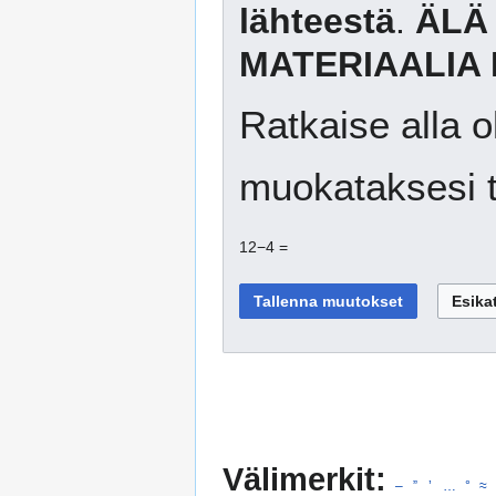
lähteestä
.
ÄLÄ
MATERIAALIA 
Ratkaise alla o
muokataksesi t
12−4 =
Välimerkit:
–
”
’
…
°
≈