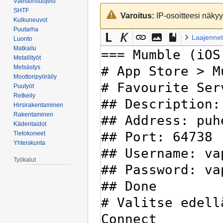
Väestönsuojelu
Siirry
Siirry
SHTF
Varoitus:
IP-osoitteesi näkyy 
navigaatioon
hakuun
Kulkuneuvot
Puutarha
Laajennet
Luonto
Matkailu
Metallityöt
Metsästys
Moottoripyöräily
Puutyöt
Retkeily
Hirsirakentaminen
Rakentaminen
Kädentaidot
Tietokoneet
Yhteiskunta
Työkalut