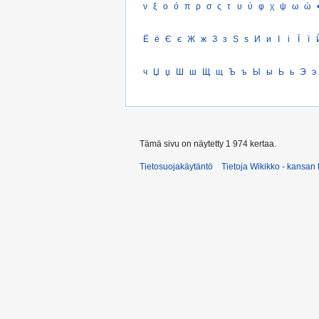
ν
ξ
ο
ό
π
ρ
σ
ς
τ
υ
ύ
φ
χ
ψ
ω
ώ
Ё
ё
Є
є
Ж
ж
З
з
Ѕ
ѕ
И
и
І
і
Ї
ї
ч
Џ
џ
Ш
ш
Щ
щ
Ъ
ъ
Ы
ы
Ь
ь
Э
э
Tämä sivu on näytetty 1 974 kertaa.
Tietosuojakäytäntö
Tietoja Wikikko - kansan 