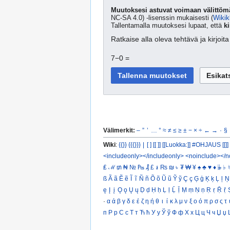
Muutoksesi astuvat voimaan välittömä
NC-SA 4.0) -lisenssin mukaisesti (
Wikik
Tallentamalla muutoksesi lupaat, että
ki
Ratkaise alla oleva tehtävä ja kirjoi
7−0 =
Välimerkit:
–
”
’
…
°
≈
≠
≤
≥
±
−
×
÷
←
→
·
§
Wiki
:
{{}}
{{{}}}
|
[ ]
[[ ]]
[[Luokka:]]
#OHJAUS [[]]
<includeonly></includeonly>
<noinclude></n
₤
ℳ
₥
₦
№
₧
₰
£
៛
₨
₪
৳
₮
₩
¥
♠
♣
♥
♦
𝄫
♭
♮
ß
Ã
ã
Ẽ
ẽ
Ĩ
ĩ
Ñ
ñ
Õ
õ
Ũ
ũ
Ỹ
ỹ
Ç
ç
Ģ
ģ
Ķ
ķ
Ļ
ļ
Ņ
ę
Į
į
Ǫ
ǫ
Ų
ų
Ḍ
ḍ
Ḥ
ḥ
Ḷ
ḷ
Ḹ
ḹ
Ṃ
ṃ
Ṇ
ṇ
Ṛ
ṛ
Ṝ
ṝ
·
α
ά
β
γ
δ
ε
έ
ζ
η
ή
θ
ι
ί
κ
λ
μ
ν
ξ
ο
ό
π
ρ
σ
ς
τ
п
Р
р
С
с
Т
т
Ћ
ћ
У
у
Ў
ў
Ф
ф
Х
х
Ц
ц
Ч
ч
Џ
џ