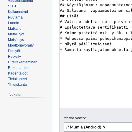
Väestönsuojelu
SHTF
Kulkuneuvot
Puutarha
Luonto
Matkailu
Metallityöt
Metsästys
Moottoripyöräily
Puutyöt
Retkeily
Hirsirakentaminen
Rakentaminen
Kädentaidot
Tietokoneet
Yhteiskunta
Työkalut
Yhteenveto: