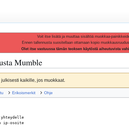
Voit itse lisätä ja muuttaa sisältöä
muokkaa
-painikkeid
Ennen tallennusta suositellaan ottamaan kopio muokkausruudusta 
Olet itse vastuussa tämän teoksen käytöstä aiheutuvista vah
vusta
Mumble
julkisesti kaikille, jos muokkaat.
tu
Erikoismerkit
Ohje