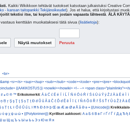
sti.
Kaikki Wikikkoon tehtävät tuotokset katsotaan julkaistuksi Creative 
ko - kansan taitopankki:Tekijänoikeudet
). Jos et halua, että kirjoitustasi muo
rjoitit tekstisi itse, tai kopioit sen jostain vapaasta lähteestä
.
ÄLÄ KÄYTÄ
ta vastaus kenttään muokataksesi tätä sivua (
lisätietoja
):
Peruuta
<br>
&amp
<s></s>
<sup></sup>
<sub></sub>
<code></code>
<pre></pre>
<blockquot
oinclude>
{{AAKKOSTUS:}}
<nowiki></nowiki>
<!-- -->
<span class="plainlinks"></
♯
𝄪
©
®
™
Erikoismerkit
:
Á
á
Ć
ć
É
é
Í
í
Ĺ
ĺ
Ń
ń
Ó
ó
Ŕ
ŕ
Ś
ś
Ú
ú
Ý
ý
Ź
ź
À
à
È
è
Ì
ì
ņ
Ŗ
ŗ
Ş
ş
Ţ
ţ
Ș
ș
Ț
ț
Đ
đ
Ů
ů
Ǎ
ǎ
Č
č
Ď
ď
Ě
ě
Ǐ
ǐ
Ľ
ľ
Ň
ň
Ǒ
ǒ
Ř
ř
Š
š
Ť
ť
Ǔ
ǔ
Ž
ž
Ā
ā
Ṣ
ṣ
Ṭ
ṭ
Ł
ł
Ő
ő
Ű
ű
Ŀ
ŀ
Ħ
ħ
Ð
ð
Þ
þ
Œ
œ
Æ
æ
Ø
ø
Å
å
Ə
ə
•
{{Unicode|}}
Kreikkalais
υ
ύ
φ
χ
ψ
ω
ώ
•
{{Polytoninen|}}
Kyrilliset aakkoset:
А
а
Б
б
В
в
Г
г
Ґ
ґ
Ѓ
ѓ
Д
д
Ђ
ђ
Ш
ш
Щ
щ
Ъ
ъ
Ы
ы
Ь
ь
Э
э
Ю
ю
Я
я