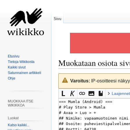
Sivu
Etusivu
Muokataan osiota si
Tietoja Wikikosta
Kaikki sivut
Satunnainen artikkeli
Siirry
Siirry
Ohje
Varoitus:
IP-osoitteesi näkyy 
navigaatioon
hakuun
Laajennet
MUOKKAA ITSE
WIKIKKOA
Luokat
Katso kaikki...