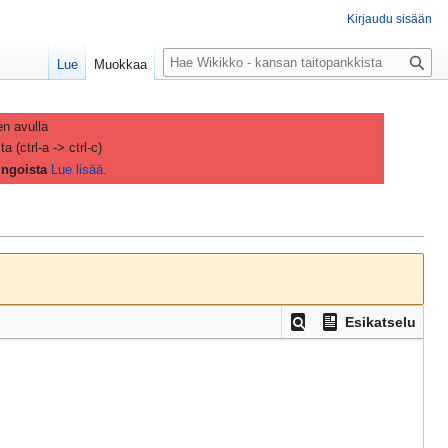
Kirjaudu sisään
H
Lue
Muokkaa
a
k
u
en avulla
(ctrl-a -> ctrl-c)
ingoista
Lue lisää.
Esikatselu