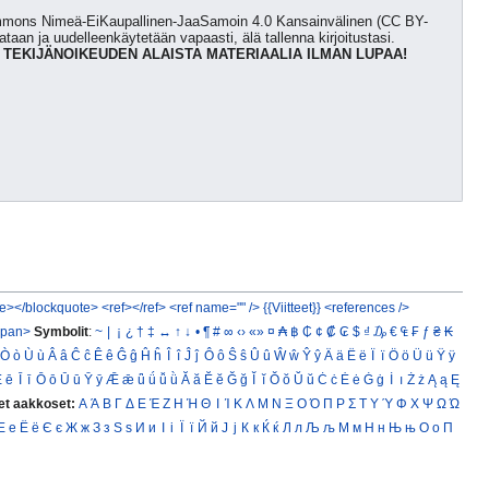
Commons Nimeä-EiKaupallinen-JaaSamoin 4.0 Kansainvälinen (CC BY-
kataan ja uudelleenkäytetään vapaasti, älä tallenna kirjoitustasi.
 TEKIJÄNOIKEUDEN ALAISTA MATERIAALIA ILMAN LUPAA!
e></blockquote>
<ref></ref>
<ref name="" />
{{Viitteet}}
<references />
span>
Symbolit
:
~
|
¡
¿
†
‡
↔
↑
↓
•
¶
#
∞
‹›
«»
¤
₳
฿
₵
¢
₡
₢
$
₫
₯
€
₠
₣
ƒ
₴
₭
Ò
ò
Ù
ù
Â
â
Ĉ
ĉ
Ê
ê
Ĝ
ĝ
Ĥ
ĥ
Î
î
Ĵ
ĵ
Ô
ô
Ŝ
ŝ
Û
û
Ŵ
ŵ
Ŷ
ŷ
Ä
ä
Ë
ë
Ï
ï
Ö
ö
Ü
ü
Ÿ
ÿ
Ē
ē
Ī
ī
Ō
ō
Ū
ū
Ȳ
ȳ
Ǣ
ǣ
ǖ
ǘ
ǚ
ǜ
Ă
ă
Ĕ
ĕ
Ğ
ğ
Ĭ
ĭ
Ŏ
ŏ
Ŭ
ŭ
Ċ
ċ
Ė
ė
Ġ
ġ
İ
ı
Ż
ż
Ą
ą
Ę
et aakkoset:
Α
Ά
Β
Γ
Δ
Ε
Έ
Ζ
Η
Ή
Θ
Ι
Ί
Κ
Λ
Μ
Ν
Ξ
Ο
Ό
Π
Ρ
Σ
Τ
Υ
Ύ
Φ
Χ
Ψ
Ω
Ώ
Е
е
Ё
ё
Є
є
Ж
ж
З
з
Ѕ
ѕ
И
и
І
і
Ї
ї
Й
й
Ј
ј
К
к
Ќ
ќ
Л
л
Љ
љ
М
м
Н
н
Њ
њ
О
о
П