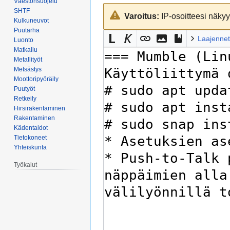
Väestönsuojelu
Siirry
Siirry
SHTF
Varoitus:
IP-osoitteesi näkyy 
navigaatioon
hakuun
Kulkuneuvot
Puutarha
Laajennet
Luonto
Matkailu
Metallityöt
Metsästys
Moottoripyöräily
Puutyöt
Retkeily
Hirsirakentaminen
Rakentaminen
Kädentaidot
Tietokoneet
Yhteiskunta
Työkalut