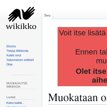
Sivu
Voit itse lisät
Etusivu
Ennen ta
Tietoja Wikikosta
Kaikki sivut
muo
Satunnainen artikkeli
Ohje
Olet its
aih
MUOKKAA ITSE
WIKIKKOA
Muokataan os
Luokat
Katso kaikki...