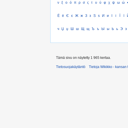
ν
ξ
ο
ό
π
ρ
σ
ς
τ
υ
ύ
φ
χ
ψ
ω
ώ
Ё
ё
Є
є
Ж
ж
З
з
Ѕ
ѕ
И
и
І
і
Ї
ї
ч
Џ
џ
Ш
ш
Щ
щ
Ъ
ъ
Ы
ы
Ь
ь
Э
э
Tämä sivu on näytetty 1 965 kertaa.
Tietosuojakäytäntö
Tietoja Wikikko - kansan 