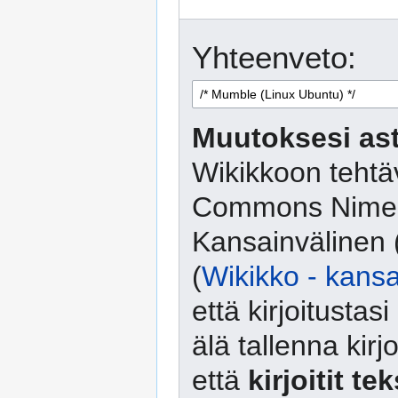
Yhteenveto:
Muutoksesi ast
Wikikkoon tehtäv
Commons Nimeä
Kansainvälinen 
(
Wikikko - kansa
että kirjoitusta
älä tallenna kirj
että
kirjoitit te