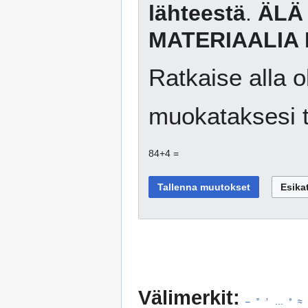
lähteestä
.
ÄLÄ
MATERIAALIA 
Ratkaise alla o
muokataksesi t
84+4 =
Välimerkit:
–
”
’
…
°
≈