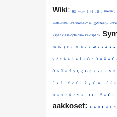
Wiki
:
{{}}
{{{}}}
|
[ ]
[[ ]]
[[Luokka:]]
<ref></ref>
<ref name="" />
{{Viitteet}}
<refe
Sym
<span class="plainlinks"></span>
№
₧
₰
£
៛
₨
₪
৳
₮
₩
¥
♠
♣
♥
♦
ý
Ź
ź
À
à
È
è
Ì
ì
Ò
ò
Ù
ù
Â
â
Ĉ
Õ
õ
Ũ
ũ
Ỹ
ỹ
Ç
ç
Ģ
ģ
Ķ
ķ
Ļ
ļ
Ņ
ņ
Ē
ē
Ī
ī
Ō
ō
Ū
ū
Ȳ
ȳ
Ǣ
ǣ
ǖ
ǘ
ǚ
ǜ
Ṇ
ṇ
Ṛ
ṛ
Ṝ
ṝ
Ṣ
ṣ
Ṭ
ṭ
Ł
ł
Ő
ő
Ű
ű
aakkoset:
Α
Ά
Β
Γ
Δ
Ε
Έ