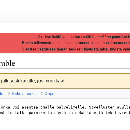
Voit itse lisätä ja muuttaa sisältöä
muokkaa
-painikkeid
Ennen tallennusta suositellaan ottamaan kopio muokkausruudusta 
Olet itse vastuussa tämän teoksen käytöstä aiheutuvista vah
mble
julkisesti kaikille, jos muokkaat.
tu
Erikoismerkit
Ohje