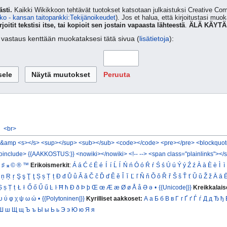
sti.
Kaikki Wikikkoon tehtävät tuotokset katsotaan julkaistuksi Creative 
ko - kansan taitopankki:Tekijänoikeudet
). Jos et halua, että kirjoitustasi muo
rjoitit tekstisi itse, tai kopioit sen jostain vapaasta lähteestä
.
ÄLÄ KÄYTÄ
ta vastaus kenttään muokataksesi tätä sivua (
lisätietoja
):
Peruuta
<br>
&amp
<s></s>
<sup></sup>
<sub></sub>
<code></code>
<pre></pre>
<blockquot
oinclude>
{{AAKKOSTUS:}}
<nowiki></nowiki>
<!-- -->
<span class="plainlinks"></
♯
𝄪
©
®
™
Erikoismerkit
:
Á
á
Ć
ć
É
é
Í
í
Ĺ
ĺ
Ń
ń
Ó
ó
Ŕ
ŕ
Ś
ś
Ú
ú
Ý
ý
Ź
ź
À
à
È
è
Ì
ì
ņ
Ŗ
ŗ
Ş
ş
Ţ
ţ
Ș
ș
Ț
ț
Đ
đ
Ů
ů
Ǎ
ǎ
Č
č
Ď
ď
Ě
ě
Ǐ
ǐ
Ľ
ľ
Ň
ň
Ǒ
ǒ
Ř
ř
Š
š
Ť
ť
Ǔ
ǔ
Ž
ž
Ā
ā
Ṣ
ṣ
Ṭ
ṭ
Ł
ł
Ő
ő
Ű
ű
Ŀ
ŀ
Ħ
ħ
Ð
ð
Þ
þ
Œ
œ
Æ
æ
Ø
ø
Å
å
Ə
ə
•
{{Unicode|}}
Kreikkalais
υ
ύ
φ
χ
ψ
ω
ώ
•
{{Polytoninen|}}
Kyrilliset aakkoset:
А
а
Б
б
В
в
Г
г
Ґ
ґ
Ѓ
ѓ
Д
д
Ђ
ђ
Ш
ш
Щ
щ
Ъ
ъ
Ы
ы
Ь
ь
Э
э
Ю
ю
Я
я