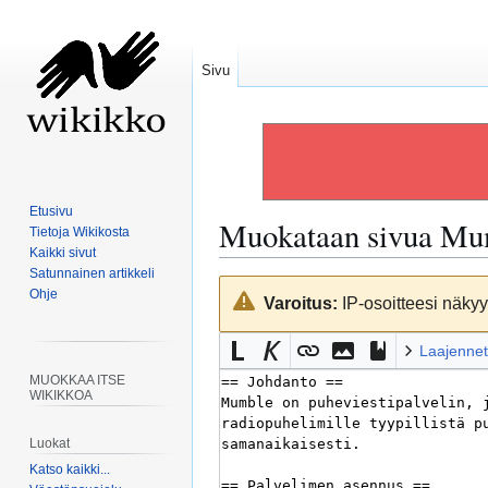
Sivu
Etusivu
Muokataan sivua
Mu
Tietoja Wikikosta
Kaikki sivut
Satunnainen artikkeli
Siirry
Siirry
Ohje
Varoitus:
IP-osoitteesi näkyy 
navigaatioon
hakuun
Laajennet
MUOKKAA ITSE
WIKIKKOA
Luokat
Katso kaikki...