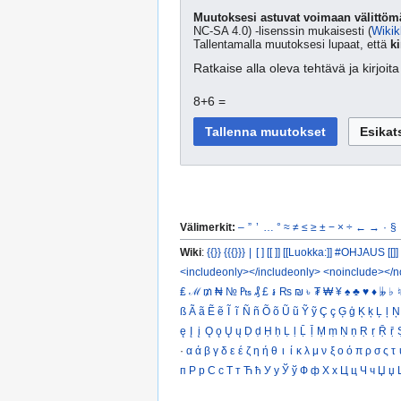
Muutoksesi astuvat voimaan välittömä
NC-SA 4.0) -lisenssin mukaisesti (
Wikik
Tallentamalla muutoksesi lupaat, että
ki
Ratkaise alla oleva tehtävä ja kirjoi
8+6 =
Välimerkit:
–
”
’
…
°
≈
≠
≤
≥
±
−
×
÷
←
→
·
§
Wiki
:
{{}}
{{{}}}
|
[ ]
[[ ]]
[[Luokka:]]
#OHJAUS [[]]
<includeonly></includeonly>
<noinclude></n
₤
ℳ
₥
₦
№
₧
₰
£
៛
₨
₪
৳
₮
₩
¥
♠
♣
♥
♦
𝄫
♭
♮
ß
Ã
ã
Ẽ
ẽ
Ĩ
ĩ
Ñ
ñ
Õ
õ
Ũ
ũ
Ỹ
ỹ
Ç
ç
Ģ
ģ
Ķ
ķ
Ļ
ļ
Ņ
ę
Į
į
Ǫ
ǫ
Ų
ų
Ḍ
ḍ
Ḥ
ḥ
Ḷ
ḷ
Ḹ
ḹ
Ṃ
ṃ
Ṇ
ṇ
Ṛ
ṛ
Ṝ
ṝ
·
α
ά
β
γ
δ
ε
έ
ζ
η
ή
θ
ι
ί
κ
λ
μ
ν
ξ
ο
ό
π
ρ
σ
ς
τ
п
Р
р
С
с
Т
т
Ћ
ћ
У
у
Ў
ў
Ф
ф
Х
х
Ц
ц
Ч
ч
Џ
џ