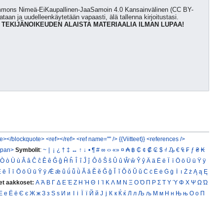
Commons Nimeä-EiKaupallinen-JaaSamoin 4.0 Kansainvälinen (CC BY-
kataan ja uudelleenkäytetään vapaasti, älä tallenna kirjoitustasi.
 TEKIJÄNOIKEUDEN ALAISTA MATERIAALIA ILMAN LUPAA!
e></blockquote>
<ref></ref>
<ref name="" />
{{Viitteet}}
<references />
span>
Symbolit
:
~
|
¡
¿
†
‡
↔
↑
↓
•
¶
#
∞
‹›
«»
¤
₳
฿
₵
¢
₡
₢
$
₫
₯
€
₠
₣
ƒ
₴
₭
Ò
ò
Ù
ù
Â
â
Ĉ
ĉ
Ê
ê
Ĝ
ĝ
Ĥ
ĥ
Î
î
Ĵ
ĵ
Ô
ô
Ŝ
ŝ
Û
û
Ŵ
ŵ
Ŷ
ŷ
Ä
ä
Ë
ë
Ï
ï
Ö
ö
Ü
ü
Ÿ
ÿ
Ē
ē
Ī
ī
Ō
ō
Ū
ū
Ȳ
ȳ
Ǣ
ǣ
ǖ
ǘ
ǚ
ǜ
Ă
ă
Ĕ
ĕ
Ğ
ğ
Ĭ
ĭ
Ŏ
ŏ
Ŭ
ŭ
Ċ
ċ
Ė
ė
Ġ
ġ
İ
ı
Ż
ż
Ą
ą
Ę
et aakkoset:
Α
Ά
Β
Γ
Δ
Ε
Έ
Ζ
Η
Ή
Θ
Ι
Ί
Κ
Λ
Μ
Ν
Ξ
Ο
Ό
Π
Ρ
Σ
Τ
Υ
Ύ
Φ
Χ
Ψ
Ω
Ώ
Е
е
Ё
ё
Є
є
Ж
ж
З
з
Ѕ
ѕ
И
и
І
і
Ї
ї
Й
й
Ј
ј
К
к
Ќ
ќ
Л
л
Љ
љ
М
м
Н
н
Њ
њ
О
о
П