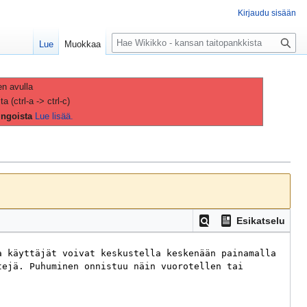
Kirjaudu sisään
H
Lue
Muokkaa
a
k
u
en avulla
(ctrl-a -> ctrl-c)
ingoista
Lue lisää.
Esikatselu