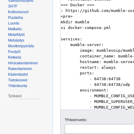
Väestönsuojelu
SHTF
Kulkuneuvot
Puutarha
Luonto
Matkailu
Metallityöt
Metsästys
Moottoripyöräily
Puutyöt
Retkeily
Hirsirakentaminen
Rakentaminen
Kädentaidot
Tietokoneet
Yhteiskunta
Työkalut
Yhteenveto: