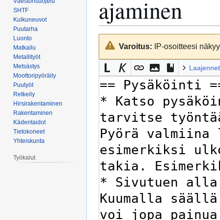
ajaminen
Väestönsuojelu
SHTF
Kulkuneuvot
Puutarha
Luonto
Siirry
Siirry
Varoitus:
IP-osoitteesi näkyy 
Matkailu
navigaatioon
hakuun
Metallityöt
Metsästys
Laajennet
Moottoripyöräily
Puutyöt
Retkeily
Hirsirakentaminen
Rakentaminen
Kädentaidot
Tietokoneet
Yhteiskunta
Työkalut