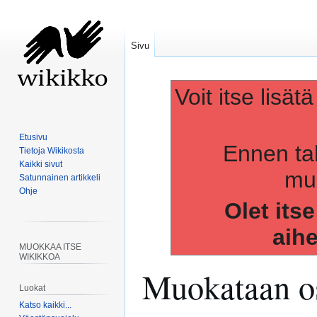
Sivu
Voit itse lisät
Etusivu
Ennen ta
Tietoja Wikikosta
Kaikki sivut
muo
Satunnainen artikkeli
Ohje
Olet its
aih
MUOKKAA ITSE
WIKIKKOA
Muokataan os
Luokat
Katso kaikki...