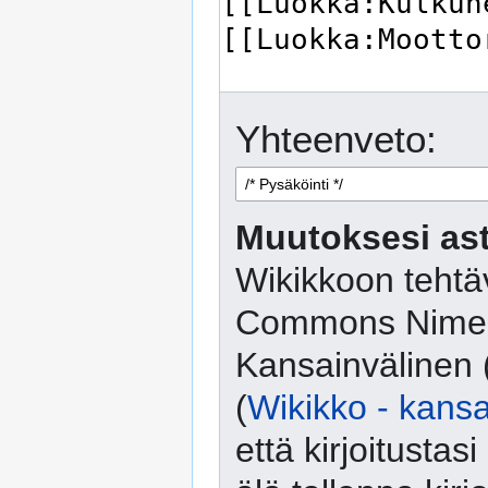
Yhteenveto:
Muutoksesi ast
Wikikkoon tehtäv
Commons Nimeä
Kansainvälinen 
(
Wikikko - kansa
että kirjoitusta