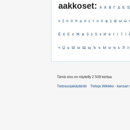
aakkoset:
Α
Ά
Β
Γ
Δ
Ε
Έ
ν
ξ
ο
ό
π
ρ
σ
ς
τ
υ
ύ
φ
χ
ψ
ω
ώ
Ё
ё
Є
є
Ж
ж
З
з
Ѕ
ѕ
И
и
І
і
Ї
ї
ч
Џ
џ
Ш
ш
Щ
щ
Ъ
ъ
Ы
ы
Ь
ь
Э
э
Tämä sivu on näytetty 2 509 kertaa.
Tietosuojakäytäntö
Tietoja Wikikko - kansan 