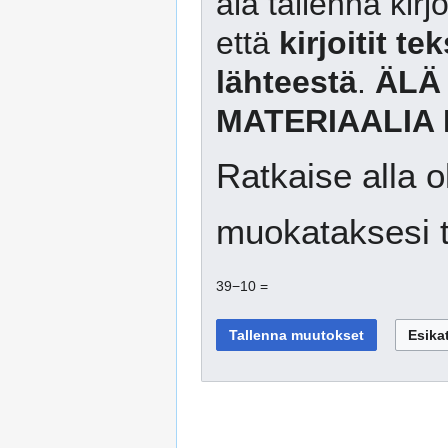
älä tallenna kirj
että
kirjoitit te
lähteestä
.
ÄLÄ
MATERIAALIA 
Ratkaise alla o
muokataksesi t
39−10 =