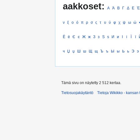
aakkoset:
Α
Ά
Β
Γ
Δ
Ε
Έ
ν
ξ
ο
ό
π
ρ
σ
ς
τ
υ
ύ
φ
χ
ψ
ω
ώ
Ё
ё
Є
є
Ж
ж
З
з
Ѕ
ѕ
И
и
І
і
Ї
ї
ч
Џ
џ
Ш
ш
Щ
щ
Ъ
ъ
Ы
ы
Ь
ь
Э
э
Tämä sivu on näytetty 2 512 kertaa.
Tietosuojakäytäntö
Tietoja Wikikko - kansan 