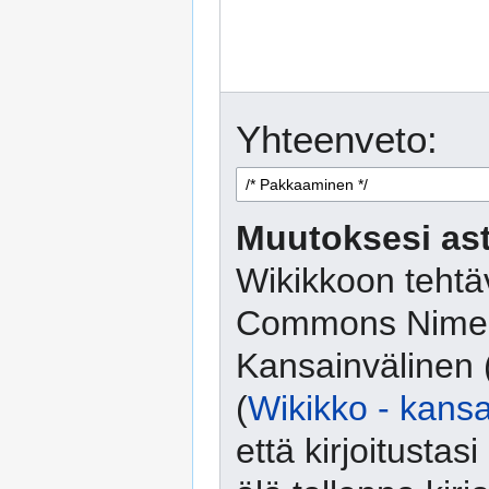
Yhteenveto:
Muutoksesi ast
Wikikkoon tehtäv
Commons Nimeä
Kansainvälinen 
(
Wikikko - kansa
että kirjoitusta