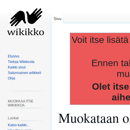
Sivu
Voit itse lisät
Etusivu
Ennen ta
Tietoja Wikikosta
Kaikki sivut
muo
Satunnainen artikkeli
Ohje
Olet its
aih
MUOKKAA ITSE
WIKIKKOA
Muokataan os
Luokat
Katso kaikki...