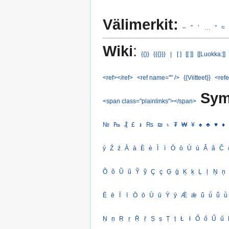
Välimerkit:
–
”
’
…
°
≈
Wiki
:
{{}}
{{{}}}
|
[ ]
[[ ]]
[[Luokka:]]
<ref></ref>
<ref name="" />
{{Viitteet}}
<refe
Sym
<span class="plainlinks"></span>
№
₧
₰
£
៛
₨
₪
৳
₮
₩
¥
♠
♣
♥
♦
ý
Ź
ź
À
à
È
è
Ì
ì
Ò
ò
Ù
ù
Â
â
Ĉ
Õ
õ
Ũ
ũ
Ỹ
ỹ
Ç
ç
Ģ
ģ
Ķ
ķ
Ļ
ļ
Ņ
ņ
Ē
ē
Ī
ī
Ō
ō
Ū
ū
Ȳ
ȳ
Ǣ
ǣ
ǖ
ǘ
ǚ
ǜ
Ṇ
ṇ
Ṛ
ṛ
Ṝ
ṝ
Ṣ
ṣ
Ṭ
ṭ
Ł
ł
Ő
ő
Ű
ű