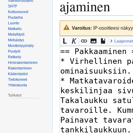
ajaminen
Väestönsuojelu
SHTF
Kulkuneuvot
Puutarha
Luonto
Siirry
Siirry
Varoitus:
IP-osoitteesi näkyy 
Matkailu
navigaatioon
hakuun
Metallityöt
Metsästys
Laajennet
Moottoripyöräily
Puutyöt
Retkeily
Hirsirakentaminen
Rakentaminen
Kädentaidot
Tietokoneet
Yhteiskunta
Työkalut