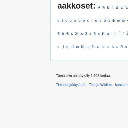
aakkoset:
Α
Ά
Β
Γ
Δ
Ε
Έ
ν
ξ
ο
ό
π
ρ
σ
ς
τ
υ
ύ
φ
χ
ψ
ω
ώ
Ё
ё
Є
є
Ж
ж
З
з
Ѕ
ѕ
И
и
І
і
Ї
ї
ч
Џ
џ
Ш
ш
Щ
щ
Ъ
ъ
Ы
ы
Ь
ь
Э
э
Tämä sivu on näytetty 2 508 kertaa.
Tietosuojakäytäntö
Tietoja Wikikko - kansan 