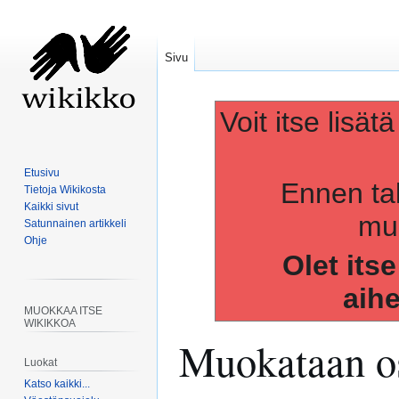
Sivu
Voit itse lisät
Etusivu
Ennen ta
Tietoja Wikikosta
Kaikki sivut
muo
Satunnainen artikkeli
Ohje
Olet its
aih
MUOKKAA ITSE
WIKIKKOA
Muokataan os
Luokat
Katso kaikki...