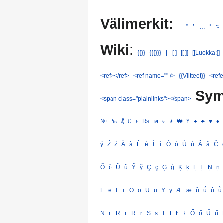
Välimerkit:
–
”
’
…
°
≈
Wiki
:
{{}}
{{{}}}
|
[ ]
[[ ]]
[[Luokka:]]
<ref></ref>
<ref name="" />
{{Viitteet}}
<refe
Sym
<span class="plainlinks"></span>
№
₧
₰
£
៛
₨
₪
৳
₮
₩
¥
♠
♣
♥
♦
ý
Ź
ź
À
à
È
è
Ì
ì
Ò
ò
Ù
ù
Â
â
Ĉ
Õ
õ
Ũ
ũ
Ỹ
ỹ
Ç
ç
Ģ
ģ
Ķ
ķ
Ļ
ļ
Ņ
ņ
Ē
ē
Ī
ī
Ō
ō
Ū
ū
Ȳ
ȳ
Ǣ
ǣ
ǖ
ǘ
ǚ
ǜ
Ṇ
ṇ
Ṛ
ṛ
Ṝ
ṝ
Ṣ
ṣ
Ṭ
ṭ
Ł
ł
Ő
ő
Ű
ű