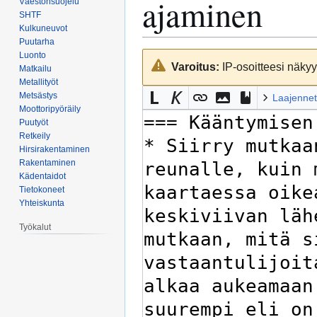
ajaminen
Väestönsuojelu
SHTF
Kulkuneuvot
Puutarha
Luonto
Siirry
Siirry
Varoitus:
IP-osoitteesi näkyy 
Matkailu
navigaatioon
hakuun
Metallityöt
Metsästys
Laajennet
Moottoripyöräily
Puutyöt
Retkeily
Hirsirakentaminen
Rakentaminen
Kädentaidot
Tietokoneet
Yhteiskunta
Työkalut