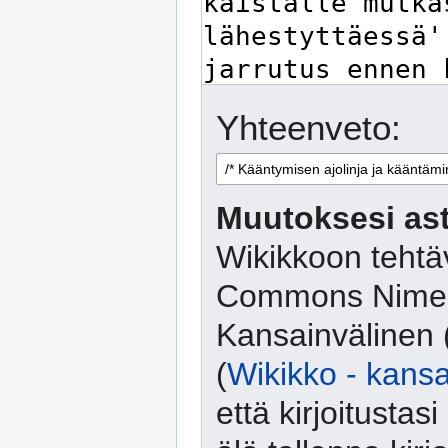
Yhteenveto:
Muutoksesi ast
Wikikkoon tehtäv
Commons Nimeä
Kansainvälinen 
(
Wikikko - kansa
että kirjoitusta