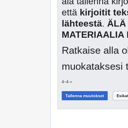
älä tallenna kirj
että
kirjoitit te
lähteestä
.
ÄLÄ
MATERIAALIA 
Ratkaise alla o
muokataksesi t
4−4 =