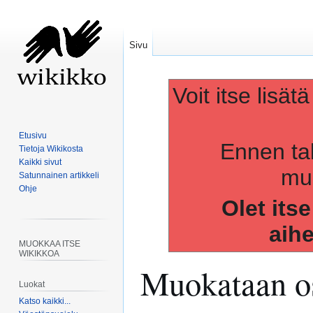
Sivu
Voit itse lisät
Etusivu
Ennen ta
Tietoja Wikikosta
Kaikki sivut
muo
Satunnainen artikkeli
Ohje
Olet its
aih
MUOKKAA ITSE
WIKIKKOA
Muokataan os
Luokat
Katso kaikki...