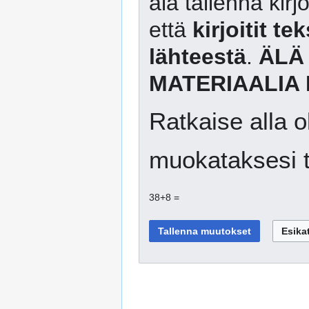
älä tallenna kirj
että
kirjoitit te
lähteestä
.
ÄLÄ
MATERIAALIA 
Ratkaise alla o
muokataksesi t
38+8 =