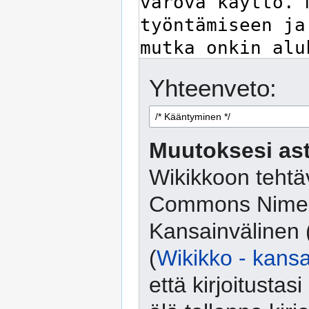
Yhteenveto:
Muutoksesi ast
Wikikkoon tehtäv
Commons Nimeä
Kansainvälinen 
(
Wikikko - kansa
että kirjoitusta