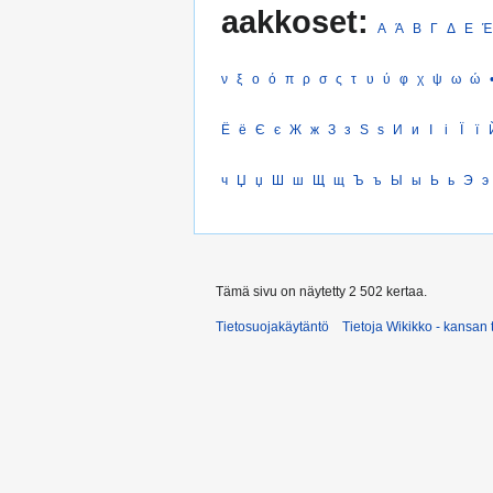
aakkoset:
Α
Ά
Β
Γ
Δ
Ε
Έ
ν
ξ
ο
ό
π
ρ
σ
ς
τ
υ
ύ
φ
χ
ψ
ω
ώ
Ё
ё
Є
є
Ж
ж
З
з
Ѕ
ѕ
И
и
І
і
Ї
ї
ч
Џ
џ
Ш
ш
Щ
щ
Ъ
ъ
Ы
ы
Ь
ь
Э
э
Tämä sivu on näytetty 2 502 kertaa.
Tietosuojakäytäntö
Tietoja Wikikko - kansan 