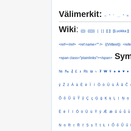
Välimerkit:
–
”
’
…
°
≈
Wiki
:
{{}}
{{{}}}
|
[ ]
[[ ]]
[[Luokka:]]
<ref></ref>
<ref name="" />
{{Viitteet}}
<refe
Sym
<span class="plainlinks"></span>
№
₧
₰
£
៛
₨
₪
৳
₮
₩
¥
♠
♣
♥
♦
ý
Ź
ź
À
à
È
è
Ì
ì
Ò
ò
Ù
ù
Â
â
Ĉ
Õ
õ
Ũ
ũ
Ỹ
ỹ
Ç
ç
Ģ
ģ
Ķ
ķ
Ļ
ļ
Ņ
ņ
Ē
ē
Ī
ī
Ō
ō
Ū
ū
Ȳ
ȳ
Ǣ
ǣ
ǖ
ǘ
ǚ
ǜ
Ṇ
ṇ
Ṛ
ṛ
Ṝ
ṝ
Ṣ
ṣ
Ṭ
ṭ
Ł
ł
Ő
ő
Ű
ű