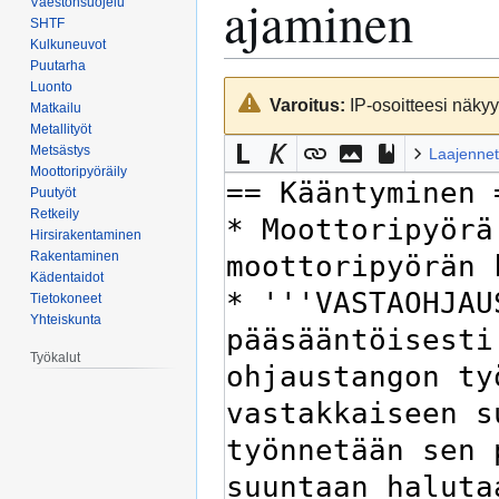
ajaminen
Väestönsuojelu
SHTF
Kulkuneuvot
Puutarha
Luonto
Siirry
Siirry
Varoitus:
IP-osoitteesi näkyy 
Matkailu
navigaatioon
hakuun
Metallityöt
Metsästys
Laajennet
Moottoripyöräily
Puutyöt
Retkeily
Hirsirakentaminen
Rakentaminen
Kädentaidot
Tietokoneet
Yhteiskunta
Työkalut