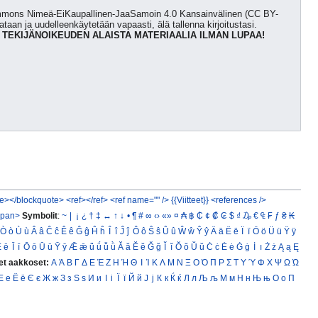
Commons Nimeä-EiKaupallinen-JaaSamoin 4.0 Kansainvälinen (CC BY-
kataan ja uudelleenkäytetään vapaasti, älä tallenna kirjoitustasi.
 TEKIJÄNOIKEUDEN ALAISTA MATERIAALIA ILMAN LUPAA!
e></blockquote>
<ref></ref>
<ref name="" />
{{Viitteet}}
<references />
span>
Symbolit
:
~
|
¡
¿
†
‡
↔
↑
↓
•
¶
#
∞
‹›
«»
¤
₳
฿
₵
¢
₡
₢
$
₫
₯
€
₠
₣
ƒ
₴
₭
Ò
ò
Ù
ù
Â
â
Ĉ
ĉ
Ê
ê
Ĝ
ĝ
Ĥ
ĥ
Î
î
Ĵ
ĵ
Ô
ô
Ŝ
ŝ
Û
û
Ŵ
ŵ
Ŷ
ŷ
Ä
ä
Ë
ë
Ï
ï
Ö
ö
Ü
ü
Ÿ
ÿ
Ē
ē
Ī
ī
Ō
ō
Ū
ū
Ȳ
ȳ
Ǣ
ǣ
ǖ
ǘ
ǚ
ǜ
Ă
ă
Ĕ
ĕ
Ğ
ğ
Ĭ
ĭ
Ŏ
ŏ
Ŭ
ŭ
Ċ
ċ
Ė
ė
Ġ
ġ
İ
ı
Ż
ż
Ą
ą
Ę
et aakkoset:
Α
Ά
Β
Γ
Δ
Ε
Έ
Ζ
Η
Ή
Θ
Ι
Ί
Κ
Λ
Μ
Ν
Ξ
Ο
Ό
Π
Ρ
Σ
Τ
Υ
Ύ
Φ
Χ
Ψ
Ω
Ώ
Е
е
Ё
ё
Є
є
Ж
ж
З
з
Ѕ
ѕ
И
и
І
і
Ї
ї
Й
й
Ј
ј
К
к
Ќ
ќ
Л
л
Љ
љ
М
м
Н
н
Њ
њ
О
о
П