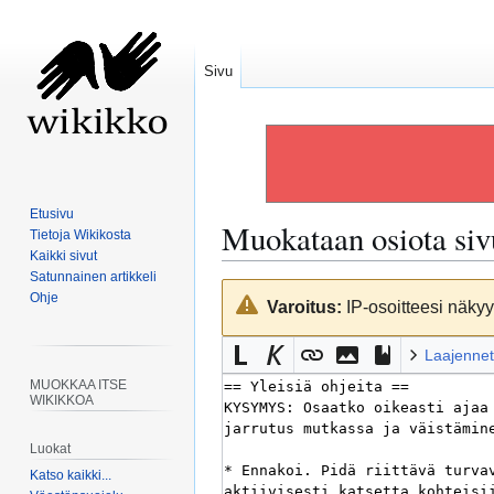
Sivu
Etusivu
Muokataan osiota si
Tietoja Wikikosta
Kaikki sivut
Satunnainen artikkeli
Siirry
Siirry
Ohje
Varoitus:
IP-osoitteesi näkyy 
navigaatioon
hakuun
Laajennet
MUOKKAA ITSE
WIKIKKOA
Luokat
Katso kaikki...