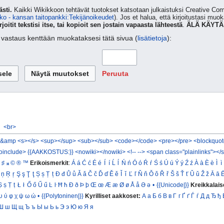
sti.
Kaikki Wikikkoon tehtävät tuotokset katsotaan julkaistuksi Creative 
ko - kansan taitopankki:Tekijänoikeudet
). Jos et halua, että kirjoitustasi muo
rjoitit tekstisi itse, tai kopioit sen jostain vapaasta lähteestä
.
ÄLÄ KÄYTÄ
ta vastaus kenttään muokataksesi tätä sivua (
lisätietoja
):
Peruuta
<br>
&amp
<s></s>
<sup></sup>
<sub></sub>
<code></code>
<pre></pre>
<blockquot
oinclude>
{{AAKKOSTUS:}}
<nowiki></nowiki>
<!-- -->
<span class="plainlinks"></
♯
𝄪
©
®
™
Erikoismerkit
:
Á
á
Ć
ć
É
é
Í
í
Ĺ
ĺ
Ń
ń
Ó
ó
Ŕ
ŕ
Ś
ś
Ú
ú
Ý
ý
Ź
ź
À
à
È
è
Ì
ì
ņ
Ŗ
ŗ
Ş
ş
Ţ
ţ
Ș
ș
Ț
ț
Đ
đ
Ů
ů
Ǎ
ǎ
Č
č
Ď
ď
Ě
ě
Ǐ
ǐ
Ľ
ľ
Ň
ň
Ǒ
ǒ
Ř
ř
Š
š
Ť
ť
Ǔ
ǔ
Ž
ž
Ā
ā
Ṣ
ṣ
Ṭ
ṭ
Ł
ł
Ő
ő
Ű
ű
Ŀ
ŀ
Ħ
ħ
Ð
ð
Þ
þ
Œ
œ
Æ
æ
Ø
ø
Å
å
Ə
ə
•
{{Unicode|}}
Kreikkalais
υ
ύ
φ
χ
ψ
ω
ώ
•
{{Polytoninen|}}
Kyrilliset aakkoset:
А
а
Б
б
В
в
Г
г
Ґ
ґ
Ѓ
ѓ
Д
д
Ђ
ђ
Ш
ш
Щ
щ
Ъ
ъ
Ы
ы
Ь
ь
Э
э
Ю
ю
Я
я