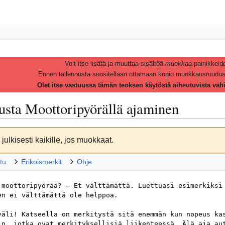
Voit itse lisätä ja muuttaa sisältöä
muokkaa
-painikkeid
Ennen tallennusta suositellaan ottamaan kopio muokkausruudusta 
Olet itse vastuussa tämän teoksen käytöstä aiheutuvista vah
vusta
Moottoripyörällä ajaminen
julkisesti kaikille, jos muokkaat.
tu
Erikoismerkit
Ohje