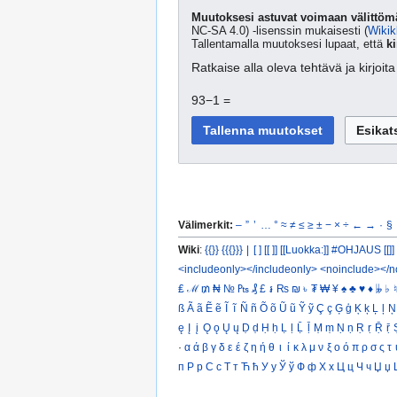
Muutoksesi astuvat voimaan välittömä
NC-SA 4.0) -lisenssin mukaisesti (
Wikik
Tallentamalla muutoksesi lupaat, että
ki
Ratkaise alla oleva tehtävä ja kirjoi
93−1 =
Välimerkit:
–
”
’
…
°
≈
≠
≤
≥
±
−
×
÷
←
→
·
§
Wiki
:
{{}}
{{{}}}
|
[ ]
[[ ]]
[[Luokka:]]
#OHJAUS [[]]
<includeonly></includeonly>
<noinclude></n
₤
ℳ
₥
₦
№
₧
₰
£
៛
₨
₪
৳
₮
₩
¥
♠
♣
♥
♦
𝄫
♭
♮
ß
Ã
ã
Ẽ
ẽ
Ĩ
ĩ
Ñ
ñ
Õ
õ
Ũ
ũ
Ỹ
ỹ
Ç
ç
Ģ
ģ
Ķ
ķ
Ļ
ļ
Ņ
ę
Į
į
Ǫ
ǫ
Ų
ų
Ḍ
ḍ
Ḥ
ḥ
Ḷ
ḷ
Ḹ
ḹ
Ṃ
ṃ
Ṇ
ṇ
Ṛ
ṛ
Ṝ
ṝ
·
α
ά
β
γ
δ
ε
έ
ζ
η
ή
θ
ι
ί
κ
λ
μ
ν
ξ
ο
ό
π
ρ
σ
ς
τ
п
Р
р
С
с
Т
т
Ћ
ћ
У
у
Ў
ў
Ф
ф
Х
х
Ц
ц
Ч
ч
Џ
џ