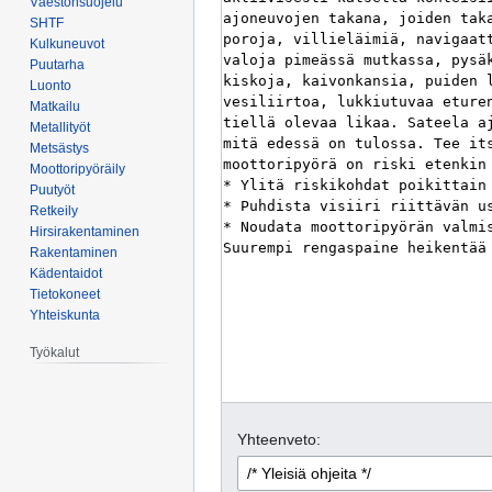
Väestönsuojelu
SHTF
Kulkuneuvot
Puutarha
Luonto
Matkailu
Metallityöt
Metsästys
Moottoripyöräily
Puutyöt
Retkeily
Hirsirakentaminen
Rakentaminen
Kädentaidot
Tietokoneet
Yhteiskunta
Työkalut
Yhteenveto: