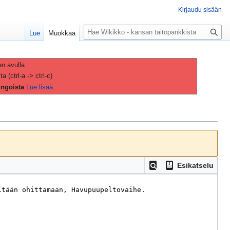
Kirjaudu sisään
H
Lue
Muokkaa
a
k
u
en avulla
(ctrl-a -> ctrl-c)
ingoista
Lue lisää.
Esikatselu