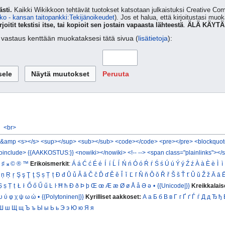
sti.
Kaikki Wikikkoon tehtävät tuotokset katsotaan julkaistuksi Creative 
ko - kansan taitopankki:Tekijänoikeudet
). Jos et halua, että kirjoitustasi muo
rjoitit tekstisi itse, tai kopioit sen jostain vapaasta lähteestä
.
ÄLÄ KÄYTÄ
ta vastaus kenttään muokataksesi tätä sivua (
lisätietoja
):
Peruuta
<br>
&amp
<s></s>
<sup></sup>
<sub></sub>
<code></code>
<pre></pre>
<blockquot
oinclude>
{{AAKKOSTUS:}}
<nowiki></nowiki>
<!-- -->
<span class="plainlinks"></
♯
𝄪
©
®
™
Erikoismerkit
:
Á
á
Ć
ć
É
é
Í
í
Ĺ
ĺ
Ń
ń
Ó
ó
Ŕ
ŕ
Ś
ś
Ú
ú
Ý
ý
Ź
ź
À
à
È
è
Ì
ì
ņ
Ŗ
ŗ
Ş
ş
Ţ
ţ
Ș
ș
Ț
ț
Đ
đ
Ů
ů
Ǎ
ǎ
Č
č
Ď
ď
Ě
ě
Ǐ
ǐ
Ľ
ľ
Ň
ň
Ǒ
ǒ
Ř
ř
Š
š
Ť
ť
Ǔ
ǔ
Ž
ž
Ā
ā
Ṣ
ṣ
Ṭ
ṭ
Ł
ł
Ő
ő
Ű
ű
Ŀ
ŀ
Ħ
ħ
Ð
ð
Þ
þ
Œ
œ
Æ
æ
Ø
ø
Å
å
Ə
ə
•
{{Unicode|}}
Kreikkalais
υ
ύ
φ
χ
ψ
ω
ώ
•
{{Polytoninen|}}
Kyrilliset aakkoset:
А
а
Б
б
В
в
Г
г
Ґ
ґ
Ѓ
ѓ
Д
д
Ђ
ђ
Ш
ш
Щ
щ
Ъ
ъ
Ы
ы
Ь
ь
Э
э
Ю
ю
Я
я