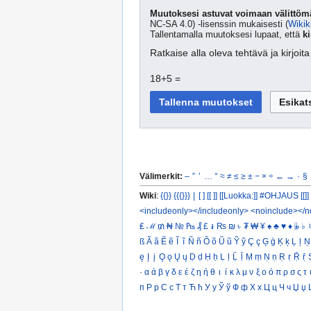
Muutoksesi astuvat voimaan välittömä
NC-SA 4.0) -lisenssin mukaisesti (
Wikik
Tallentamalla muutoksesi lupaat, että
ki
Ratkaise alla oleva tehtävä ja kirjoi
18+5 =
Välimerkit:
–
”
’
…
°
≈
≠
≤
≥
±
−
×
÷
←
→
·
§
Wiki
:
{{}}
{{{}}}
|
[ ]
[[ ]]
[[Luokka:]]
#OHJAUS [[]]
<includeonly></includeonly>
<noinclude></n
₤
ℳ
₥
₦
№
₧
₰
£
៛
₨
₪
৳
₮
₩
¥
♠
♣
♥
♦
𝄫
♭
♮
ß
Ã
ã
Ẽ
ẽ
Ĩ
ĩ
Ñ
ñ
Õ
õ
Ũ
ũ
Ỹ
ỹ
Ç
ç
Ģ
ģ
Ķ
ķ
Ļ
ļ
Ņ
ę
Į
į
Ǫ
ǫ
Ų
ų
Ḍ
ḍ
Ḥ
ḥ
Ḷ
ḷ
Ḹ
ḹ
Ṃ
ṃ
Ṇ
ṇ
Ṛ
ṛ
Ṝ
ṝ
·
α
ά
β
γ
δ
ε
έ
ζ
η
ή
θ
ι
ί
κ
λ
μ
ν
ξ
ο
ό
π
ρ
σ
ς
τ
п
Р
р
С
с
Т
т
Ћ
ћ
У
у
Ў
ў
Ф
ф
Х
х
Ц
ц
Ч
ч
Џ
џ