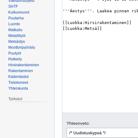
Väestönsuojelu
SHTF
Kulkuneuvot
Puutarha
Luonto
Matkailu
Metallityöt
Metsästys
Moottoripyöräily
Puutyöt
Retkeily
Hirsirakentaminen
Rakentaminen
Kädentaidot
Tietokoneet
Yhteiskunta
Työkalut
Yhteenveto: