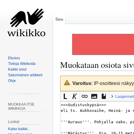
Sivu
Etusivu
Muokataan osiota si
Tietoja Wikikosta
Kaikki sivut
Satunnainen artikkeli
Siirry
Siirry
Ohje
Varoitus:
IP-osoitteesi näkyy 
navigaatioon
hakuun
Laajennet
MUOKKAA ITSE
WIKIKKOA
Luokat
Katso kaikki...