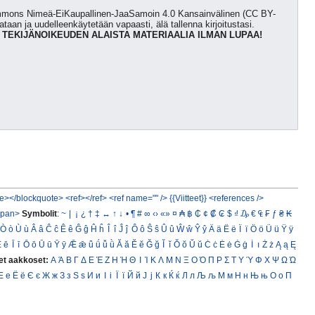
Commons Nimeä-EiKaupallinen-JaaSamoin 4.0 Kansainvälinen (CC BY-
kataan ja uudelleenkäytetään vapaasti, älä tallenna kirjoitustasi.
 TEKIJÄNOIKEUDEN ALAISTA MATERIAALIA ILMAN LUPAA!
e></blockquote>
<ref></ref>
<ref name="" />
{{Viitteet}}
<references />
span>
Symbolit
:
~
|
¡
¿
†
‡
↔
↑
↓
•
¶
#
∞
‹›
«»
¤
₳
฿
₵
¢
₡
₢
$
₫
₯
€
₠
₣
ƒ
₴
₭
Ò
ò
Ù
ù
Â
â
Ĉ
ĉ
Ê
ê
Ĝ
ĝ
Ĥ
ĥ
Î
î
Ĵ
ĵ
Ô
ô
Ŝ
ŝ
Û
û
Ŵ
ŵ
Ŷ
ŷ
Ä
ä
Ë
ë
Ï
ï
Ö
ö
Ü
ü
Ÿ
ÿ
Ē
ē
Ī
ī
Ō
ō
Ū
ū
Ȳ
ȳ
Ǣ
ǣ
ǖ
ǘ
ǚ
ǜ
Ă
ă
Ĕ
ĕ
Ğ
ğ
Ĭ
ĭ
Ŏ
ŏ
Ŭ
ŭ
Ċ
ċ
Ė
ė
Ġ
ġ
İ
ı
Ż
ż
Ą
ą
Ę
et aakkoset:
Α
Ά
Β
Γ
Δ
Ε
Έ
Ζ
Η
Ή
Θ
Ι
Ί
Κ
Λ
Μ
Ν
Ξ
Ο
Ό
Π
Ρ
Σ
Τ
Υ
Ύ
Φ
Χ
Ψ
Ω
Ώ
Е
е
Ё
ё
Є
є
Ж
ж
З
з
Ѕ
ѕ
И
и
І
і
Ї
ї
Й
й
Ј
ј
К
к
Ќ
ќ
Л
л
Љ
љ
М
м
Н
н
Њ
њ
О
о
П