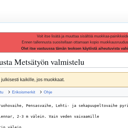
Voit itse lisätä ja muuttaa sisältöä
muokkaa
-painikkeid
Ennen tallennusta suositellaan ottamaan kopio muokkausruudusta 
Olet itse vastuussa tämän teoksen käytöstä aiheutuvista vah
vusta
Metsätyön valmistelu
julkisesti kaikille, jos muokkaat.
tu
Erikoismerkit
Ohje